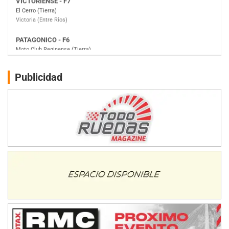
Moto Club Reginense (Tierra)
Gral. E. Godoy (Río Negro)
CSK - F7
Juventud Unida (Tierra)
Humboldt (Santa Fe)
NORESTE SANTAFESINO - F6
Publicidad
Ciudad de Avellaneda (Asfalto)
Avellaneda (Santa Fe)
SUR SANTAFESINO - F4
José Samuel Sánchez (Tierra)
Rufino (Santa Fe)
TUCUMANO - F5
Juan Navarro (Asfalto)
El Timbó (Tucumán)
COBERTURA ESPECIAL DE E-KART.COM.AR
08/09-AGO
IAME SERIES ARGENTINA 6
Ramiro Tot (Asfalto)