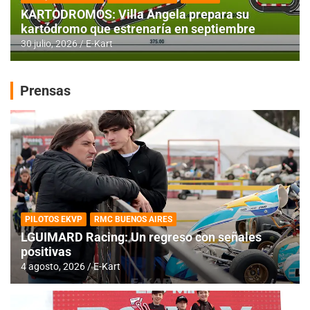
KARTODROMOS: Villa Angela prepara su
kartódromo que estrenaría en septiembre
30 julio, 2026
E-Kart
Prensas
PILOTOS EKVP
RMC BUENOS AIRES
LGUIMARD Racing: Un regreso con señales
positivas
4 agosto, 2026
E-Kart