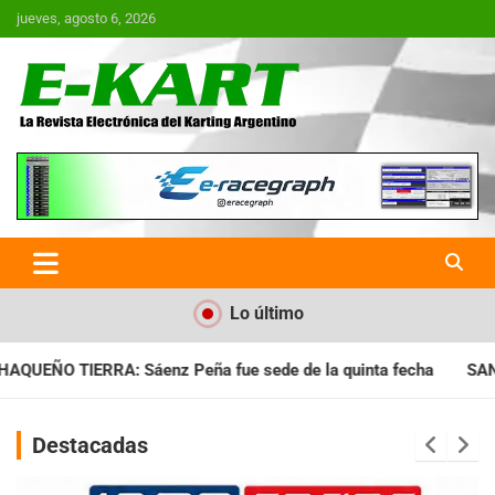
Saltar
jueves, agosto 6, 2026
al
contenido
E-Kart.com.ar | La Revista
Electrónica del Karting en
Argentina
Lo último
 sede de la quinta fecha
SANTIAGUEÑO: Se cumplió con la qu
Destacadas