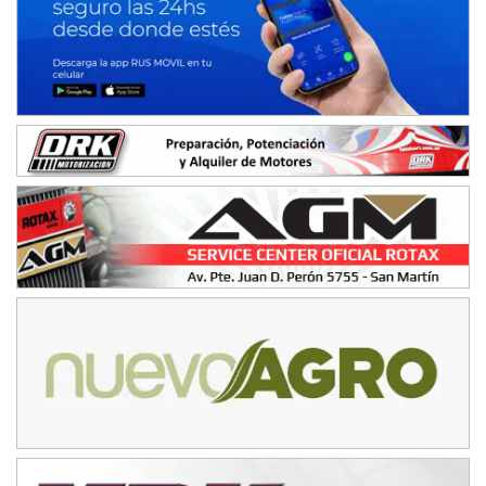
Avellaneda (Santa Fe)
SUR SANTAFESINO - F4
José Samuel Sánchez (Tierra)
Rufino (Santa Fe)
TUCUMANO - F5
Juan Navarro (Asfalto)
El Timbó (Tucumán)