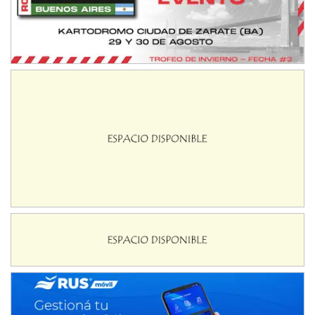
Baradero (Buenos Aires)
KDO - F6
Ciudad de Trenque Lauquen (Asfalto)
Trenque Lauquen (Buenos Aires)
ENTRERRIANO - F6 (POSTERGADA)
Parque de la Velocidad (Asfalto)
Villaguay (Entre Ríos)
VICTORIENSE - F7
El Cerro (Tierra)
Victoria (Entre Ríos)
PATAGONICO - F6
Moto Club Reginense (Tierra)
Gral. E. Godoy (Río Negro)
CSK - F7
Juventud Unida (Tierra)
Humboldt (Santa Fe)
NORESTE SANTAFESINO - F6
Ciudad de Avellaneda (Asfalto)