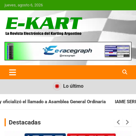
Saltar
jueves, agosto 6, 2026
al
contenido
E-Kart.com.ar | La Revista
Electrónica del Karting en
Argentina
Lo último
a Asamblea General Ordinaria
IAME SERIES ARGENTINA: Baradero 
Destacadas