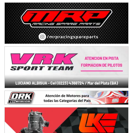
CSK - F7
Juventud Unida (Tierra)
Humboldt (Santa Fe)
NORESTE SANTAFESINO - F6
Ciudad de Avellaneda (Asfalto)
Avellaneda (Santa Fe)
SUR SANTAFESINO - F4
José Samuel Sánchez (Tierra)
Rufino (Santa Fe)
TUCUMANO - F5
Juan Navarro (Asfalto)
El Timbó (Tucumán)