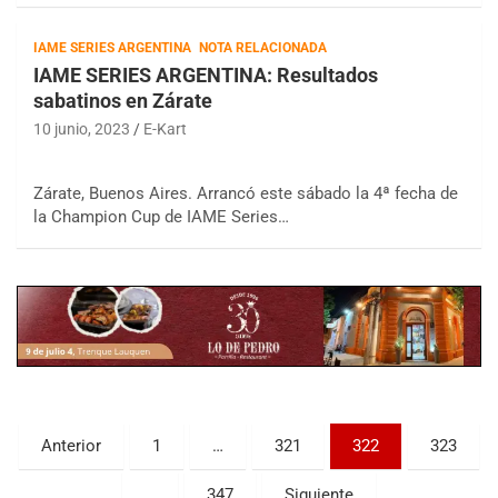
IAME SERIES ARGENTINA
NOTA RELACIONADA
IAME SERIES ARGENTINA: Resultados
sabatinos en Zárate
10 junio, 2023
E-Kart
Zárate, Buenos Aires. Arrancó este sábado la 4ª fecha de
la Champion Cup de IAME Series…
COBERTURA ESPECIAL DE E-KART.COM.AR
08/09-AGO
IAME SERIES ARGENTINA 6
Ramiro Tot (Asfalto)
Baradero (Buenos Aires)
KDO - F6
Ciudad de Trenque Lauquen (Asfalto)
Trenque Lauquen (Buenos Aires)
Paginación
Anterior
1
…
321
322
323
ENTRERRIANO - F6 (POSTERGADA)
de
Parque de la Velocidad (Asfalto)
…
347
Siguiente