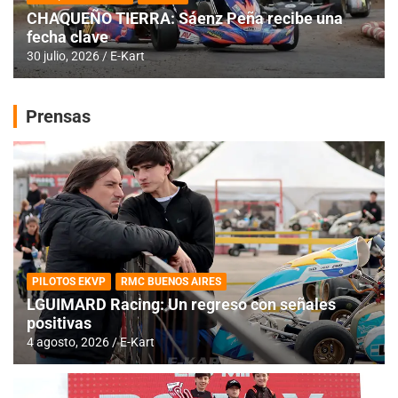
CHAQUEÑO TIERRA: Sáenz Peña recibe una
fecha clave
30 julio, 2026
E-Kart
Prensas
PILOTOS EKVP
RMC BUENOS AIRES
LGUIMARD Racing: Un regreso con señales
positivas
4 agosto, 2026
E-Kart