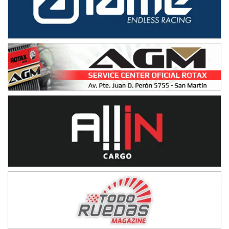
El Timbó (Tucumán)
COBERTURA ESPECIAL DE E-KART.COM.AR
08/09-AGO
IAME SERIES ARGENTINA 6
Ramiro Tot (Asfalto)
Baradero (Buenos Aires)
KDO - F6
Ciudad de Trenque Lauquen (Asfalto)
Trenque Lauquen (Buenos Aires)
ENTRERRIANO - F6 (POSTERGADA)
Parque de la Velocidad (Asfalto)
Villaguay (Entre Ríos)
VICTORIENSE - F7
El Cerro (Tierra)
Victoria (Entre Ríos)
PATAGONICO - F6
Moto Club Reginense (Tierra)
Gral. E. Godoy (Río Negro)