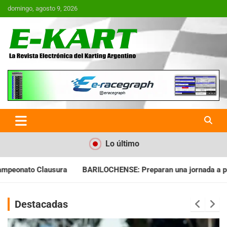
Saltar
domingo, agosto 9, 2026
al
contenido
E-Kart.com.ar | La Revista
Electrónica del Karting en
Argentina
Lo último
BARILOCHENSE: Preparan una jornada a puro espectáculo
AKP
Destacadas