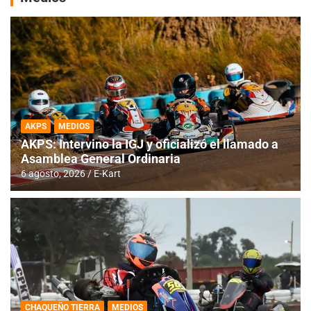
AKPS
MEDIOS
AKPS: Intervino la IGJ y oficializó el llamado a
Asamblea General Ordinaria
6 agosto, 2026
E-Kart
CHAQUEÑO TIERRA
MEDIOS