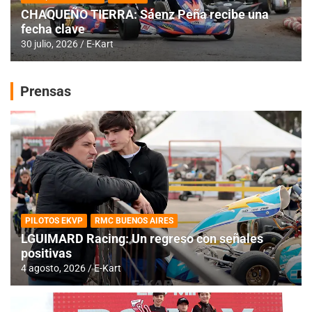
CHAQUEÑO TIERRA: Sáenz Peña recibe una
fecha clave
30 julio, 2026
E-Kart
Prensas
PILOTOS EKVP
RMC BUENOS AIRES
LGUIMARD Racing: Un regreso con señales
positivas
4 agosto, 2026
E-Kart