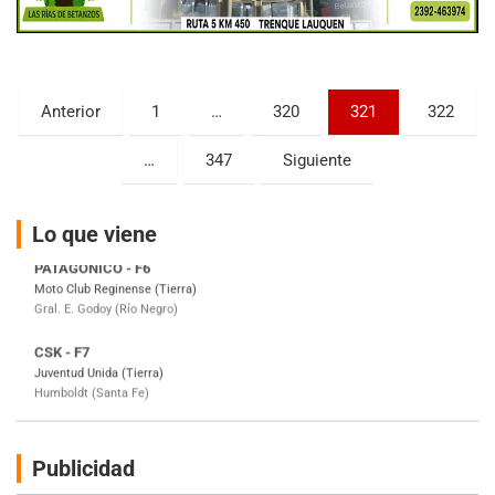
ENTRERRIANO - F6 (POSTERGADA)
Parque de la Velocidad (Asfalto)
Villaguay (Entre Ríos)
Paginación
VICTORIENSE - F7
Anterior
1
…
320
321
322
El Cerro (Tierra)
de
Victoria (Entre Ríos)
…
347
Siguiente
entradas
PATAGONICO - F6
Moto Club Reginense (Tierra)
Lo que viene
Gral. E. Godoy (Río Negro)
CSK - F7
Juventud Unida (Tierra)
Humboldt (Santa Fe)
NORESTE SANTAFESINO - F6
Ciudad de Avellaneda (Asfalto)
Avellaneda (Santa Fe)
SUR SANTAFESINO - F4
Publicidad
José Samuel Sánchez (Tierra)
Rufino (Santa Fe)