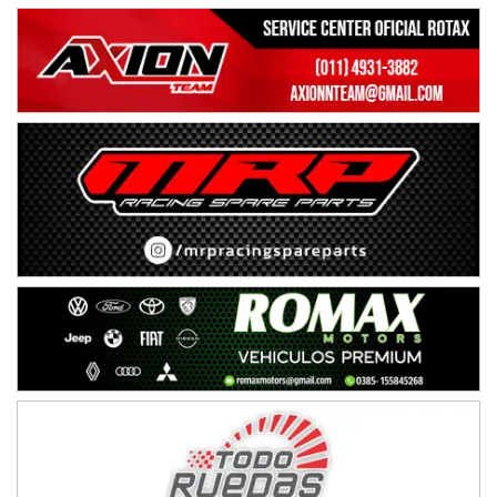
PATAGONICO - F6
Moto Club Reginense (Tierra)
Gral. E. Godoy (Río Negro)
CSK - F7
Juventud Unida (Tierra)
Humboldt (Santa Fe)
NORESTE SANTAFESINO - F6
Ciudad de Avellaneda (Asfalto)
Avellaneda (Santa Fe)
SUR SANTAFESINO - F4
José Samuel Sánchez (Tierra)
Rufino (Santa Fe)
TUCUMANO - F5
Juan Navarro (Asfalto)
El Timbó (Tucumán)