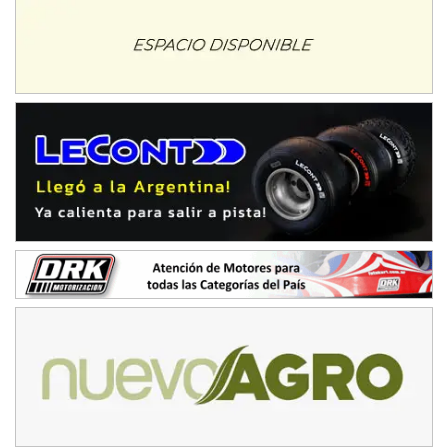
TUCUMANO - F5
Juan Navarro (Asfalto)
El Timbó (Tucumán)
COBERTURA ESPECIAL DE E-KART.COM.AR
08/09-AGO
IAME SERIES ARGENTINA 6
Ramiro Tot (Asfalto)
Baradero (Buenos Aires)
KDO - F6
Ciudad de Trenque Lauquen (Asfalto)
Trenque Lauquen (Buenos Aires)
ENTRERRIANO - F6 (POSTERGADA)
Parque de la Velocidad (Asfalto)
Villaguay (Entre Ríos)
VICTORIENSE - F7
El Cerro (Tierra)
Victoria (Entre Ríos)