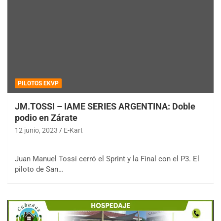
PILOTOS EKVP
JM.TOSSI – IAME SERIES ARGENTINA: Doble
podio en Zárate
COBERTURA ESPECIAL DE E-KART.COM.AR
12 junio, 2023
E-Kart
08/09-AGO
IAME SERIES ARGENTINA 6
Juan Manuel Tossi cerró el Sprint y la Final con el P3. El
Ramiro Tot (Asfalto)
piloto de San…
Baradero (Buenos Aires)
KDO - F6
Ciudad de Trenque Lauquen (Asfalto)
Trenque Lauquen (Buenos Aires)