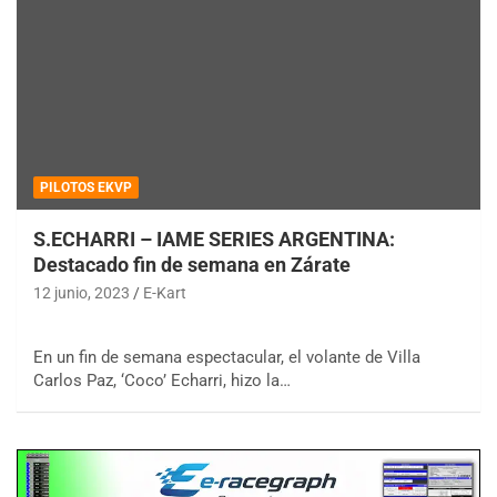
PILOTOS EKVP
S.ECHARRI – IAME SERIES ARGENTINA:
Destacado fin de semana en Zárate
12 junio, 2023
E-Kart
En un fin de semana espectacular, el volante de Villa
Carlos Paz, ‘Coco’ Echarri, hizo la…
COBERTURA ESPECIAL DE E-KART.COM.AR
08/09-AGO
IAME SERIES ARGENTINA 6
Ramiro Tot (Asfalto)
Baradero (Buenos Aires)