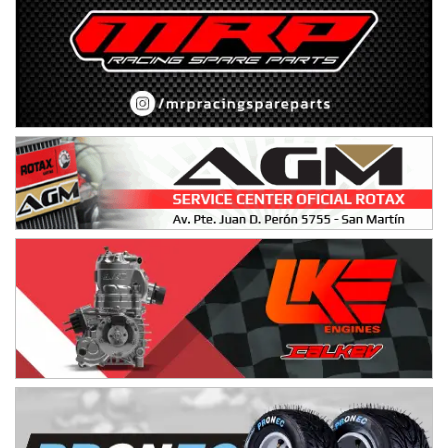
SUR SANTAFESINO - F4
José Samuel Sánchez (Tierra)
Rufino (Santa Fe)
TUCUMANO - F5
Juan Navarro (Asfalto)
El Timbó (Tucumán)
COBERTURA ESPECIAL DE E-KART.COM.AR
08/09-AGO
IAME SERIES ARGENTINA 6
Ramiro Tot (Asfalto)
Baradero (Buenos Aires)
KDO - F6
Ciudad de Trenque Lauquen (Asfalto)
Trenque Lauquen (Buenos Aires)
ENTRERRIANO - F6 (POSTERGADA)
Parque de la Velocidad (Asfalto)
Villaguay (Entre Ríos)