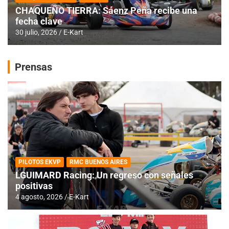
CHAQUEÑO TIERRA: Sáenz Peña recibe una
fecha clave
30 julio, 2026
E-Kart
Prensas
PILOTOS EKVP
RMC BUENOS AIRES
LGUIMARD Racing: Un regreso con señales
positivas
4 agosto, 2026
E-Kart