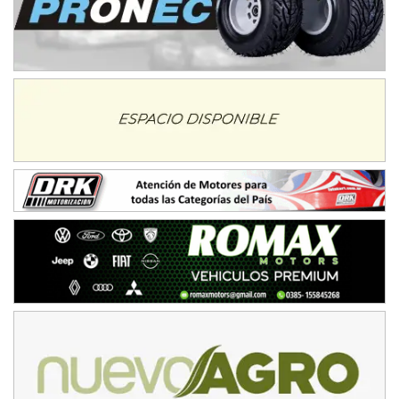
VICTORIENSE - F7
El Cerro (Tierra)
Victoria (Entre Ríos)
PATAGONICO - F6
Moto Club Reginense (Tierra)
Gral. E. Godoy (Río Negro)
CSK - F7
Juventud Unida (Tierra)
Humboldt (Santa Fe)
NORESTE SANTAFESINO - F6
Ciudad de Avellaneda (Asfalto)
Avellaneda (Santa Fe)
SUR SANTAFESINO - F4
José Samuel Sánchez (Tierra)
Rufino (Santa Fe)
TUCUMANO - F5
Juan Navarro (Asfalto)
El Timbó (Tucumán)