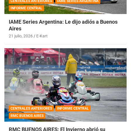
CENTRALES ANTERIORES
IAME SERIES ARGENTINA
INFORME CENTRAL
IAME Series Argentina: Le dijo adiós a Buenos
Aires
21 julio, 2026
E-Kart
CENTRALES ANTERIORES
INFORME CENTRAL
RMC BUENOS AIRES
RMC BUENOS AIRES: El Invierno abrió su