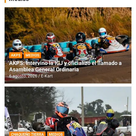
AKPS
MEDIOS
AKPS: Intervino la IGJ y oficializó el llamado a
Asamblea General Ordinaria
6 agosto, 2026
E-Kart
CHAQUEÑO TIERRA
MEDIOS