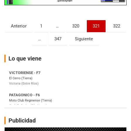
KDO - F6
Ciudad de Trenque Lauquen (Asfalto)
Trenque Lauquen (Buenos Aires)
Paginación
Anterior
1
…
320
321
322
ENTRERRIANO - F6 (POSTERGADA)
de
Parque de la Velocidad (Asfalto)
…
347
Siguiente
entradas
Villaguay (Entre Ríos)
VICTORIENSE - F7
Lo que viene
El Cerro (Tierra)
Victoria (Entre Ríos)
PATAGONICO - F6
Moto Club Reginense (Tierra)
Gral. E. Godoy (Río Negro)
CSK - F7
Juventud Unida (Tierra)
Humboldt (Santa Fe)
NORESTE SANTAFESINO - F6
Publicidad
Ciudad de Avellaneda (Asfalto)
Avellaneda (Santa Fe)