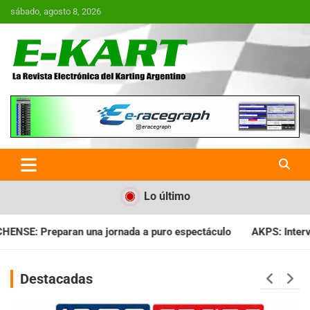
Saltar
sábado, agosto 8, 2026
al
contenido
E-Kart.com.ar | La Revista
Electrónica del Karting en
Argentina
Lo último
rnada a puro espectáculo
AKPS: Intervino la IGJ y oficializó 
Destacadas