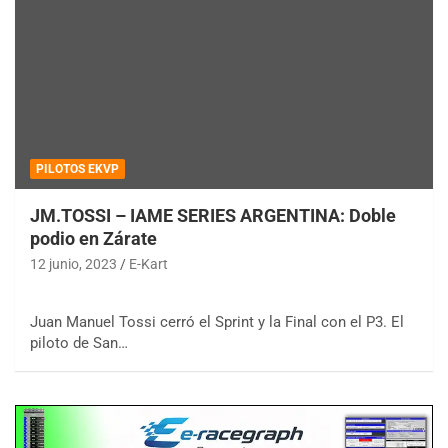
PILOTOS EKVP
JM.TOSSI – IAME SERIES ARGENTINA: Doble
podio en Zárate
12 junio, 2023
E-Kart
Juan Manuel Tossi cerró el Sprint y la Final con el P3. El
piloto de San…
COBERTURA ESPECIAL DE E-KART.COM.AR
08/09-AGO
IAME SERIES ARGENTINA 6
Ramiro Tot (Asfalto)
Baradero (Buenos Aires)