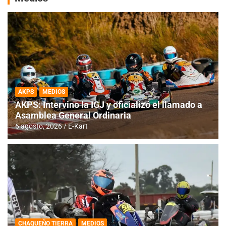
AKPS
MEDIOS
AKPS: Intervino la IGJ y oficializó el llamado a
Asamblea General Ordinaria
6 agosto, 2026
E-Kart
CHAQUEÑO TIERRA
MEDIOS