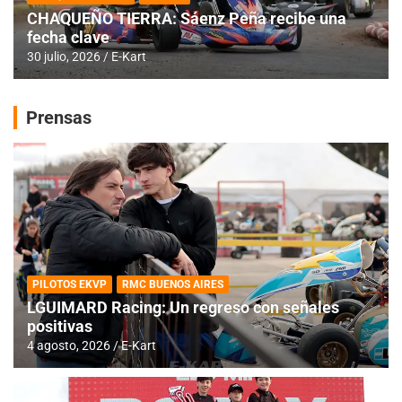
CHAQUEÑO TIERRA: Sáenz Peña recibe una
fecha clave
30 julio, 2026
E-Kart
Prensas
PILOTOS EKVP
RMC BUENOS AIRES
LGUIMARD Racing: Un regreso con señales
positivas
4 agosto, 2026
E-Kart