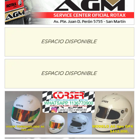
VICTORIENSE - F7
El Cerro (Tierra)
Victoria (Entre Ríos)
PATAGONICO - F6
Moto Club Reginense (Tierra)
Gral. E. Godoy (Río Negro)
CSK - F7
Juventud Unida (Tierra)
Humboldt (Santa Fe)
NORESTE SANTAFESINO - F6
Ciudad de Avellaneda (Asfalto)
Avellaneda (Santa Fe)
SUR SANTAFESINO - F4
José Samuel Sánchez (Tierra)
Rufino (Santa Fe)
TUCUMANO - F5
Juan Navarro (Asfalto)
El Timbó (Tucumán)