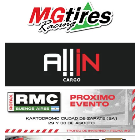
SUR SANTAFESINO - F4
José Samuel Sánchez (Tierra)
Rufino (Santa Fe)
TUCUMANO - F5
Juan Navarro (Asfalto)
El Timbó (Tucumán)
COBERTURA ESPECIAL DE E-KART.COM.AR
08/09-AGO
IAME SERIES ARGENTINA 6
Ramiro Tot (Asfalto)
Baradero (Buenos Aires)
KDO - F6
Ciudad de Trenque Lauquen (Asfalto)
Trenque Lauquen (Buenos Aires)
ENTRERRIANO - F6 (POSTERGADA)
Parque de la Velocidad (Asfalto)
Villaguay (Entre Ríos)