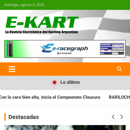
Saltar
domingo, agosto 9, 2026
al
contenido
E-Kart.com.ar | La Revista
Electrónica del Karting en
Argentina
Lo último
cia el Campeonato Clausura
BARILOCHENSE: Preparan una jorna
Destacadas