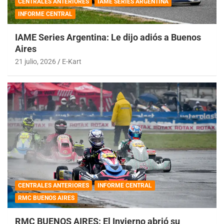
CENTRALES ANTERIORES
IAME SERIES ARGENTINA
INFORME CENTRAL
IAME Series Argentina: Le dijo adiós a Buenos
Aires
21 julio, 2026
E-Kart
CENTRALES ANTERIORES
INFORME CENTRAL
RMC BUENOS AIRES
RMC BUENOS AIRES: El Invierno abrió su