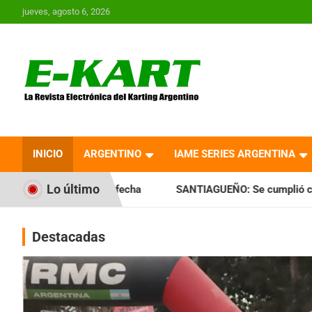
Saltar
jueves, agosto 6, 2026
al
contenido
E-Kart.com.ar | La
Revista Electrónica del
INICIO
ARGENTINO
IAME SERIES ARGENTINA
Karting en Argentina
Lo último
 quinta fecha
SANTIAGUEÑO: Se cumplió con la quinta fech
Destacadas