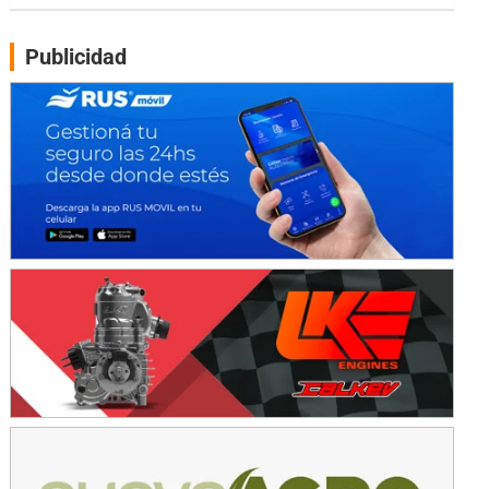
Moto Club Reginense (Tierra)
Gral. E. Godoy (Río Negro)
Publicidad
CSK - F7
Juventud Unida (Tierra)
Humboldt (Santa Fe)
NORESTE SANTAFESINO - F6
Ciudad de Avellaneda (Asfalto)
Avellaneda (Santa Fe)
SUR SANTAFESINO - F4
José Samuel Sánchez (Tierra)
Rufino (Santa Fe)
TUCUMANO - F5
Juan Navarro (Asfalto)
El Timbó (Tucumán)
COBERTURA ESPECIAL DE E-KART.COM.AR
08/09-AGO
IAME SERIES ARGENTINA 6