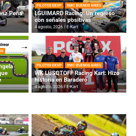
PILOTOS EKVP
RMC BUENOS AIRES
nz Peña
LGUIMARD Racing: Un regreso
con señales positivas
4 agosto, 2026
E-Kart
OS
TINA
DE
GENTINA: Horarios para la
R
ngela
PILOTOS EKVP
RMC BUENOS AIRES
dos
h
que
WK LÜSQTOFF Racing Kart: Hizo
e
historia en Baradero
4 a
4 agosto, 2026
E-Kart