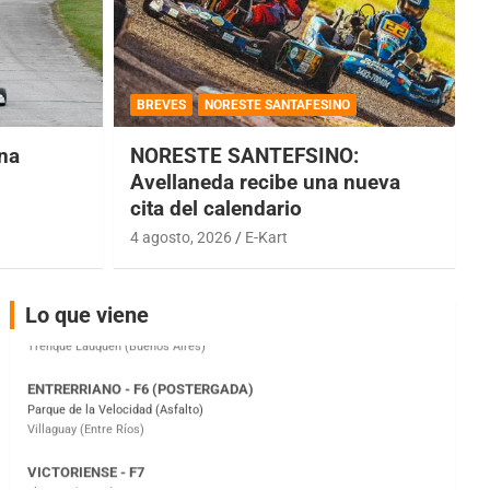
COBERTURA ESPECIAL DE E-KART.COM.AR
BREVES
NORESTE SANTAFESINO
08/09-AGO
una
NORESTE SANTEFSINO:
IAME SERIES ARGENTINA 6
Ramiro Tot (Asfalto)
Avellaneda recibe una nueva
Baradero (Buenos Aires)
cita del calendario
4 agosto, 2026
E-Kart
KDO - F6
Ciudad de Trenque Lauquen (Asfalto)
Trenque Lauquen (Buenos Aires)
Lo que viene
ENTRERRIANO - F6 (POSTERGADA)
Parque de la Velocidad (Asfalto)
Villaguay (Entre Ríos)
VICTORIENSE - F7
El Cerro (Tierra)
Victoria (Entre Ríos)
PATAGONICO - F6