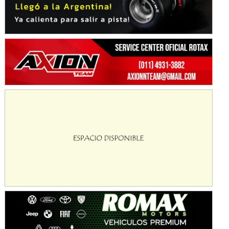
Ciudad de Avellaneda (Asfalto)
Avellaneda (Santa Fe)
SUR SANTAFESINO - F4
José Samuel Sánchez (Tierra)
Rufino (Santa Fe)
TUCUMANO - F5
Juan Navarro (Asfalto)
El Timbó (Tucumán)