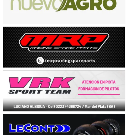
Ramiro Tot (Asfalto)
Baradero (Buenos Aires)
KDO - F6
Ciudad de Trenque Lauquen (Asfalto)
Trenque Lauquen (Buenos Aires)
ENTRERRIANO - F6 (POSTERGADA)
Parque de la Velocidad (Asfalto)
Villaguay (Entre Ríos)
VICTORIENSE - F7
El Cerro (Tierra)
Victoria (Entre Ríos)
PATAGONICO - F6
Moto Club Reginense (Tierra)
Gral. E. Godoy (Río Negro)
CSK - F7
Juventud Unida (Tierra)
Humboldt (Santa Fe)
NORESTE SANTAFESINO - F6