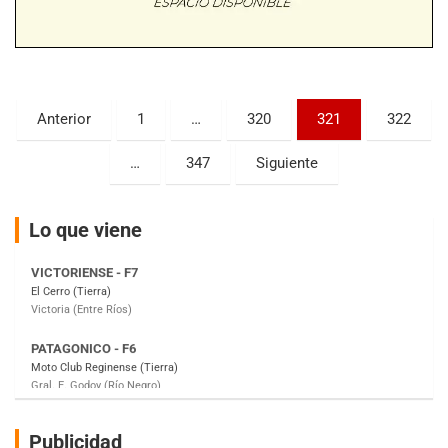
Baradero (Buenos Aires)
KDO - F6
Ciudad de Trenque Lauquen (Asfalto)
Trenque Lauquen (Buenos Aires)
Paginación
Anterior
1
…
320
321
322
ENTRERRIANO - F6 (POSTERGADA)
de
Parque de la Velocidad (Asfalto)
…
347
Siguiente
Villaguay (Entre Ríos)
entradas
VICTORIENSE - F7
El Cerro (Tierra)
Lo que viene
Victoria (Entre Ríos)
PATAGONICO - F6
Moto Club Reginense (Tierra)
Gral. E. Godoy (Río Negro)
CSK - F7
Juventud Unida (Tierra)
Humboldt (Santa Fe)
NORESTE SANTAFESINO - F6
Publicidad