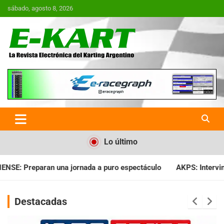
Saltar
sábado, agosto 8, 2026
al
contenido
E-Kart.com.ar | La Revista
Electrónica del Karting en
Argentina
Lo último
ada a puro espectáculo
AKPS: Intervino la IGJ y oficializó el
Destacadas