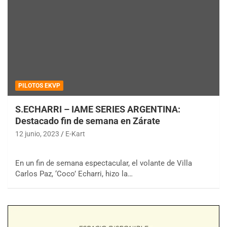
PILOTOS EKVP
S.ECHARRI – IAME SERIES ARGENTINA:
Destacado fin de semana en Zárate
12 junio, 2023
E-Kart
En un fin de semana espectacular, el volante de Villa
Carlos Paz, ‘Coco’ Echarri, hizo la…
COBERTURA ESPECIAL DE E-KART.COM.AR
08/09-AGO
IAME SERIES ARGENTINA 6
Ramiro Tot (Asfalto)