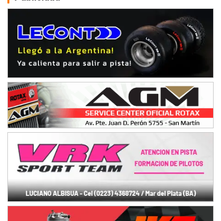
Ciudad de Avellaneda (Asfalto)
Avellaneda (Santa Fe)
SUR SANTAFESINO - F4
José Samuel Sánchez (Tierra)
Rufino (Santa Fe)
TUCUMANO - F5
Juan Navarro (Asfalto)
El Timbó (Tucumán)
COBERTURA ESPECIAL DE E-KART.COM.AR
08/09-AGO
IAME SERIES ARGENTINA 6
Ramiro Tot (Asfalto)
Baradero (Buenos Aires)
KDO - F6
Ciudad de Trenque Lauquen (Asfalto)
Trenque Lauquen (Buenos Aires)
ENTRERRIANO - F6 (POSTERGADA)
Parque de la Velocidad (Asfalto)