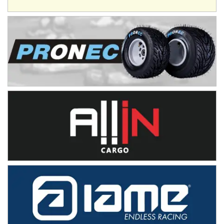
El Timbó (Tucumán)