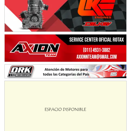
Villaguay (Entre Ríos)
VICTORIENSE - F7
El Cerro (Tierra)
Victoria (Entre Ríos)
PATAGONICO - F6
Moto Club Reginense (Tierra)
Gral. E. Godoy (Río Negro)
CSK - F7
Juventud Unida (Tierra)
Humboldt (Santa Fe)
NORESTE SANTAFESINO - F6
Ciudad de Avellaneda (Asfalto)
Avellaneda (Santa Fe)
SUR SANTAFESINO - F4
José Samuel Sánchez (Tierra)
Rufino (Santa Fe)
TUCUMANO - F5
Juan Navarro (Asfalto)