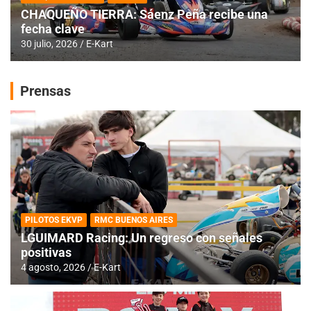
CHAQUEÑO TIERRA: Sáenz Peña recibe una
fecha clave
30 julio, 2026
E-Kart
Prensas
PILOTOS EKVP
RMC BUENOS AIRES
LGUIMARD Racing: Un regreso con señales
positivas
4 agosto, 2026
E-Kart