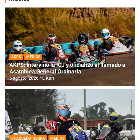
AKPS
MEDIOS
AKPS: Intervino la IGJ y oficializó el llamado a
Asamblea General Ordinaria
6 agosto, 2026
E-Kart
CHAQUEÑO TIERRA
MEDIOS