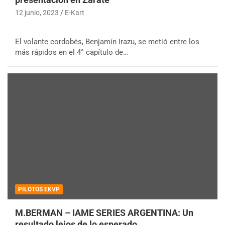
12 junio, 2023
E-Kart
El volante cordobés, Benjamín Irazu, se metió entre los
más rápidos en el 4° capítulo de…
PILOTOS EKVP
M.BERMAN – IAME SERIES ARGENTINA: Un
resultado lejos de lo esperado