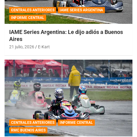
CENTRALES ANTERIORES
IAME SERIES ARGENTINA
INFORME CENTRAL
IAME Series Argentina: Le dijo adiós a Buenos
Aires
21 julio, 2026
E-Kart
CENTRALES ANTERIORES
INFORME CENTRAL
RMC BUENOS AIRES