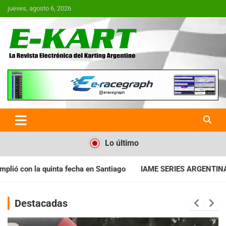
Saltar
jueves, agosto 6, 2026
al
contenido
E-Kart.com.ar | La Revista
Electrónica del Karting en
Argentina
Lo último
a en Santiago
IAME SERIES ARGENTINA: Horarios para la fecha
Destacadas