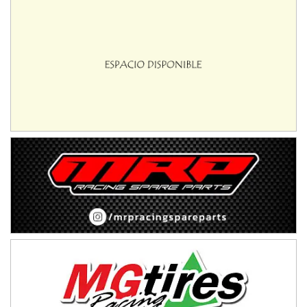
NORESTE SANTAFESINO - F6
Ciudad de Avellaneda (Asfalto)
Avellaneda (Santa Fe)
SUR SANTAFESINO - F4
José Samuel Sánchez (Tierra)
Rufino (Santa Fe)
TUCUMANO - F5
Juan Navarro (Asfalto)
El Timbó (Tucumán)