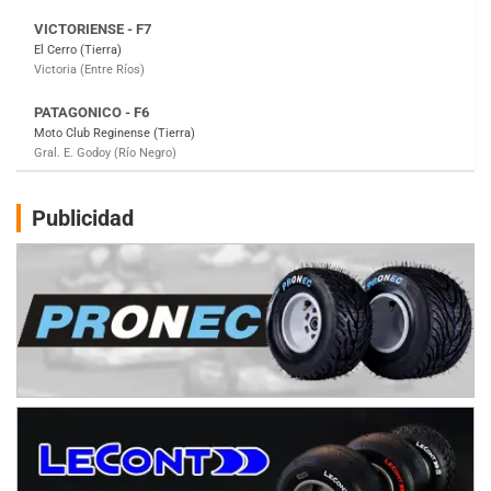
PATAGONICO - F6
Moto Club Reginense (Tierra)
Gral. E. Godoy (Río Negro)
CSK - F7
Juventud Unida (Tierra)
Humboldt (Santa Fe)
NORESTE SANTAFESINO - F6
Publicidad
Ciudad de Avellaneda (Asfalto)
Avellaneda (Santa Fe)
SUR SANTAFESINO - F4
José Samuel Sánchez (Tierra)
Rufino (Santa Fe)
TUCUMANO - F5
Juan Navarro (Asfalto)
El Timbó (Tucumán)
COBERTURA ESPECIAL DE E-KART.COM.AR
08/09-AGO