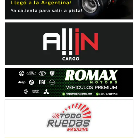
IAME SERIES ARGENTINA 6
Ramiro Tot (Asfalto)
Baradero (Buenos Aires)
KDO - F6
Ciudad de Trenque Lauquen (Asfalto)
Trenque Lauquen (Buenos Aires)
ENTRERRIANO - F6 (POSTERGADA)
Parque de la Velocidad (Asfalto)
Villaguay (Entre Ríos)
VICTORIENSE - F7
El Cerro (Tierra)
Victoria (Entre Ríos)
PATAGONICO - F6
Moto Club Reginense (Tierra)
Gral. E. Godoy (Río Negro)
CSK - F7
Juventud Unida (Tierra)
Humboldt (Santa Fe)