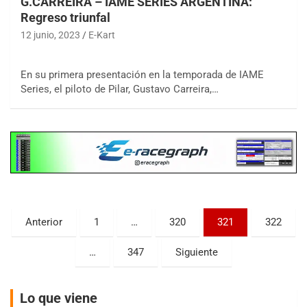
G.CARREIRA – IAME SERIES ARGENTINA:
Regreso triunfal
12 junio, 2023
E-Kart
En su primera presentación en la temporada de IAME
COBERTURA ESPECIAL DE E-KART.COM.AR
Series, el piloto de Pilar, Gustavo Carreira,…
08/09-AGO
IAME SERIES ARGENTINA 6
Ramiro Tot (Asfalto)
Baradero (Buenos Aires)
KDO - F6
Ciudad de Trenque Lauquen (Asfalto)
Trenque Lauquen (Buenos Aires)
Paginación
Anterior
1
…
320
321
322
ENTRERRIANO - F6 (POSTERGADA)
de
Parque de la Velocidad (Asfalto)
Villaguay (Entre Ríos)
…
347
Siguiente
entradas
VICTORIENSE - F7
El Cerro (Tierra)
Lo que viene
Victoria (Entre Ríos)