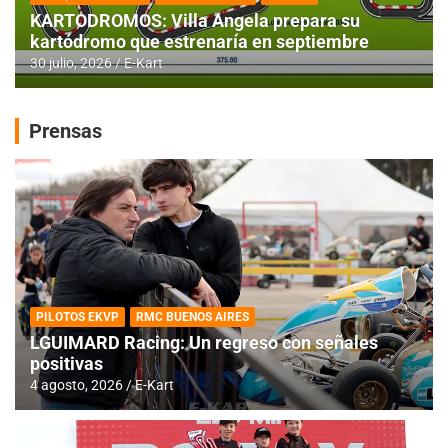
KARTODROMOS: Villa Angela prepara su
kartódromo que estrenaría en septiembre
30 julio, 2026
E-Kart
Prensas
PILOTOS EKVP
RMC BUENOS AIRES
LGUIMARD Racing: Un regreso con señales
positivas
4 agosto, 2026
E-Kart