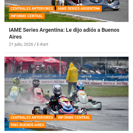
CENTRALES ANTERIORES
IAME SERIES ARGENTINA
INFORME CENTRAL
IAME Series Argentina: Le dijo adiós a Buenos
Aires
21 julio, 2026
E-Kart
CENTRALES ANTERIORES
INFORME CENTRAL
RMC BUENOS AIRES