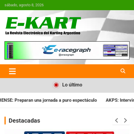
Saltar
sábado, agosto 8, 2026
al
contenido
E-Kart.com.ar | La Revista
Electrónica del Karting en
Argentina
Lo último
da a puro espectáculo
AKPS: Intervino la IGJ y oficializó el 
Destacadas