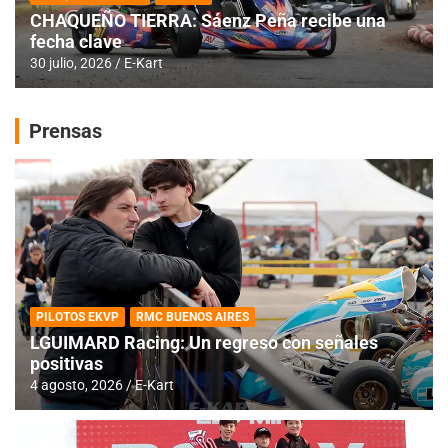
CHAQUEÑO TIERRA: Sáenz Peña recibe una
fecha clave
30 julio, 2026
E-Kart
Prensas
PILOTOS EKVP
RMC BUENOS AIRES
LGUIMARD Racing: Un regreso con señales
positivas
4 agosto, 2026
E-Kart