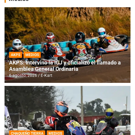
AKPS
MEDIOS
AKPS: Intervino la IGJ y oficializó el llamado a
Asamblea General Ordinaria
6 agosto, 2026
E-Kart
CHAQUEÑO TIERRA
MEDIOS