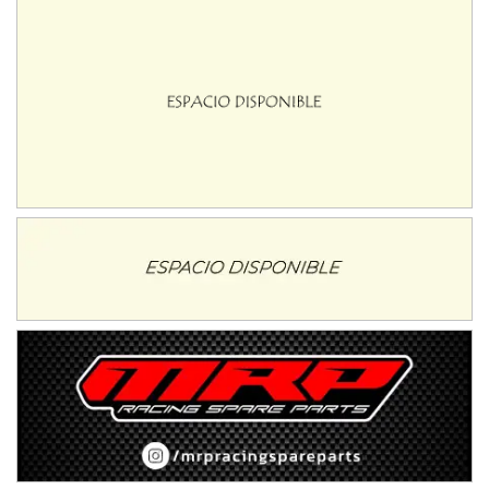
El Timbó (Tucumán)