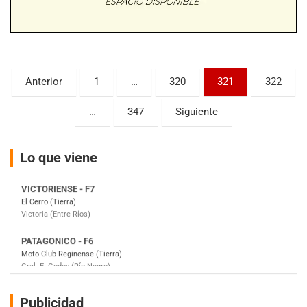
Baradero (Buenos Aires)
KDO - F6
Ciudad de Trenque Lauquen (Asfalto)
Trenque Lauquen (Buenos Aires)
Paginación
Anterior
1
…
320
321
322
ENTRERRIANO - F6 (POSTERGADA)
de
Parque de la Velocidad (Asfalto)
…
347
Siguiente
Villaguay (Entre Ríos)
entradas
VICTORIENSE - F7
El Cerro (Tierra)
Lo que viene
Victoria (Entre Ríos)
PATAGONICO - F6
Moto Club Reginense (Tierra)
Gral. E. Godoy (Río Negro)
CSK - F7
Juventud Unida (Tierra)
Humboldt (Santa Fe)
NORESTE SANTAFESINO - F6
Publicidad