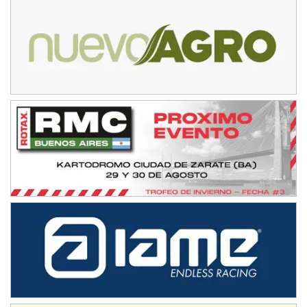
Villaguay (Entre Ríos)
VICTORIENSE - F7
El Cerro (Tierra)
Victoria (Entre Ríos)
PATAGONICO - F6
Moto Club Reginense (Tierra)
Gral. E. Godoy (Río Negro)
CSK - F7
Juventud Unida (Tierra)
Humboldt (Santa Fe)
NORESTE SANTAFESINO - F6
Ciudad de Avellaneda (Asfalto)
Avellaneda (Santa Fe)
SUR SANTAFESINO - F4
José Samuel Sánchez (Tierra)
Rufino (Santa Fe)
TUCUMANO - F5
Juan Navarro (Asfalto)