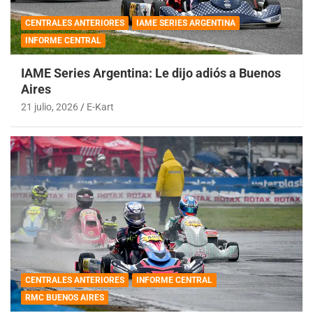
CENTRALES ANTERIORES
IAME SERIES ARGENTINA
INFORME CENTRAL
IAME Series Argentina: Le dijo adiós a Buenos
Aires
21 julio, 2026
E-Kart
CENTRALES ANTERIORES
INFORME CENTRAL
RMC BUENOS AIRES