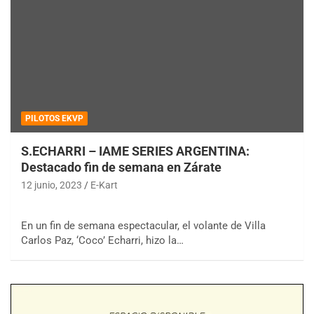
PILOTOS EKVP
S.ECHARRI – IAME SERIES ARGENTINA:
Destacado fin de semana en Zárate
12 junio, 2023
E-Kart
En un fin de semana espectacular, el volante de Villa
Carlos Paz, ‘Coco’ Echarri, hizo la…
COBERTURA ESPECIAL DE E-KART.COM.AR
08/09-AGO
IAME SERIES ARGENTINA 6
Ramiro Tot (Asfalto)