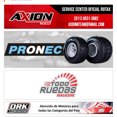
Ciudad de Avellaneda (Asfalto)
Avellaneda (Santa Fe)
SUR SANTAFESINO - F4
José Samuel Sánchez (Tierra)
Rufino (Santa Fe)
TUCUMANO - F5
Juan Navarro (Asfalto)
El Timbó (Tucumán)
COBERTURA ESPECIAL DE E-KART.COM.AR
08/09-AGO
IAME SERIES ARGENTINA 6
Ramiro Tot (Asfalto)
Baradero (Buenos Aires)
KDO - F6
Ciudad de Trenque Lauquen (Asfalto)
Trenque Lauquen (Buenos Aires)
ENTRERRIANO - F6 (POSTERGADA)
Parque de la Velocidad (Asfalto)