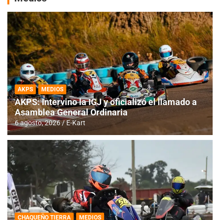
AKPS
MEDIOS
AKPS: Intervino la IGJ y oficializó el llamado a
Asamblea General Ordinaria
6 agosto, 2026
E-Kart
CHAQUEÑO TIERRA
MEDIOS