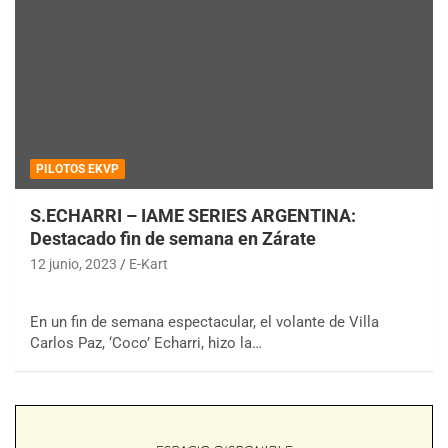
PILOTOS EKVP
S.ECHARRI – IAME SERIES ARGENTINA:
Destacado fin de semana en Zárate
12 junio, 2023
E-Kart
En un fin de semana espectacular, el volante de Villa
Carlos Paz, ‘Coco’ Echarri, hizo la…
COBERTURA ESPECIAL DE E-KART.COM.AR
08/09-AGO
IAME SERIES ARGENTINA 6
Ramiro Tot (Asfalto)