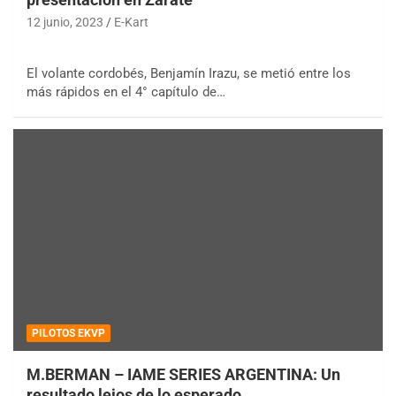
12 junio, 2023
E-Kart
El volante cordobés, Benjamín Irazu, se metió entre los
más rápidos en el 4° capítulo de…
PILOTOS EKVP
M.BERMAN – IAME SERIES ARGENTINA: Un
resultado lejos de lo esperado