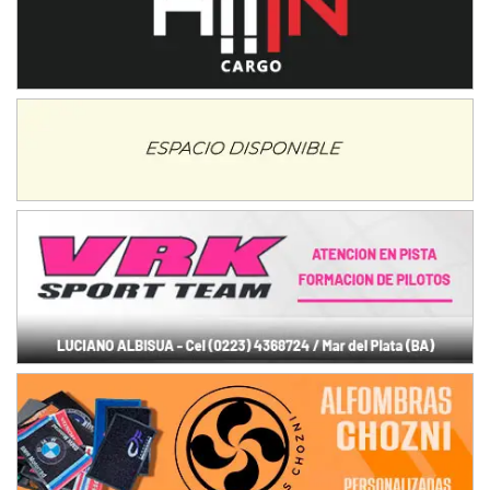
Villaguay (Entre Ríos)
VICTORIENSE - F7
El Cerro (Tierra)
Victoria (Entre Ríos)
PATAGONICO - F6
Moto Club Reginense (Tierra)
Gral. E. Godoy (Río Negro)
CSK - F7
Juventud Unida (Tierra)
Humboldt (Santa Fe)
NORESTE SANTAFESINO - F6
Ciudad de Avellaneda (Asfalto)
Avellaneda (Santa Fe)
SUR SANTAFESINO - F4
José Samuel Sánchez (Tierra)
Rufino (Santa Fe)
TUCUMANO - F5
Juan Navarro (Asfalto)