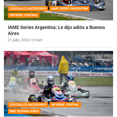
CENTRALES ANTERIORES
IAME SERIES ARGENTINA
INFORME CENTRAL
IAME Series Argentina: Le dijo adiós a Buenos
Aires
21 julio, 2026
E-Kart
CENTRALES ANTERIORES
INFORME CENTRAL
RMC BUENOS AIRES