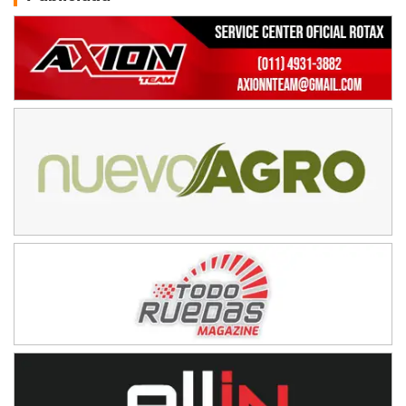
Ciudad de Avellaneda (Asfalto)
Avellaneda (Santa Fe)
SUR SANTAFESINO - F4
José Samuel Sánchez (Tierra)
Rufino (Santa Fe)
TUCUMANO - F5
Juan Navarro (Asfalto)
El Timbó (Tucumán)
COBERTURA ESPECIAL DE E-KART.COM.AR
08/09-AGO
IAME SERIES ARGENTINA 6
Ramiro Tot (Asfalto)
Baradero (Buenos Aires)
KDO - F6
Ciudad de Trenque Lauquen (Asfalto)
Trenque Lauquen (Buenos Aires)
ENTRERRIANO - F6 (POSTERGADA)
Parque de la Velocidad (Asfalto)