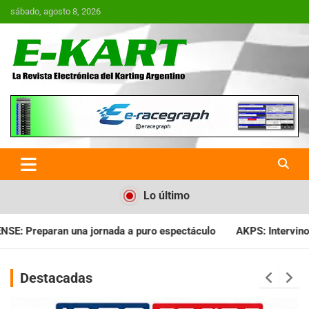
Saltar
sábado, agosto 8, 2026
al
contenido
E-Kart.com.ar | La Revista
Electrónica del Karting en
Argentina
Lo último
da a puro espectáculo
AKPS: Intervino la IGJ y oficializó el l
Destacadas