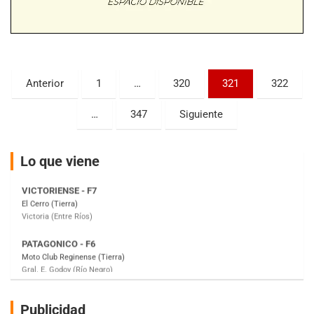
Baradero (Buenos Aires)
KDO - F6
Ciudad de Trenque Lauquen (Asfalto)
Trenque Lauquen (Buenos Aires)
Paginación
Anterior
1
…
320
321
322
ENTRERRIANO - F6 (POSTERGADA)
de
Parque de la Velocidad (Asfalto)
…
347
Siguiente
Villaguay (Entre Ríos)
entradas
VICTORIENSE - F7
El Cerro (Tierra)
Lo que viene
Victoria (Entre Ríos)
PATAGONICO - F6
Moto Club Reginense (Tierra)
Gral. E. Godoy (Río Negro)
CSK - F7
Juventud Unida (Tierra)
Humboldt (Santa Fe)
NORESTE SANTAFESINO - F6
Publicidad