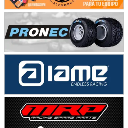
El Timbó (Tucumán)