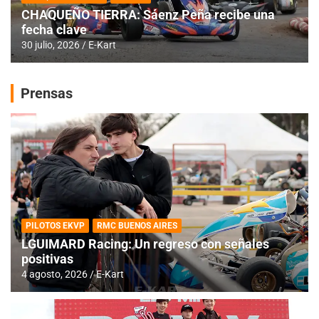
CHAQUEÑO TIERRA: Sáenz Peña recibe una
fecha clave
30 julio, 2026
E-Kart
Prensas
PILOTOS EKVP
RMC BUENOS AIRES
LGUIMARD Racing: Un regreso con señales
positivas
4 agosto, 2026
E-Kart