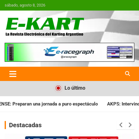
Saltar
sábado, agosto 8, 2026
al
contenido
E-Kart.com.ar | La Revista
Electrónica del Karting en
Argentina
Lo último
da a puro espectáculo
AKPS: Intervino la IGJ y oficializó el 
Destacadas