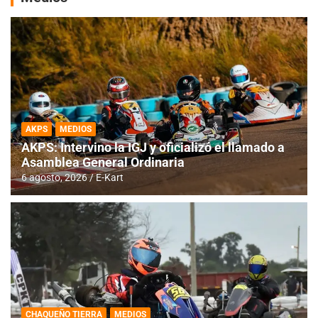
AKPS
MEDIOS
AKPS: Intervino la IGJ y oficializó el llamado a
Asamblea General Ordinaria
6 agosto, 2026
E-Kart
CHAQUEÑO TIERRA
MEDIOS