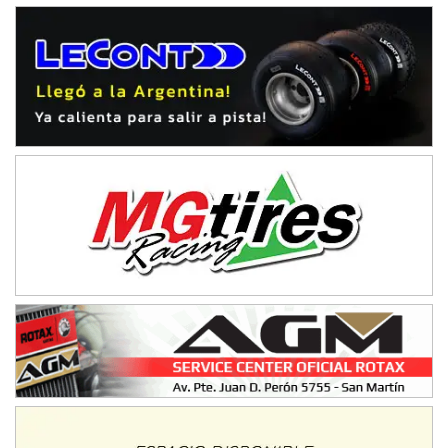
VICTORIENSE - F7
El Cerro (Tierra)
Victoria (Entre Ríos)
PATAGONICO - F6
Moto Club Reginense (Tierra)
Gral. E. Godoy (Río Negro)
CSK - F7
Juventud Unida (Tierra)
Humboldt (Santa Fe)
NORESTE SANTAFESINO - F6
Ciudad de Avellaneda (Asfalto)
Avellaneda (Santa Fe)
SUR SANTAFESINO - F4
José Samuel Sánchez (Tierra)
Rufino (Santa Fe)
TUCUMANO - F5
Juan Navarro (Asfalto)
El Timbó (Tucumán)