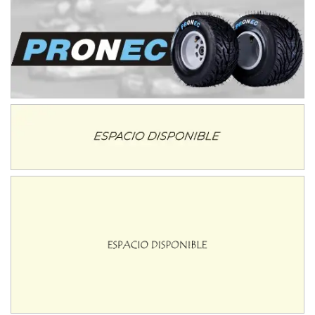
SUR SANTAFESINO - F4
José Samuel Sánchez (Tierra)
Rufino (Santa Fe)
TUCUMANO - F5
Juan Navarro (Asfalto)
El Timbó (Tucumán)
COBERTURA ESPECIAL DE E-KART.COM.AR
08/09-AGO
IAME SERIES ARGENTINA 6
Ramiro Tot (Asfalto)
Baradero (Buenos Aires)
KDO - F6
Ciudad de Trenque Lauquen (Asfalto)
Trenque Lauquen (Buenos Aires)
ENTRERRIANO - F6 (POSTERGADA)
Parque de la Velocidad (Asfalto)
Villaguay (Entre Ríos)