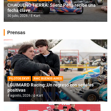
CHAQUEÑO TIERRA: Sáenz Peña recibe una
fecha clave
30 julio, 2026
E-Kart
Prensas
PILOTOS EKVP
RMC BUENOS AIRES
LGUIMARD Racing: Un regreso con señales
positivas
4 agosto, 2026
E-Kart