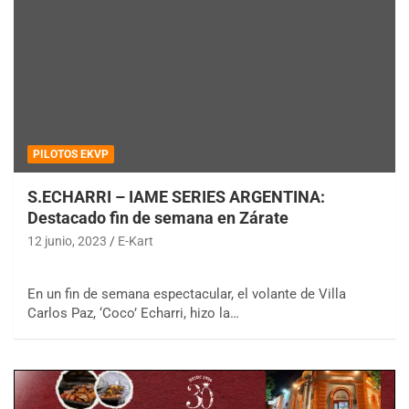
PILOTOS EKVP
S.ECHARRI – IAME SERIES ARGENTINA:
Destacado fin de semana en Zárate
12 junio, 2023
E-Kart
En un fin de semana espectacular, el volante de Villa
Carlos Paz, ‘Coco’ Echarri, hizo la…
COBERTURA ESPECIAL DE E-KART.COM.AR
08/09-AGO
IAME SERIES ARGENTINA 6
Ramiro Tot (Asfalto)
Baradero (Buenos Aires)