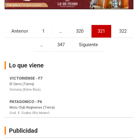
KDO - F6
Ciudad de Trenque Lauquen (Asfalto)
Trenque Lauquen (Buenos Aires)
Paginación
Anterior
1
…
320
321
322
ENTRERRIANO - F6 (POSTERGADA)
de
Parque de la Velocidad (Asfalto)
…
347
Siguiente
Villaguay (Entre Ríos)
entradas
VICTORIENSE - F7
El Cerro (Tierra)
Lo que viene
Victoria (Entre Ríos)
PATAGONICO - F6
Moto Club Reginense (Tierra)
Gral. E. Godoy (Río Negro)
CSK - F7
Juventud Unida (Tierra)
Humboldt (Santa Fe)
NORESTE SANTAFESINO - F6
Publicidad
Ciudad de Avellaneda (Asfalto)
Avellaneda (Santa Fe)