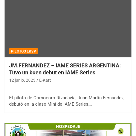
PILOTOS EKVP
JM.FERNANDEZ – IAME SERIES ARGENTINA:
Tuvo un buen debut en IAME Series
12 junio, 2023
E-Kart
El piloto de Comodoro Rivadavia, Juan Martín Fernández,
debutó en la clase Mini de IAME Series,…
COBERTURA ESPECIAL DE E-KART.COM.AR
08/09-AGO
IAME SERIES ARGENTINA 6
Ramiro Tot (Asfalto)
Baradero (Buenos Aires)