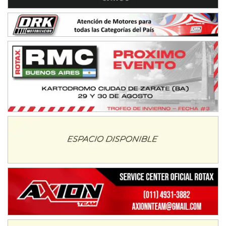
VICTORIENSE - F7
El Cerro (Tierra)
Victoria (Entre Ríos)
PATAGONICO - F6
Moto Club Reginense (Tierra)
Gral. E. Godoy (Río Negro)
CSK - F7
Juventud Unida (Tierra)
Humboldt (Santa Fe)
NORESTE SANTAFESINO - F6
Ciudad de Avellaneda (Asfalto)
Avellaneda (Santa Fe)
SUR SANTAFESINO - F4
José Samuel Sánchez (Tierra)
Rufino (Santa Fe)
TUCUMANO - F5
Juan Navarro (Asfalto)
El Timbó (Tucumán)