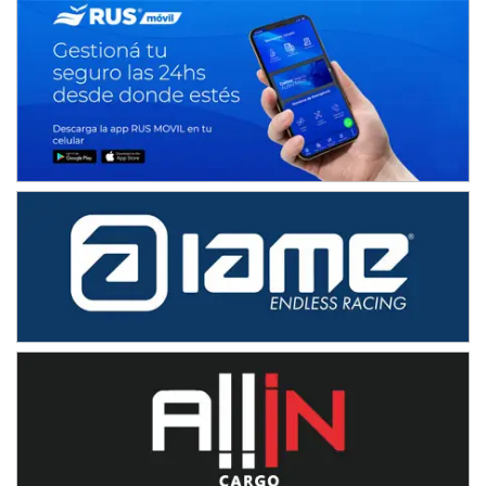
Avellaneda (Santa Fe)
SUR SANTAFESINO - F4
José Samuel Sánchez (Tierra)
Rufino (Santa Fe)
TUCUMANO - F5
Juan Navarro (Asfalto)
El Timbó (Tucumán)
COBERTURA ESPECIAL DE E-KART.COM.AR
08/09-AGO
IAME SERIES ARGENTINA 6
Ramiro Tot (Asfalto)
Baradero (Buenos Aires)
KDO - F6
Ciudad de Trenque Lauquen (Asfalto)
Trenque Lauquen (Buenos Aires)
ENTRERRIANO - F6 (POSTERGADA)
Parque de la Velocidad (Asfalto)
Villaguay (Entre Ríos)