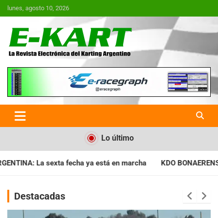
Saltar
lunes, agosto 10, 2026
al
contenido
E-Kart.com.ar | La Revista
Electrónica del Karting en
Argentina
Lo último
a ya está en marcha
KDO BONAERENSE: Con la vara bien alta, 
Destacadas