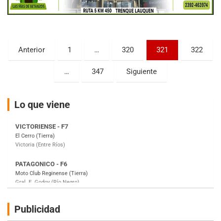
KDO - F6
Ciudad de Trenque Lauquen (Asfalto)
Trenque Lauquen (Buenos Aires)
Paginación
Anterior
1
…
320
321
322
ENTRERRIANO - F6 (POSTERGADA)
de
Parque de la Velocidad (Asfalto)
…
347
Siguiente
Villaguay (Entre Ríos)
entradas
VICTORIENSE - F7
El Cerro (Tierra)
Lo que viene
Victoria (Entre Ríos)
PATAGONICO - F6
Moto Club Reginense (Tierra)
Gral. E. Godoy (Río Negro)
CSK - F7
Juventud Unida (Tierra)
Humboldt (Santa Fe)
NORESTE SANTAFESINO - F6
Publicidad
Ciudad de Avellaneda (Asfalto)