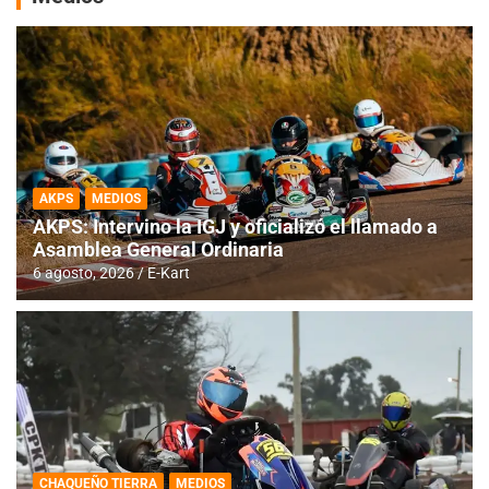
AKPS
MEDIOS
AKPS: Intervino la IGJ y oficializó el llamado a
Asamblea General Ordinaria
6 agosto, 2026
E-Kart
CHAQUEÑO TIERRA
MEDIOS