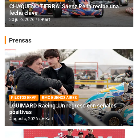
CHAQUEÑO TIERRA: Sáenz Peña recibe una
fecha clave
30 julio, 2026
E-Kart
Prensas
PILOTOS EKVP
RMC BUENOS AIRES
LGUIMARD Racing: Un regreso con señales
positivas
4 agosto, 2026
E-Kart