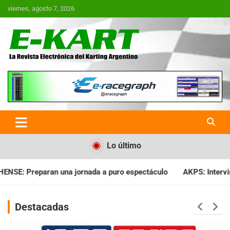
Saltar
viernes, agosto 7, 2026
al
contenido
E-Kart.com.ar | La Revista
Electrónica del Karting en
Argentina
Lo último
nada a puro espectáculo
AKPS: Intervino la IGJ y oficializó e
Destacadas