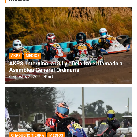
AKPS
MEDIOS
AKPS: Intervino la IGJ y oficializó el llamado a
Asamblea General Ordinaria
6 agosto, 2026
E-Kart
CHAQUEÑO TIERRA
MEDIOS