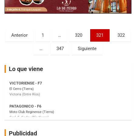
Baradero (Buenos Aires)
KDO - F6
Ciudad de Trenque Lauquen (Asfalto)
Trenque Lauquen (Buenos Aires)
Paginación
Anterior
1
…
320
321
322
ENTRERRIANO - F6 (POSTERGADA)
de
Parque de la Velocidad (Asfalto)
…
347
Siguiente
Villaguay (Entre Ríos)
entradas
VICTORIENSE - F7
Lo que viene
El Cerro (Tierra)
Victoria (Entre Ríos)
PATAGONICO - F6
Moto Club Reginense (Tierra)
Gral. E. Godoy (Río Negro)
CSK - F7
Juventud Unida (Tierra)
Humboldt (Santa Fe)
NORESTE SANTAFESINO - F6
Publicidad