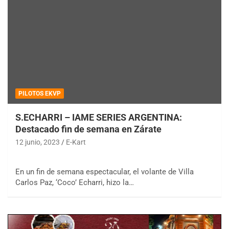
PILOTOS EKVP
S.ECHARRI – IAME SERIES ARGENTINA:
Destacado fin de semana en Zárate
12 junio, 2023
E-Kart
En un fin de semana espectacular, el volante de Villa
Carlos Paz, ‘Coco’ Echarri, hizo la…
COBERTURA ESPECIAL DE E-KART.COM.AR
08/09-AGO
IAME SERIES ARGENTINA 6
Ramiro Tot (Asfalto)