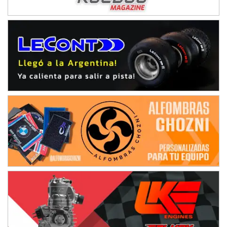
Villaguay (Entre Ríos)
VICTORIENSE - F7
El Cerro (Tierra)
Victoria (Entre Ríos)
PATAGONICO - F6
Moto Club Reginense (Tierra)
Gral. E. Godoy (Río Negro)
CSK - F7
Juventud Unida (Tierra)
Humboldt (Santa Fe)
NORESTE SANTAFESINO - F6
Ciudad de Avellaneda (Asfalto)
Avellaneda (Santa Fe)
SUR SANTAFESINO - F4
José Samuel Sánchez (Tierra)
Rufino (Santa Fe)
TUCUMANO - F5
Juan Navarro (Asfalto)