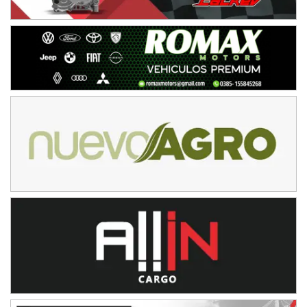
El Timbó (Tucumán)