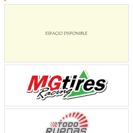
Ciudad de Avellaneda (Asfalto)
Avellaneda (Santa Fe)
SUR SANTAFESINO - F4
José Samuel Sánchez (Tierra)
Rufino (Santa Fe)
TUCUMANO - F5
Juan Navarro (Asfalto)
El Timbó (Tucumán)
COBERTURA ESPECIAL DE E-KART.COM.AR
08/09-AGO
IAME SERIES ARGENTINA 6
Ramiro Tot (Asfalto)
Baradero (Buenos Aires)
KDO - F6
Ciudad de Trenque Lauquen (Asfalto)
Trenque Lauquen (Buenos Aires)
ENTRERRIANO - F6 (POSTERGADA)
Parque de la Velocidad (Asfalto)