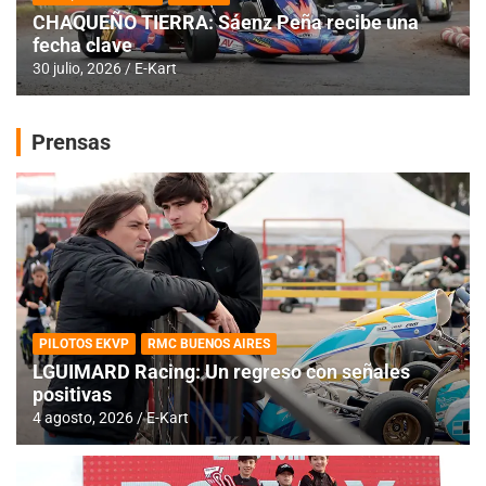
CHAQUEÑO TIERRA: Sáenz Peña recibe una
fecha clave
30 julio, 2026
E-Kart
Prensas
PILOTOS EKVP
RMC BUENOS AIRES
LGUIMARD Racing: Un regreso con señales
positivas
4 agosto, 2026
E-Kart