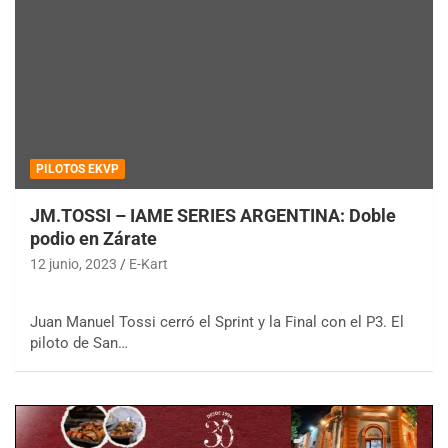
PILOTOS EKVP
JM.TOSSI – IAME SERIES ARGENTINA: Doble
podio en Zárate
12 junio, 2023
E-Kart
Juan Manuel Tossi cerró el Sprint y la Final con el P3. El
piloto de San…
COBERTURA ESPECIAL DE E-KART.COM.AR
08/09-AGO
IAME SERIES ARGENTINA 6
Ramiro Tot (Asfalto)
Baradero (Buenos Aires)