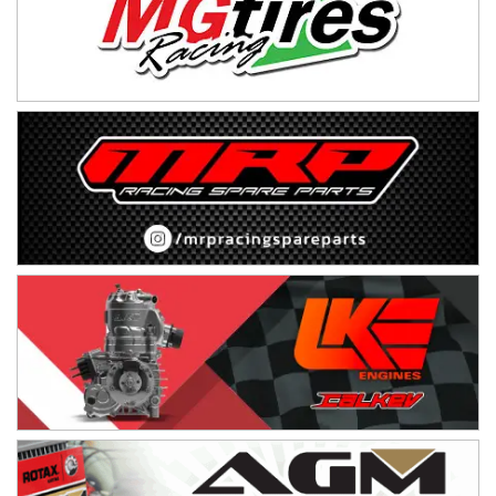
VICTORIENSE - F7
El Cerro (Tierra)
Victoria (Entre Ríos)
PATAGONICO - F6
Moto Club Reginense (Tierra)
Gral. E. Godoy (Río Negro)
CSK - F7
Juventud Unida (Tierra)
Humboldt (Santa Fe)
NORESTE SANTAFESINO - F6
Ciudad de Avellaneda (Asfalto)
Avellaneda (Santa Fe)
SUR SANTAFESINO - F4
José Samuel Sánchez (Tierra)
Rufino (Santa Fe)
TUCUMANO - F5
Juan Navarro (Asfalto)
El Timbó (Tucumán)