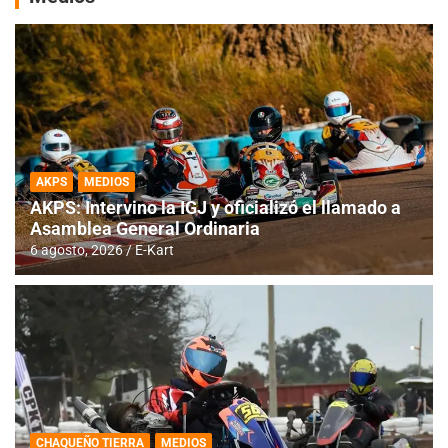
AKPS
MEDIOS
AKPS: Intervino la IGJ y oficializó el llamado a
Asamblea General Ordinaria
6 agosto, 2026
E-Kart
CHAQUEÑO TIERRA
MEDIOS