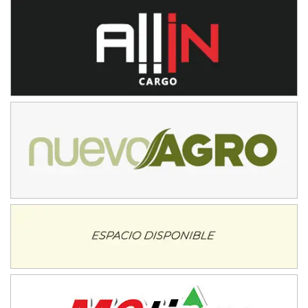
Avellaneda (Santa Fe)
SUR SANTAFESINO - F4
José Samuel Sánchez (Tierra)
Rufino (Santa Fe)
TUCUMANO - F5
Juan Navarro (Asfalto)
El Timbó (Tucumán)
COBERTURA ESPECIAL DE E-KART.COM.AR
08/09-AGO
IAME SERIES ARGENTINA 6
Ramiro Tot (Asfalto)
Baradero (Buenos Aires)
KDO - F6
Ciudad de Trenque Lauquen (Asfalto)
Trenque Lauquen (Buenos Aires)
ENTRERRIANO - F6 (POSTERGADA)
Parque de la Velocidad (Asfalto)
Villaguay (Entre Ríos)