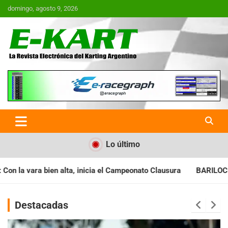
Saltar
domingo, agosto 9, 2026
al
contenido
E-Kart.com.ar | La Revista
Electrónica del Karting en
Argentina
Lo último
cia el Campeonato Clausura
BARILOCHENSE: Preparan una jorn
Destacadas