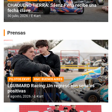
CHAQUEÑO TIERRA: Sáenz Peña recibe una
fecha clave
30 julio, 2026
E-Kart
Prensas
PILOTOS EKVP
RMC BUENOS AIRES
LGUIMARD Racing: Un regreso con señales
positivas
4 agosto, 2026
E-Kart