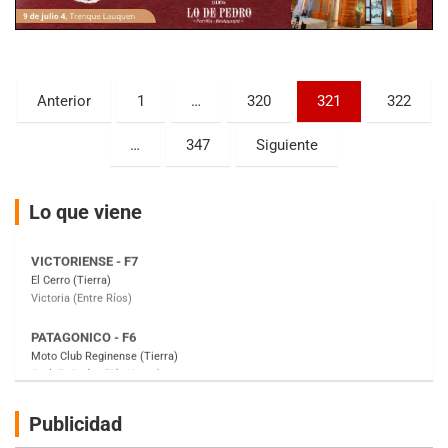
KDO - F6
Ciudad de Trenque Lauquen (Asfalto)
Trenque Lauquen (Buenos Aires)
Paginación
Anterior
1
…
320
321
322
ENTRERRIANO - F6 (POSTERGADA)
de
Parque de la Velocidad (Asfalto)
…
347
Siguiente
Villaguay (Entre Ríos)
entradas
VICTORIENSE - F7
Lo que viene
El Cerro (Tierra)
Victoria (Entre Ríos)
PATAGONICO - F6
Moto Club Reginense (Tierra)
Gral. E. Godoy (Río Negro)
CSK - F7
Juventud Unida (Tierra)
Humboldt (Santa Fe)
NORESTE SANTAFESINO - F6
Publicidad
Ciudad de Avellaneda (Asfalto)