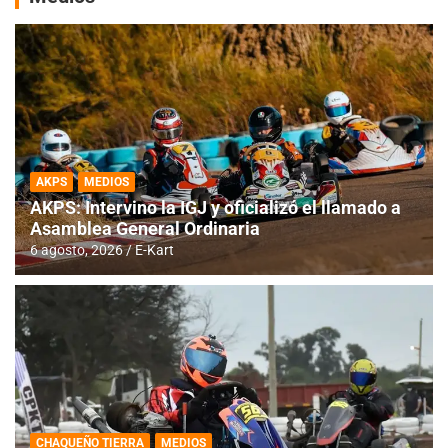
AKPS
MEDIOS
AKPS: Intervino la IGJ y oficializó el llamado a
Asamblea General Ordinaria
6 agosto, 2026
E-Kart
CHAQUEÑO TIERRA
MEDIOS