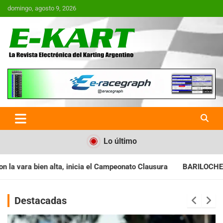
Saltar
domingo, agosto 9, 2026
al
contenido
E-Kart.com.ar | La Revista
Electrónica del Karting en
Argentina
Lo último
ia el Campeonato Clausura
BARILOCHENSE: Preparan una jornad
Destacadas