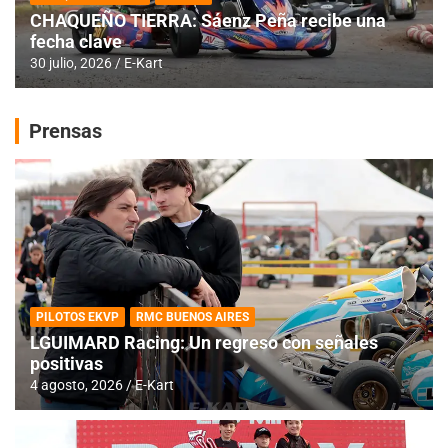
CHAQUEÑO TIERRA: Sáenz Peña recibe una
fecha clave
30 julio, 2026
E-Kart
Prensas
PILOTOS EKVP
RMC BUENOS AIRES
LGUIMARD Racing: Un regreso con señales
positivas
4 agosto, 2026
E-Kart