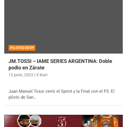
PILOTOS EKVP
JM.TOSSI – IAME SERIES ARGENTINA: Doble
podio en Zárate
12 junio, 2023
E-Kart
Juan Manuel Tossi cerró el Sprint y la Final con el P3. El
piloto de San…
COBERTURA ESPECIAL DE E-KART.COM.AR
08/09-AGO
IAME SERIES ARGENTINA 6
Ramiro Tot (Asfalto)
Baradero (Buenos Aires)