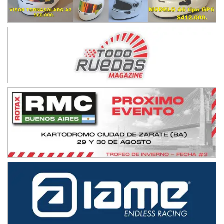
VICTORIENSE - F7
El Cerro (Tierra)
Victoria (Entre Ríos)
PATAGONICO - F6
Moto Club Reginense (Tierra)
Gral. E. Godoy (Río Negro)
CSK - F7
Juventud Unida (Tierra)
Humboldt (Santa Fe)
NORESTE SANTAFESINO - F6
Ciudad de Avellaneda (Asfalto)
Avellaneda (Santa Fe)
SUR SANTAFESINO - F4
José Samuel Sánchez (Tierra)
Rufino (Santa Fe)
TUCUMANO - F5
Juan Navarro (Asfalto)
El Timbó (Tucumán)