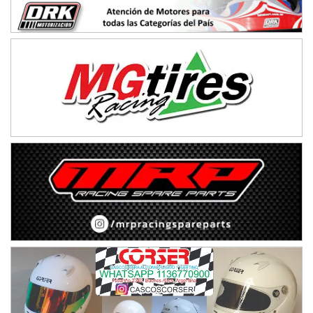
Avellaneda (Santa Fe)
SUR SANTAFESINO - F4
José Samuel Sánchez (Tierra)
Rufino (Santa Fe)
TUCUMANO - F5
Juan Navarro (Asfalto)
El Timbó (Tucumán)
COBERTURA ESPECIAL DE E-KART.COM.AR
08/09-AGO
IAME SERIES ARGENTINA 6
Ramiro Tot (Asfalto)
Baradero (Buenos Aires)
KDO - F6
Ciudad de Trenque Lauquen (Asfalto)
Trenque Lauquen (Buenos Aires)
ENTRERRIANO - F6 (POSTERGADA)
Parque de la Velocidad (Asfalto)
Villaguay (Entre Ríos)