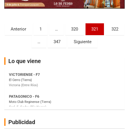
KDO - F6
Ciudad de Trenque Lauquen (Asfalto)
Trenque Lauquen (Buenos Aires)
Paginación
Anterior
1
…
320
321
322
ENTRERRIANO - F6 (POSTERGADA)
de
Parque de la Velocidad (Asfalto)
…
347
Siguiente
Villaguay (Entre Ríos)
entradas
VICTORIENSE - F7
Lo que viene
El Cerro (Tierra)
Victoria (Entre Ríos)
PATAGONICO - F6
Moto Club Reginense (Tierra)
Gral. E. Godoy (Río Negro)
CSK - F7
Juventud Unida (Tierra)
Humboldt (Santa Fe)
NORESTE SANTAFESINO - F6
Publicidad
Ciudad de Avellaneda (Asfalto)