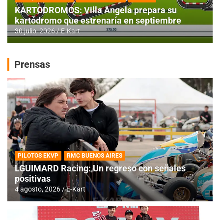
KARTODROMOS: Villa Angela prepara su
kartódromo que estrenaría en septiembre
30 julio, 2026
E-Kart
Prensas
PILOTOS EKVP
RMC BUENOS AIRES
LGUIMARD Racing: Un regreso con señales
positivas
4 agosto, 2026
E-Kart