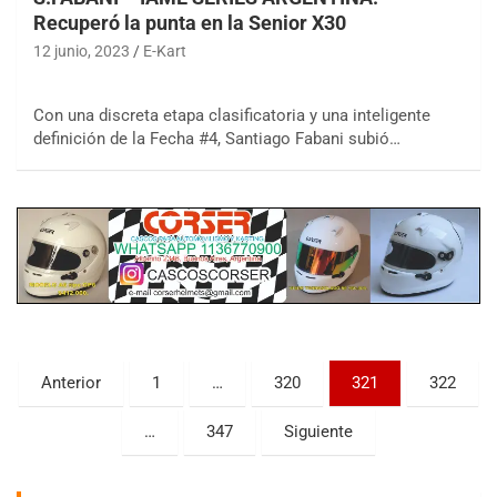
Recuperó la punta en la Senior X30
12 junio, 2023
E-Kart
Con una discreta etapa clasificatoria y una inteligente
definición de la Fecha #4, Santiago Fabani subió…
COBERTURA ESPECIAL DE E-KART.COM.AR
08/09-AGO
IAME SERIES ARGENTINA 6
Ramiro Tot (Asfalto)
Baradero (Buenos Aires)
KDO - F6
Ciudad de Trenque Lauquen (Asfalto)
Trenque Lauquen (Buenos Aires)
Paginación
Anterior
1
…
320
321
322
ENTRERRIANO - F6 (POSTERGADA)
de
Parque de la Velocidad (Asfalto)
…
347
Siguiente
Villaguay (Entre Ríos)
entradas
VICTORIENSE - F7