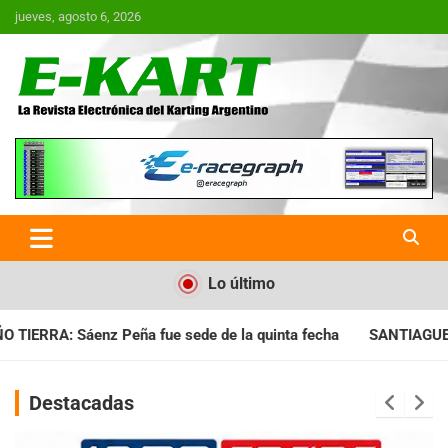
Saltar
jueves, agosto 6, 2026
al
contenido
E-Kart.com.ar | La Revista
Electrónica del Karting en
Argentina
Lo último
e sede de la quinta fecha
SANTIAGUEÑO: Se cumplió con la q
Destacadas