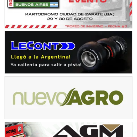
Humboldt (Santa Fe)
NORESTE SANTAFESINO - F6
Ciudad de Avellaneda (Asfalto)
Avellaneda (Santa Fe)
SUR SANTAFESINO - F4
José Samuel Sánchez (Tierra)
Rufino (Santa Fe)
TUCUMANO - F5
Juan Navarro (Asfalto)
El Timbó (Tucumán)