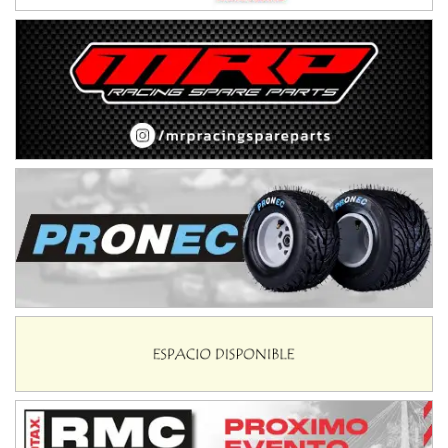
08/09-AGO
IAME SERIES ARGENTINA 6
Ramiro Tot (Asfalto)
Baradero (Buenos Aires)
KDO - F6
Ciudad de Trenque Lauquen (Asfalto)
Trenque Lauquen (Buenos Aires)
ENTRERRIANO - F6 (POSTERGADA)
Parque de la Velocidad (Asfalto)
Villaguay (Entre Ríos)
VICTORIENSE - F7
El Cerro (Tierra)
Victoria (Entre Ríos)
PATAGONICO - F6
Moto Club Reginense (Tierra)
Gral. E. Godoy (Río Negro)
CSK - F7
Juventud Unida (Tierra)