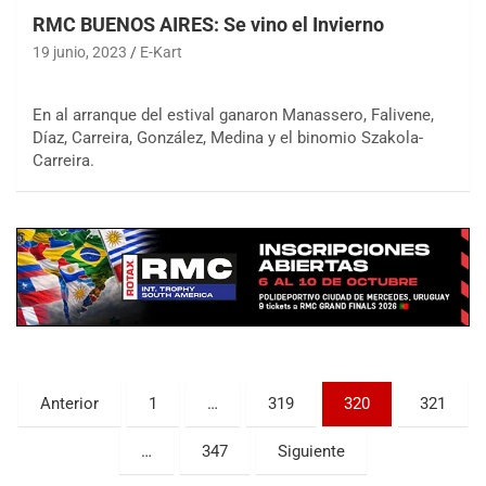
RMC BUENOS AIRES: Se vino el Invierno
19 junio, 2023
E-Kart
En al arranque del estival ganaron Manassero, Falivene,
Díaz, Carreira, González, Medina y el binomio Szakola-
Carreira.
COBERTURA ESPECIAL DE E-KART.COM.AR
08/09-AGO
IAME SERIES ARGENTINA 6
Ramiro Tot (Asfalto)
Baradero (Buenos Aires)
KDO - F6
Ciudad de Trenque Lauquen (Asfalto)
Trenque Lauquen (Buenos Aires)
Paginación
Anterior
1
…
319
320
321
ENTRERRIANO - F6 (POSTERGADA)
de
Parque de la Velocidad (Asfalto)
…
347
Siguiente
Villaguay (Entre Ríos)
entradas