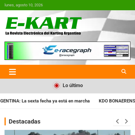
Saltar
lunes, agosto 10, 2026
al
contenido
E-Kart.com.ar | La Revista
Electrónica del Karting en
Argentina
Lo último
a ya está en marcha
KDO BONAERENSE: Con la vara bien alta, 
Destacadas