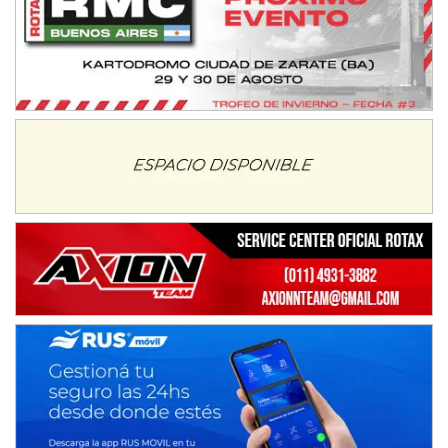
COBERTURA ESPECIAL DE E-KART.COM.AR
08/09-AGO
IAME SERIES ARGENTINA 6
Ramiro Tot (Asfalto)
Baradero (Buenos Aires)
KDO - F6
Ciudad de Trenque Lauquen (Asfalto)
Trenque Lauquen (Buenos Aires)
ENTRERRIANO - F6 (POSTERGADA)
Parque de la Velocidad (Asfalto)
Villaguay (Entre Ríos)
VICTORIENSE - F7
El Cerro (Tierra)
Victoria (Entre Ríos)
PATAGONICO - F6
Moto Club Reginense (Tierra)
Gral. E. Godoy (Río Negro)