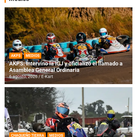
AKPS
MEDIOS
AKPS: Intervino la IGJ y oficializó el llamado a
Asamblea General Ordinaria
6 agosto, 2026
E-Kart
CHAQUEÑO TIERRA
MEDIOS