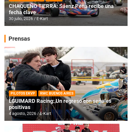
CHAQUEÑO TIERRA: Sáenz Peña recibe una
fecha clave
30 julio, 2026
E-Kart
Prensas
PILOTOS EKVP
RMC BUENOS AIRES
LGUIMARD Racing: Un regreso con señales
positivas
4 agosto, 2026
E-Kart