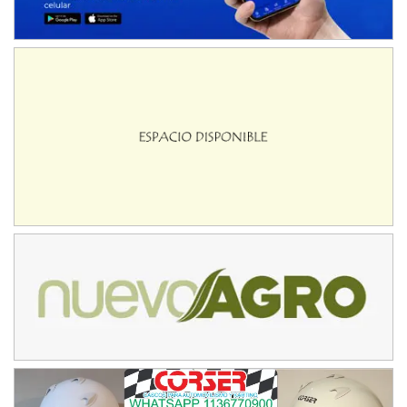
CSK - F7
Juventud Unida (Tierra)
Humboldt (Santa Fe)
NORESTE SANTAFESINO - F6
Ciudad de Avellaneda (Asfalto)
Avellaneda (Santa Fe)
SUR SANTAFESINO - F4
José Samuel Sánchez (Tierra)
Rufino (Santa Fe)
TUCUMANO - F5
Juan Navarro (Asfalto)
El Timbó (Tucumán)