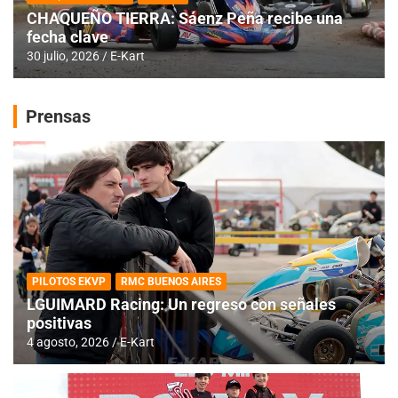
CHAQUEÑO TIERRA: Sáenz Peña recibe una
fecha clave
30 julio, 2026
E-Kart
Prensas
PILOTOS EKVP
RMC BUENOS AIRES
LGUIMARD Racing: Un regreso con señales
positivas
4 agosto, 2026
E-Kart