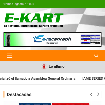
Saltar
viernes, agosto 7, 2026
al
contenido
E-Kart.com.ar | La Revista
Electrónica del Karting en
Argentina
Lo último
samblea General Ordinaria
IAME SERIES ARGENTINA: Baradero rec
Destacadas