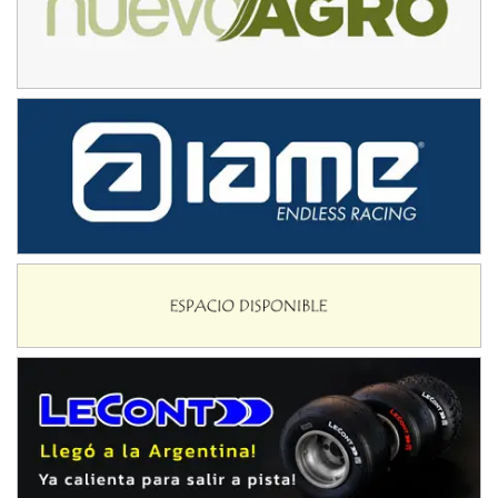
COBERTURA ESPECIAL DE E-KART.COM.AR
08/09-AGO
IAME SERIES ARGENTINA 6
Ramiro Tot (Asfalto)
Baradero (Buenos Aires)
KDO - F6
Ciudad de Trenque Lauquen (Asfalto)
Trenque Lauquen (Buenos Aires)
ENTRERRIANO - F6 (POSTERGADA)
Parque de la Velocidad (Asfalto)
Villaguay (Entre Ríos)
VICTORIENSE - F7
El Cerro (Tierra)
Victoria (Entre Ríos)
PATAGONICO - F6
Moto Club Reginense (Tierra)
Gral. E. Godoy (Río Negro)
CSK - F7