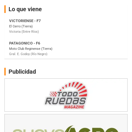
VICTORIENSE - F7
El Cerro (Tierra)
Lo que viene
Victoria (Entre Ríos)
PATAGONICO - F6
Moto Club Reginense (Tierra)
Gral. E. Godoy (Río Negro)
CSK - F7
Juventud Unida (Tierra)
Humboldt (Santa Fe)
NORESTE SANTAFESINO - F6
Publicidad
Ciudad de Avellaneda (Asfalto)
Avellaneda (Santa Fe)
SUR SANTAFESINO - F4
José Samuel Sánchez (Tierra)
Rufino (Santa Fe)
TUCUMANO - F5
Juan Navarro (Asfalto)
El Timbó (Tucumán)