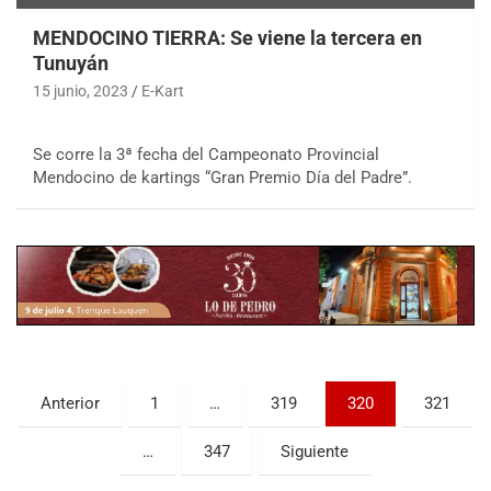
MENDOCINO TIERRA: Se viene la tercera en
Tunuyán
15 junio, 2023
E-Kart
Se corre la 3ª fecha del Campeonato Provincial
Mendocino de kartings “Gran Premio Día del Padre”.
COBERTURA ESPECIAL DE E-KART.COM.AR
08/09-AGO
IAME SERIES ARGENTINA 6
Ramiro Tot (Asfalto)
Baradero (Buenos Aires)
KDO - F6
Ciudad de Trenque Lauquen (Asfalto)
Trenque Lauquen (Buenos Aires)
Paginación
Anterior
1
…
319
320
321
ENTRERRIANO - F6 (POSTERGADA)
de
Parque de la Velocidad (Asfalto)
…
347
Siguiente
Villaguay (Entre Ríos)
entradas