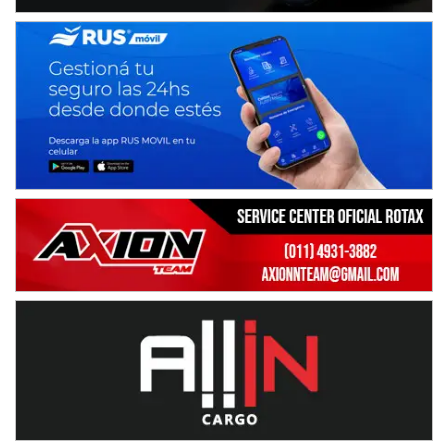
Juventud Unida (Tierra)
Humboldt (Santa Fe)
NORESTE SANTAFESINO - F6
Ciudad de Avellaneda (Asfalto)
Avellaneda (Santa Fe)
SUR SANTAFESINO - F4
José Samuel Sánchez (Tierra)
Rufino (Santa Fe)
TUCUMANO - F5
Juan Navarro (Asfalto)
El Timbó (Tucumán)