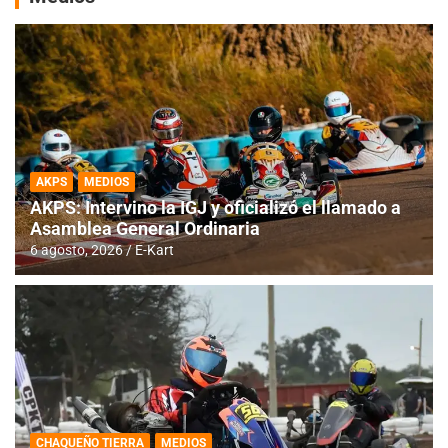
AKPS
MEDIOS
AKPS: Intervino la IGJ y oficializó el llamado a
Asamblea General Ordinaria
6 agosto, 2026
E-Kart
CHAQUEÑO TIERRA
MEDIOS