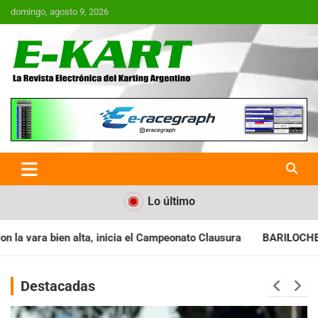
Saltar
domingo, agosto 9, 2026
al
contenido
E-Kart.com.ar | La Revista
Electrónica del Karting en
Argentina
Lo último
cia el Campeonato Clausura
BARILOCHENSE: Preparan una jorna
Destacadas