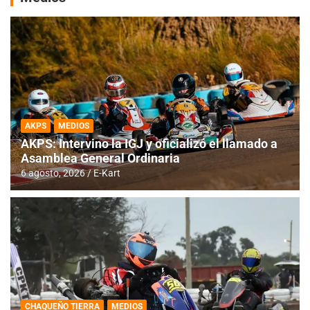
AKPS
MEDIOS
AKPS: Intervino la IGJ y oficializó el llamado a
Asamblea General Ordinaria
6 agosto, 2026
E-Kart
CHAQUEÑO TIERRA
MEDIOS