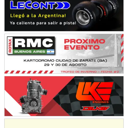
CSK - F7
Juventud Unida (Tierra)
Humboldt (Santa Fe)
NORESTE SANTAFESINO - F6
Ciudad de Avellaneda (Asfalto)
Avellaneda (Santa Fe)
SUR SANTAFESINO - F4
José Samuel Sánchez (Tierra)
Rufino (Santa Fe)
TUCUMANO - F5
Juan Navarro (Asfalto)
El Timbó (Tucumán)