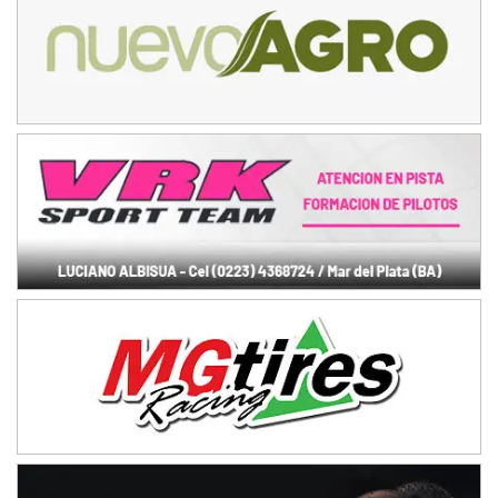
COBERTURA ESPECIAL DE E-KART.COM.AR
08/09-AGO
IAME SERIES ARGENTINA 6
Ramiro Tot (Asfalto)
Baradero (Buenos Aires)
KDO - F6
Ciudad de Trenque Lauquen (Asfalto)
Trenque Lauquen (Buenos Aires)
ENTRERRIANO - F6 (POSTERGADA)
Parque de la Velocidad (Asfalto)
Villaguay (Entre Ríos)
VICTORIENSE - F7
El Cerro (Tierra)
Victoria (Entre Ríos)
PATAGONICO - F6
Moto Club Reginense (Tierra)
Gral. E. Godoy (Río Negro)