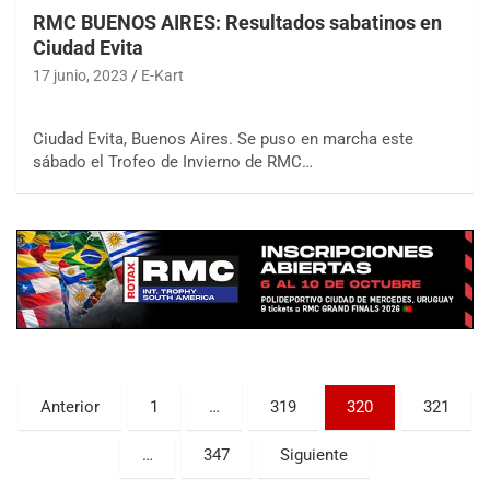
RMC BUENOS AIRES: Resultados sabatinos en
Ciudad Evita
17 junio, 2023
E-Kart
Ciudad Evita, Buenos Aires. Se puso en marcha este
sábado el Trofeo de Invierno de RMC…
COBERTURA ESPECIAL DE E-KART.COM.AR
08/09-AGO
IAME SERIES ARGENTINA 6
Ramiro Tot (Asfalto)
Baradero (Buenos Aires)
KDO - F6
Ciudad de Trenque Lauquen (Asfalto)
Trenque Lauquen (Buenos Aires)
Paginación
Anterior
1
…
319
320
321
ENTRERRIANO - F6 (POSTERGADA)
de
Parque de la Velocidad (Asfalto)
…
347
Siguiente
entradas
Villaguay (Entre Ríos)