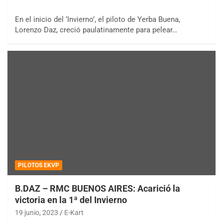
En el inicio del ‘Invierno’, el piloto de Yerba Buena,
Lorenzo Daz, creció paulatinamente para pelear…
PILOTOS EKVP
B.DAZ – RMC BUENOS AIRES: Acarició la
victoria en la 1ª del Invierno
19 junio, 2023
E-Kart