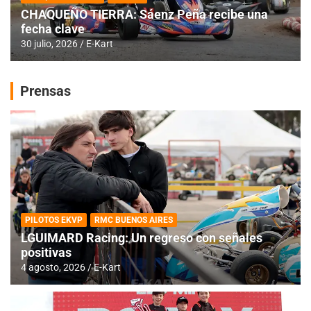
CHAQUEÑO TIERRA: Sáenz Peña recibe una
fecha clave
30 julio, 2026
E-Kart
Prensas
PILOTOS EKVP
RMC BUENOS AIRES
LGUIMARD Racing: Un regreso con señales
positivas
4 agosto, 2026
E-Kart