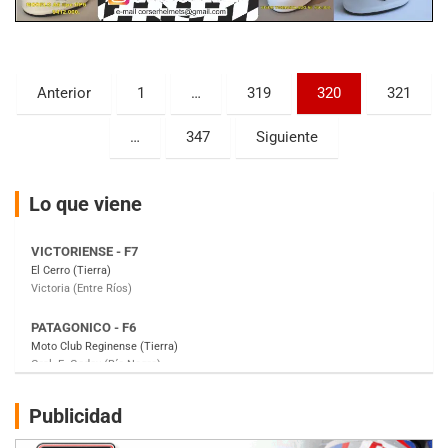
KDO - F6
Ciudad de Trenque Lauquen (Asfalto)
Trenque Lauquen (Buenos Aires)
Paginación
Anterior
1
…
319
320
321
ENTRERRIANO - F6 (POSTERGADA)
de
Parque de la Velocidad (Asfalto)
…
347
Siguiente
Villaguay (Entre Ríos)
entradas
VICTORIENSE - F7
Lo que viene
El Cerro (Tierra)
Victoria (Entre Ríos)
PATAGONICO - F6
Moto Club Reginense (Tierra)
Gral. E. Godoy (Río Negro)
CSK - F7
Juventud Unida (Tierra)
Humboldt (Santa Fe)
NORESTE SANTAFESINO - F6
Publicidad
Ciudad de Avellaneda (Asfalto)
Avellaneda (Santa Fe)