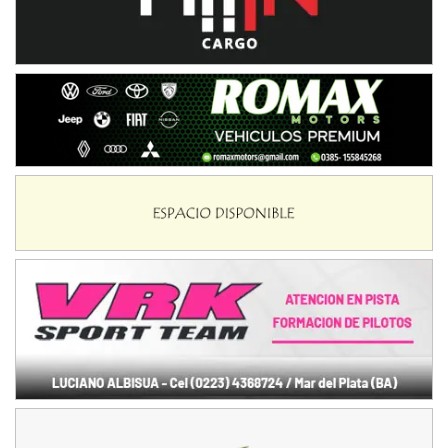
VICTORIENSE - F7
El Cerro (Tierra)
Victoria (Entre Ríos)
PATAGONICO - F6
Moto Club Reginense (Tierra)
Gral. E. Godoy (Río Negro)
CSK - F7
Juventud Unida (Tierra)
Humboldt (Santa Fe)
NORESTE SANTAFESINO - F6
Ciudad de Avellaneda (Asfalto)
Avellaneda (Santa Fe)
SUR SANTAFESINO - F4
José Samuel Sánchez (Tierra)
Rufino (Santa Fe)
TUCUMANO - F5
Juan Navarro (Asfalto)
El Timbó (Tucumán)