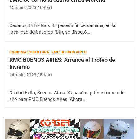
15 junio, 2023
E-Kart
Caseros, Entre Ríos. El pasado fin de semana, en la
localidad de Caseros (ER), se disputó…
PRÓXIMA COBERTURA
RMC BUENOS AIRES
RMC BUENOS AIRES: Arranca el Trofeo de
Invierno
14 junio, 2023
E-Kart
Ciudad Evita, Buenos Aires. Ya pasó el primer torneo del
año para RMC Buenos Aires. Ahora…
COBERTURA ESPECIAL DE E-KART.COM.AR
08/09-AGO
IAME SERIES ARGENTINA 6
Ramiro Tot (Asfalto)
Baradero (Buenos Aires)