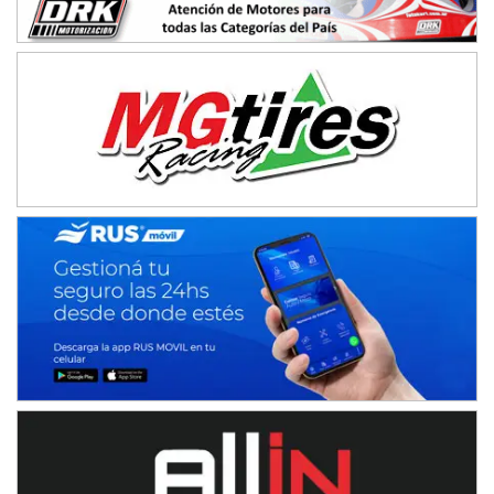
SUR SANTAFESINO - F4
José Samuel Sánchez (Tierra)
Rufino (Santa Fe)
TUCUMANO - F5
Juan Navarro (Asfalto)
El Timbó (Tucumán)
COBERTURA ESPECIAL DE E-KART.COM.AR
08/09-AGO
IAME SERIES ARGENTINA 6
Ramiro Tot (Asfalto)
Baradero (Buenos Aires)
KDO - F6
Ciudad de Trenque Lauquen (Asfalto)
Trenque Lauquen (Buenos Aires)
ENTRERRIANO - F6 (POSTERGADA)
Parque de la Velocidad (Asfalto)
Villaguay (Entre Ríos)