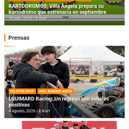
KARTODROMOS: Villa Angela prepara su
kartódromo que estrenaría en septiembre
30 julio, 2026
E-Kart
Prensas
PILOTOS EKVP
RMC BUENOS AIRES
LGUIMARD Racing: Un regreso con señales
positivas
4 agosto, 2026
E-Kart