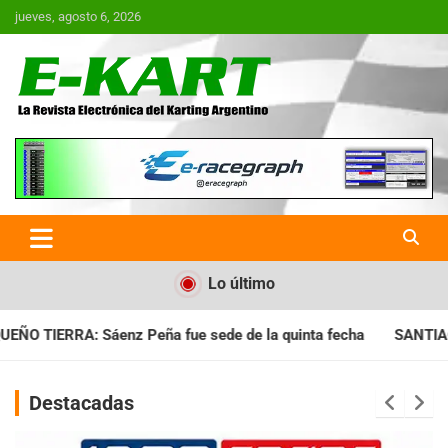
Saltar
jueves, agosto 6, 2026
al
contenido
E-Kart.com.ar | La Revista
Electrónica del Karting en
Argentina
Lo último
 fue sede de la quinta fecha
SANTIAGUEÑO: Se cumplió con la
Destacadas