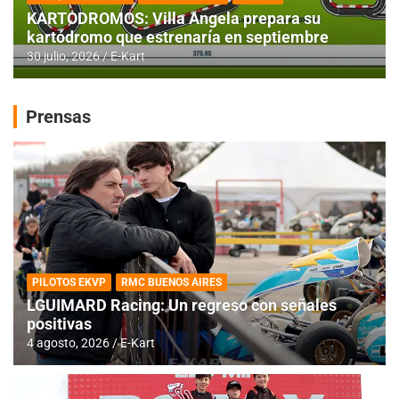
KARTODROMOS: Villa Angela prepara su
kartódromo que estrenaría en septiembre
30 julio, 2026
E-Kart
Prensas
PILOTOS EKVP
RMC BUENOS AIRES
LGUIMARD Racing: Un regreso con señales
positivas
4 agosto, 2026
E-Kart