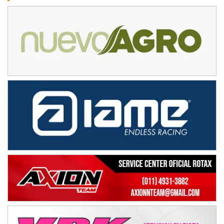
Avellaneda (Santa Fe)
SUR SANTAFESINO - F4
José Samuel Sánchez (Tierra)
Rufino (Santa Fe)
TUCUMANO - F5
Juan Navarro (Asfalto)
El Timbó (Tucumán)
COBERTURA ESPECIAL DE E-KART.COM.AR
08/09-AGO
IAME SERIES ARGENTINA 6
Ramiro Tot (Asfalto)
Baradero (Buenos Aires)
KDO - F6
Ciudad de Trenque Lauquen (Asfalto)
Trenque Lauquen (Buenos Aires)
ENTRERRIANO - F6 (POSTERGADA)
Parque de la Velocidad (Asfalto)
Villaguay (Entre Ríos)