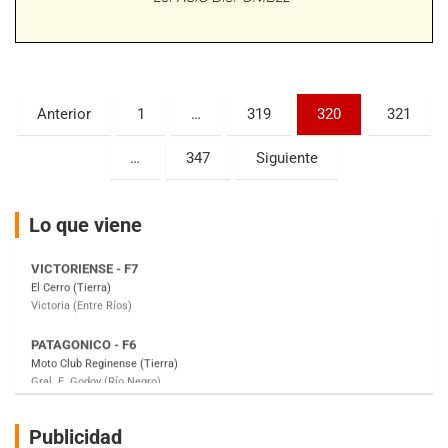
Baradero (Buenos Aires)
KDO - F6
Ciudad de Trenque Lauquen (Asfalto)
Trenque Lauquen (Buenos Aires)
Paginación
Anterior
1
…
319
320
321
ENTRERRIANO - F6 (POSTERGADA)
de
Parque de la Velocidad (Asfalto)
…
347
Siguiente
Villaguay (Entre Ríos)
entradas
VICTORIENSE - F7
El Cerro (Tierra)
Lo que viene
Victoria (Entre Ríos)
PATAGONICO - F6
Moto Club Reginense (Tierra)
Gral. E. Godoy (Río Negro)
CSK - F7
Juventud Unida (Tierra)
Humboldt (Santa Fe)
NORESTE SANTAFESINO - F6
Publicidad
Ciudad de Avellaneda (Asfalto)