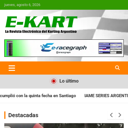
Saltar
jueves, agosto 6, 2026
al
contenido
E-Kart.com.ar | La Revista
Electrónica del Karting en
Argentina
Lo último
ha en Santiago
IAME SERIES ARGENTINA: Horarios para la fech
Destacadas