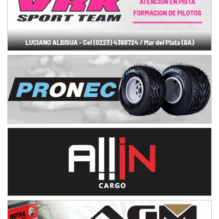
VICTORIENSE - F7
El Cerro (Tierra)
Victoria (Entre Ríos)
PATAGONICO - F6
Moto Club Reginense (Tierra)
Gral. E. Godoy (Río Negro)
CSK - F7
Juventud Unida (Tierra)
Humboldt (Santa Fe)
NORESTE SANTAFESINO - F6
Ciudad de Avellaneda (Asfalto)
Avellaneda (Santa Fe)
SUR SANTAFESINO - F4
José Samuel Sánchez (Tierra)
Rufino (Santa Fe)
TUCUMANO - F5
Juan Navarro (Asfalto)