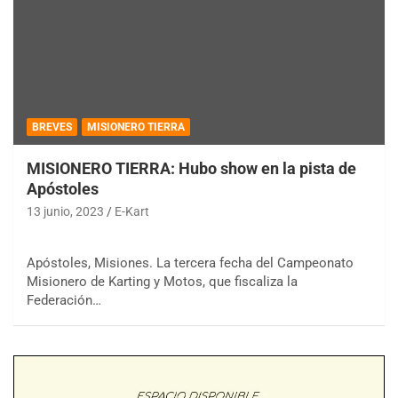
BREVES
MISIONERO TIERRA
MISIONERO TIERRA: Hubo show en la pista de
Apóstoles
13 junio, 2023
E-Kart
Apóstoles, Misiones. La tercera fecha del Campeonato
Misionero de Karting y Motos, que fiscaliza la
Federación…
COBERTURA ESPECIAL DE E-KART.COM.AR
08/09-AGO
IAME SERIES ARGENTINA 6
Ramiro Tot (Asfalto)