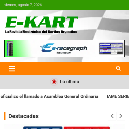
Saltar
viernes, agosto 7, 2026
al
contenido
E-Kart.com.ar | La Revista
Electrónica del Karting en
Argentina
Lo último
a Asamblea General Ordinaria
IAME SERIES ARGENTINA: Baradero 
Destacadas