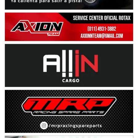
CSK - F7
Juventud Unida (Tierra)
Humboldt (Santa Fe)
NORESTE SANTAFESINO - F6
Ciudad de Avellaneda (Asfalto)
Avellaneda (Santa Fe)
SUR SANTAFESINO - F4
José Samuel Sánchez (Tierra)
Rufino (Santa Fe)
TUCUMANO - F5
Juan Navarro (Asfalto)
El Timbó (Tucumán)