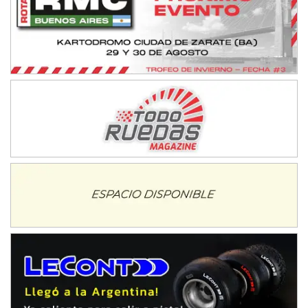
COBERTURA ESPECIAL DE E-KART.COM.AR
08/09-AGO
IAME SERIES ARGENTINA 6
Ramiro Tot (Asfalto)
Baradero (Buenos Aires)
KDO - F6
Ciudad de Trenque Lauquen (Asfalto)
Trenque Lauquen (Buenos Aires)
ENTRERRIANO - F6 (POSTERGADA)
Parque de la Velocidad (Asfalto)
Villaguay (Entre Ríos)
VICTORIENSE - F7
El Cerro (Tierra)
Victoria (Entre Ríos)
PATAGONICO - F6
Moto Club Reginense (Tierra)
Gral. E. Godoy (Río Negro)