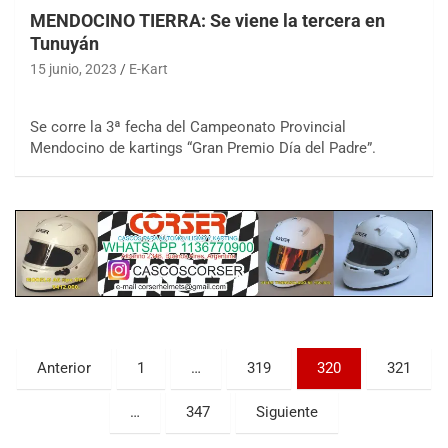
MENDOCINO TIERRA: Se viene la tercera en
Tunuyán
15 junio, 2023
E-Kart
Se corre la 3ª fecha del Campeonato Provincial
Mendocino de kartings “Gran Premio Día del Padre”.
COBERTURA ESPECIAL DE E-KART.COM.AR
08/09-AGO
IAME SERIES ARGENTINA 6
Ramiro Tot (Asfalto)
Baradero (Buenos Aires)
KDO - F6
Ciudad de Trenque Lauquen (Asfalto)
Trenque Lauquen (Buenos Aires)
Paginación
Anterior
1
…
319
320
321
ENTRERRIANO - F6 (POSTERGADA)
de
Parque de la Velocidad (Asfalto)
…
347
Siguiente
Villaguay (Entre Ríos)
entradas