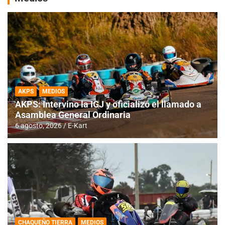
AKPS
MEDIOS
AKPS: Intervino la IGJ y oficializó el llamado a
Asamblea General Ordinaria
6 agosto, 2026
E-Kart
CHAQUEÑO TIERRA
MEDIOS