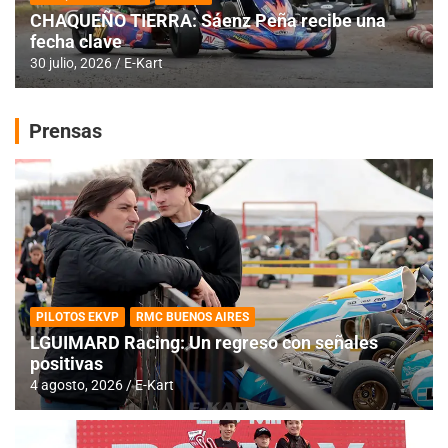
CHAQUEÑO TIERRA: Sáenz Peña recibe una
fecha clave
30 julio, 2026
E-Kart
Prensas
PILOTOS EKVP
RMC BUENOS AIRES
LGUIMARD Racing: Un regreso con señales
positivas
4 agosto, 2026
E-Kart