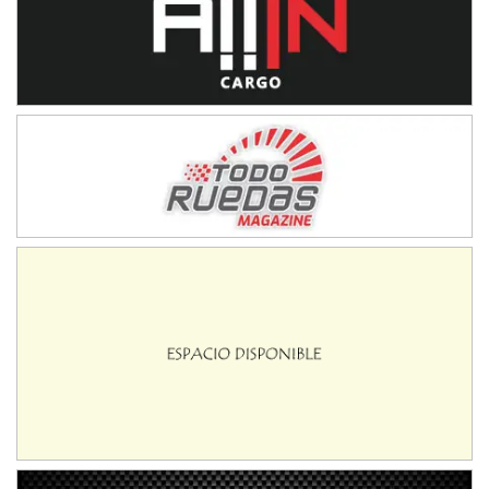
Juventud Unida (Tierra)
Humboldt (Santa Fe)
NORESTE SANTAFESINO - F6
Ciudad de Avellaneda (Asfalto)
Avellaneda (Santa Fe)
SUR SANTAFESINO - F4
José Samuel Sánchez (Tierra)
Rufino (Santa Fe)
TUCUMANO - F5
Juan Navarro (Asfalto)
El Timbó (Tucumán)