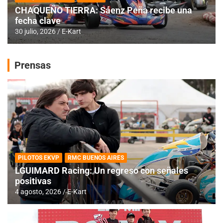
CHAQUEÑO TIERRA: Sáenz Peña recibe una
fecha clave
30 julio, 2026
E-Kart
Prensas
PILOTOS EKVP
RMC BUENOS AIRES
LGUIMARD Racing: Un regreso con señales
positivas
4 agosto, 2026
E-Kart