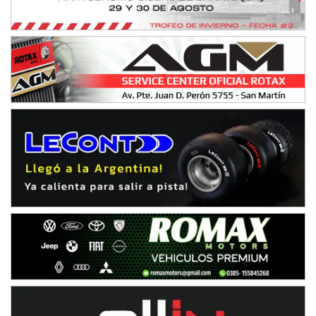
COBERTURA ESPECIAL DE E-KART.COM.AR
08/09-AGO
IAME SERIES ARGENTINA 6
Ramiro Tot (Asfalto)
Baradero (Buenos Aires)
KDO - F6
Ciudad de Trenque Lauquen (Asfalto)
Trenque Lauquen (Buenos Aires)
ENTRERRIANO - F6 (POSTERGADA)
Parque de la Velocidad (Asfalto)
Villaguay (Entre Ríos)
VICTORIENSE - F7
El Cerro (Tierra)
Victoria (Entre Ríos)
PATAGONICO - F6
Moto Club Reginense (Tierra)
Gral. E. Godoy (Río Negro)
CSK - F7