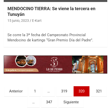
MENDOCINO TIERRA: Se viene la tercera en
Tunuyán
15 junio, 2023
E-Kart
Se corre la 3ª fecha del Campeonato Provincial
Mendocino de kartings “Gran Premio Día del Padre”.
COBERTURA ESPECIAL DE E-KART.COM.AR
08/09-AGO
IAME SERIES ARGENTINA 6
Ramiro Tot (Asfalto)
Baradero (Buenos Aires)
KDO - F6
Ciudad de Trenque Lauquen (Asfalto)
Trenque Lauquen (Buenos Aires)
Paginación
Anterior
1
…
319
320
321
ENTRERRIANO - F6 (POSTERGADA)
de
Parque de la Velocidad (Asfalto)
…
347
Siguiente
Villaguay (Entre Ríos)
entradas