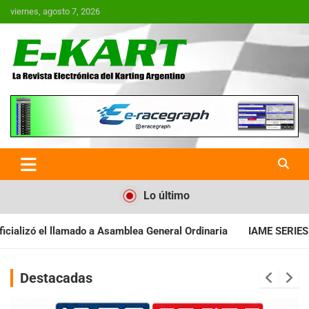
Saltar
viernes, agosto 7, 2026
al
contenido
E-Kart.com.ar | La Revista
Electrónica del Karting en
Argentina
Lo último
Asamblea General Ordinaria
IAME SERIES ARGENTINA: Baradero re
Destacadas