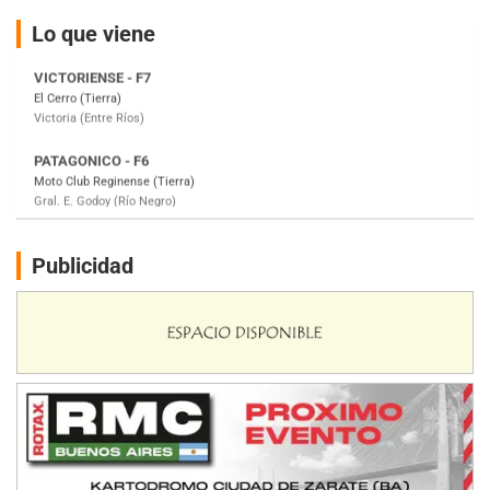
VICTORIENSE - F7
El Cerro (Tierra)
Lo que viene
Victoria (Entre Ríos)
PATAGONICO - F6
Moto Club Reginense (Tierra)
Gral. E. Godoy (Río Negro)
CSK - F7
Juventud Unida (Tierra)
Humboldt (Santa Fe)
NORESTE SANTAFESINO - F6
Publicidad
Ciudad de Avellaneda (Asfalto)
Avellaneda (Santa Fe)
SUR SANTAFESINO - F4
José Samuel Sánchez (Tierra)
Rufino (Santa Fe)
TUCUMANO - F5
Juan Navarro (Asfalto)
El Timbó (Tucumán)