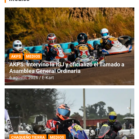
AKPS
MEDIOS
AKPS: Intervino la IGJ y oficializó el llamado a
Asamblea General Ordinaria
6 agosto, 2026
E-Kart
CHAQUEÑO TIERRA
MEDIOS