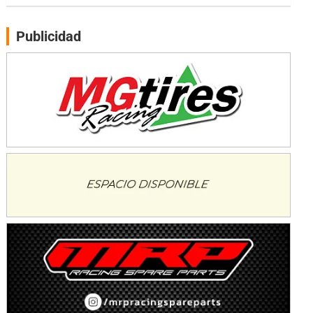
Moto Club Reginense (Tierra)
Gral. E. Godoy (Río Negro)
Publicidad
CSK - F7
Juventud Unida (Tierra)
Humboldt (Santa Fe)
NORESTE SANTAFESINO - F6
Ciudad de Avellaneda (Asfalto)
Avellaneda (Santa Fe)
SUR SANTAFESINO - F4
José Samuel Sánchez (Tierra)
Rufino (Santa Fe)
TUCUMANO - F5
Juan Navarro (Asfalto)
El Timbó (Tucumán)
COBERTURA ESPECIAL DE E-KART.COM.AR
08/09-AGO
IAME SERIES ARGENTINA 6