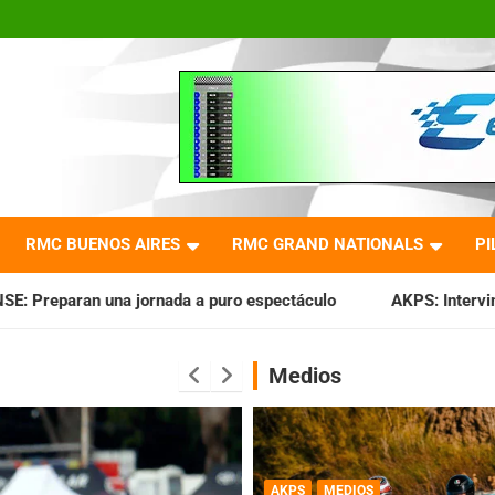
RMC BUENOS AIRES
RMC GRAND NATIONALS
PI
ornada a puro espectáculo
AKPS: Intervino la IGJ y oficial
Medios
AKPS
MEDIOS