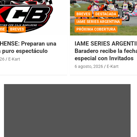
BREVES
DESTACADA
IAME SERIES ARGENTINA
NSE
BREVES
PRÓXIMA COBERTURA
HENSE: Preparan una
IAME SERIES ARGENTI
a puro espectáculo
Baradero recibe la fech
especial con Invitados
026
E-Kart
6 agosto, 2026
E-Kart