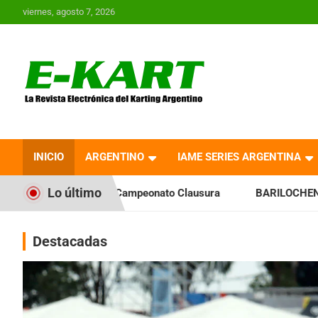
Saltar
viernes, agosto 7, 2026
al
contenido
E-Kart.com.ar | La
Revista Electrónica del
INICIO
ARGENTINO
IAME SERIES ARGENTINA
Karting en Argentina
Lo último
icia el Campeonato Clausura
BARILOCHENSE: Preparan una j
Destacadas