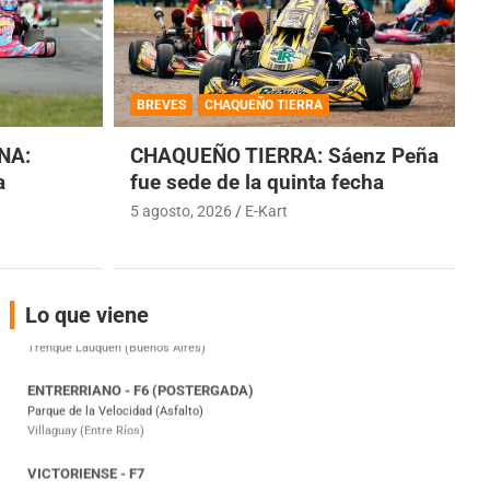
COBERTURA ESPECIAL DE E-KART.COM.AR
BREVES
CHAQUEÑO TIERRA
08/09-AGO
NA:
CHAQUEÑO TIERRA: Sáenz Peña
IAME SERIES ARGENTINA 6
Ramiro Tot (Asfalto)
a
fue sede de la quinta fecha
Baradero (Buenos Aires)
5 agosto, 2026
E-Kart
KDO - F6
Ciudad de Trenque Lauquen (Asfalto)
Trenque Lauquen (Buenos Aires)
Lo que viene
ENTRERRIANO - F6 (POSTERGADA)
Parque de la Velocidad (Asfalto)
Villaguay (Entre Ríos)
VICTORIENSE - F7
El Cerro (Tierra)
Victoria (Entre Ríos)
PATAGONICO - F6