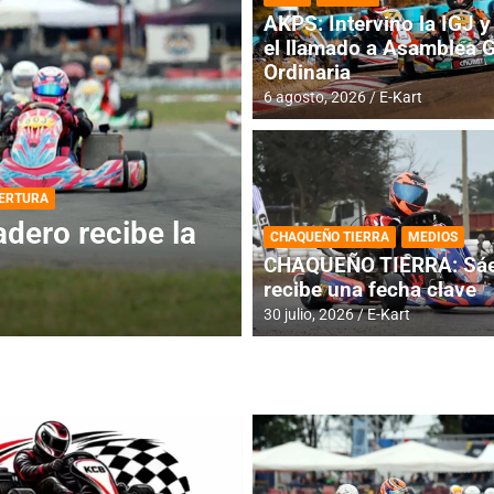
AKPS: Intervino la IGJ y 
el llamado a Asamblea 
Ordinaria
6 agosto, 2026
E-Kart
DESTACADA
INFORME CENTRAL
ios para la
RMC BUENOS AIR
CHAQUEÑO TIERRA
MEDIOS
histórica en Bar
CHAQUEÑO TIERRA: Sáe
recibe una fecha clave
4 agosto, 2026
E-Kart
30 julio, 2026
E-Kart