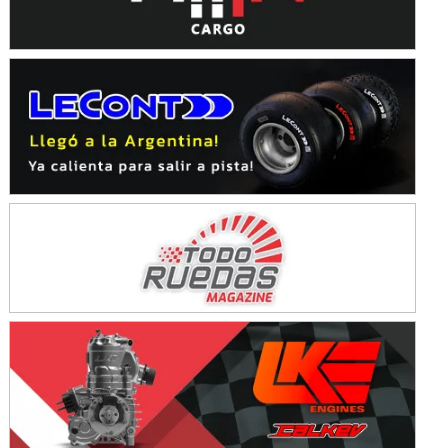
Ciudad de Avellaneda (Asfalto)
Avellaneda (Santa Fe)
SUR SANTAFESINO - F4
José Samuel Sánchez (Tierra)
Rufino (Santa Fe)
TUCUMANO - F5
Juan Navarro (Asfalto)
El Timbó (Tucumán)