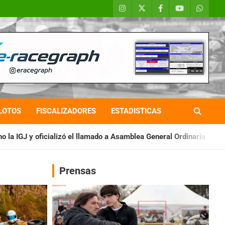
LOTOS
FISCALIZADORES
ESTADISTICAS
izó el llamado a Asamblea General Ordinaria
IAME SERIES ARG
Prensas