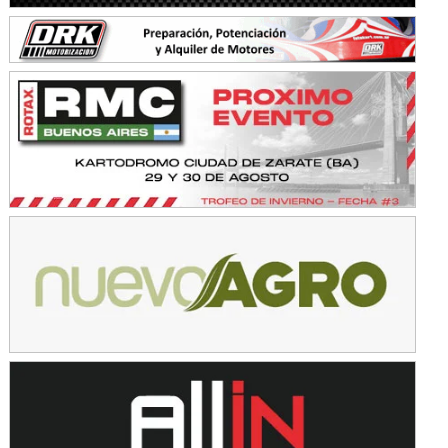
Ramiro Tot (Asfalto)
Baradero (Buenos Aires)
KDO - F6
Ciudad de Trenque Lauquen (Asfalto)
Trenque Lauquen (Buenos Aires)
ENTRERRIANO - F6 (POSTERGADA)
Parque de la Velocidad (Asfalto)
Villaguay (Entre Ríos)
VICTORIENSE - F7
El Cerro (Tierra)
Victoria (Entre Ríos)
PATAGONICO - F6
Moto Club Reginense (Tierra)
Gral. E. Godoy (Río Negro)
CSK - F7
Juventud Unida (Tierra)
Humboldt (Santa Fe)
NORESTE SANTAFESINO - F6