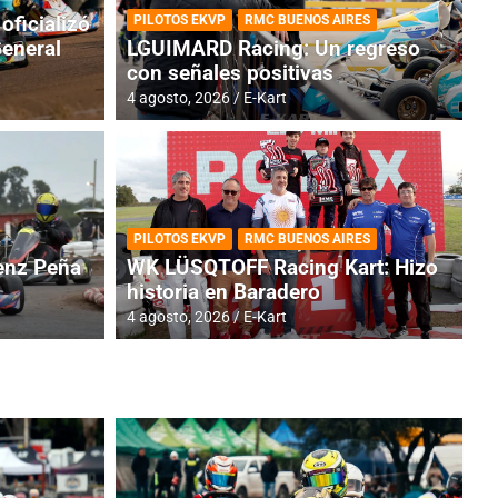
oficializó
PILOTOS EKVP
RMC BUENOS AIRES
General
LGUIMARD Racing: Un regreso
con señales positivas
4 agosto, 2026
E-Kart
RMC BUENOS AIRES
BR
ES: Cerró una jornada
I
PILOTOS EKVP
RMC BUENOS AIRES
adero
f
nz Peña
WK LÜSQTOFF Racing Kart: Hizo
historia en Baradero
6 a
4 agosto, 2026
E-Kart