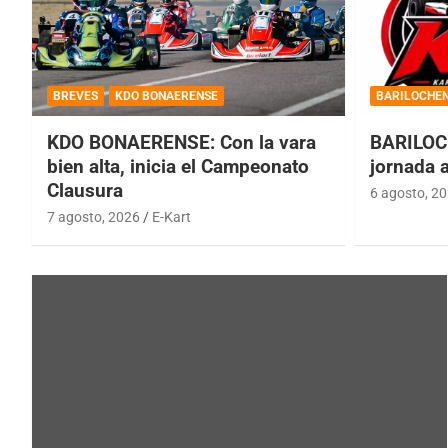
BREVES
KDO BONAERENSE
BARILOCHE
KDO BONAERENSE: Con la vara
BARILOC
bien alta, inicia el Campeonato
jornada 
Clausura
6 agosto, 2
7 agosto, 2026
E-Kart