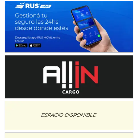
Avellaneda (Santa Fe)
SUR SANTAFESINO - F4
José Samuel Sánchez (Tierra)
Rufino (Santa Fe)
TUCUMANO - F5
Juan Navarro (Asfalto)
El Timbó (Tucumán)