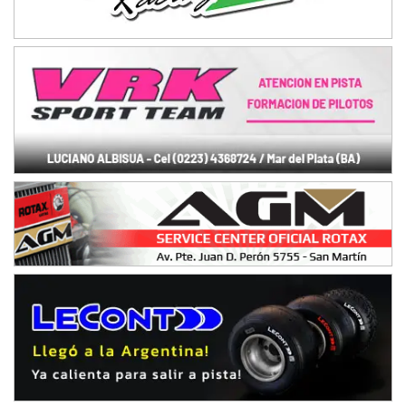
Baradero (Buenos Aires)
KDO - F6
Ciudad de Trenque Lauquen (Asfalto)
Trenque Lauquen (Buenos Aires)
ENTRERRIANO - F6 (POSTERGADA)
Parque de la Velocidad (Asfalto)
Villaguay (Entre Ríos)
VICTORIENSE - F7
El Cerro (Tierra)
Victoria (Entre Ríos)
PATAGONICO - F6
Moto Club Reginense (Tierra)
Gral. E. Godoy (Río Negro)
CSK - F7
Juventud Unida (Tierra)
Humboldt (Santa Fe)
NORESTE SANTAFESINO - F6
Ciudad de Avellaneda (Asfalto)