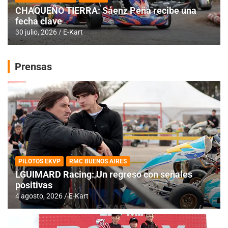
CHAQUEÑO TIERRA: Sáenz Peña recibe una
fecha clave
30 julio, 2026
E-Kart
Prensas
PILOTOS EKVP
RMC BUENOS AIRES
LGUIMARD Racing: Un regreso con señales
positivas
4 agosto, 2026
E-Kart