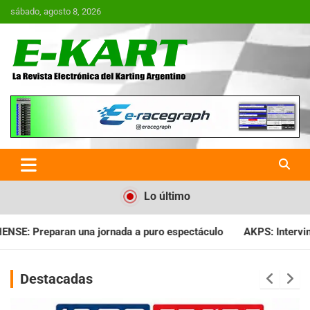
Saltar
sábado, agosto 8, 2026
al
contenido
E-Kart.com.ar | La Revista
Electrónica del Karting en
Argentina
Lo último
ada a puro espectáculo
AKPS: Intervino la IGJ y oficializó el 
Destacadas