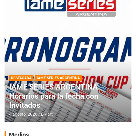
DESTACADA
IAME SERIES ARGENTINA
IAME SERIES ARGENTINA:
Horarios para la fecha con
Invitados
4 agosto, 2026
E-Kart
Medios