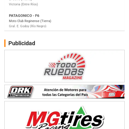
Moto Club Reginense (Tierra)
Gral. E. Godoy (Río Negro)
CSK - F7
Juventud Unida (Tierra)
Humboldt (Santa Fe)
NORESTE SANTAFESINO - F6
Publicidad
Ciudad de Avellaneda (Asfalto)
Avellaneda (Santa Fe)
SUR SANTAFESINO - F4
José Samuel Sánchez (Tierra)
Rufino (Santa Fe)
TUCUMANO - F5
Juan Navarro (Asfalto)
El Timbó (Tucumán)
COBERTURA ESPECIAL DE E-KART.COM.AR
08/09-AGO
IAME SERIES ARGENTINA 6
Ramiro Tot (Asfalto)