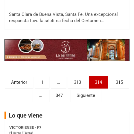
Santa Clara de Buena Vista, Santa Fe. Una excepcional
respuesta tuvo la séptima fecha del Certamen…
COBERTURA ESPECIAL DE E-KART.COM.AR
08/09-AGO
IAME SERIES ARGENTINA 6
Ramiro Tot (Asfalto)
Baradero (Buenos Aires)
KDO - F6
Ciudad de Trenque Lauquen (Asfalto)
Trenque Lauquen (Buenos Aires)
Paginación
Anterior
1
…
313
314
315
ENTRERRIANO - F6 (POSTERGADA)
de
Parque de la Velocidad (Asfalto)
Villaguay (Entre Ríos)
…
347
Siguiente
entradas
VICTORIENSE - F7
El Cerro (Tierra)
Lo que viene
Victoria (Entre Ríos)
PATAGONICO - F6