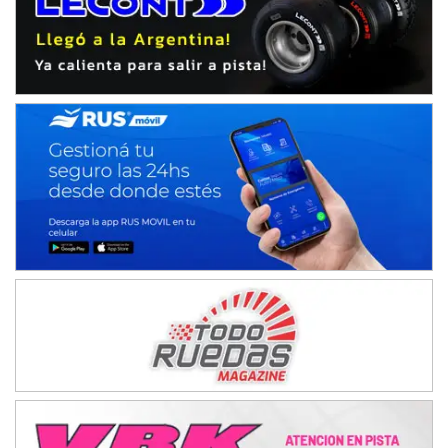
Humboldt (Santa Fe)
NORESTE SANTAFESINO - F6
Ciudad de Avellaneda (Asfalto)
Avellaneda (Santa Fe)
SUR SANTAFESINO - F4
José Samuel Sánchez (Tierra)
Rufino (Santa Fe)
TUCUMANO - F5
Juan Navarro (Asfalto)
El Timbó (Tucumán)