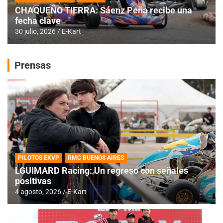
CHAQUEÑO TIERRA: Sáenz Peña recibe una
fecha clave
30 julio, 2026
E-Kart
Prensas
PILOTOS EKVP
RMC BUENOS AIRES
LGUIMARD Racing: Un regreso con señales
positivas
4 agosto, 2026
E-Kart