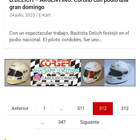
gran domingo
24 julio, 2023
E-Kart
Con un espectacular trabajo, Bautista Delich festejó en el
podio nacional. El piloto cordobés, fue uno…
COBERTURA ESPECIAL DE E-KART.COM.AR
08/09-AGO
IAME SERIES ARGENTINA 6
Ramiro Tot (Asfalto)
Baradero (Buenos Aires)
KDO - F6
Ciudad de Trenque Lauquen (Asfalto)
Trenque Lauquen (Buenos Aires)
Paginación
Anterior
1
…
311
312
313
ENTRERRIANO - F6 (POSTERGADA)
de
Parque de la Velocidad (Asfalto)
Villaguay (Entre Ríos)
…
347
Siguiente
entradas
VICTORIENSE - F7
El Cerro (Tierra)