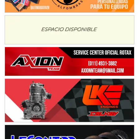
08/09-AGO
IAME SERIES ARGENTINA 6
Ramiro Tot (Asfalto)
Baradero (Buenos Aires)
KDO - F6
Ciudad de Trenque Lauquen (Asfalto)
Trenque Lauquen (Buenos Aires)
ENTRERRIANO - F6 (POSTERGADA)
Parque de la Velocidad (Asfalto)
Villaguay (Entre Ríos)
VICTORIENSE - F7
El Cerro (Tierra)
Victoria (Entre Ríos)
PATAGONICO - F6
Moto Club Reginense (Tierra)
Gral. E. Godoy (Río Negro)
CSK - F7
Juventud Unida (Tierra)