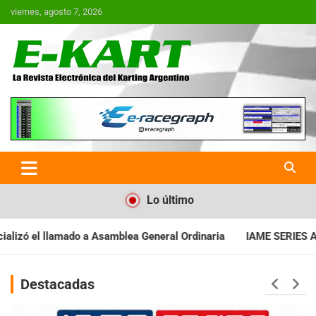
Saltar
viernes, agosto 7, 2026
al
contenido
E-Kart.com.ar | La Revista
Electrónica del Karting en
Argentina
Lo último
amblea General Ordinaria
IAME SERIES ARGENTINA: Baradero reci
Destacadas