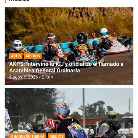
AKPS
MEDIOS
AKPS: Intervino la IGJ y oficializó el llamado a
Asamblea General Ordinaria
6 agosto, 2026
E-Kart
CHAQUEÑO TIERRA
MEDIOS