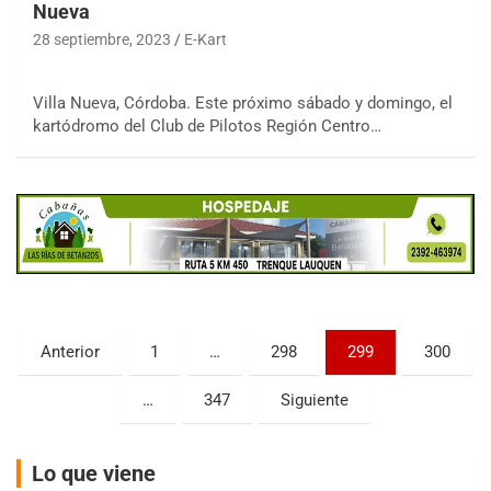
Nueva
28 septiembre, 2023
E-Kart
Villa Nueva, Córdoba. Este próximo sábado y domingo, el
kartódromo del Club de Pilotos Región Centro…
COBERTURA ESPECIAL DE E-KART.COM.AR
08/09-AGO
IAME SERIES ARGENTINA 6
Ramiro Tot (Asfalto)
Baradero (Buenos Aires)
KDO - F6
Ciudad de Trenque Lauquen (Asfalto)
Trenque Lauquen (Buenos Aires)
Paginación
Anterior
1
…
298
299
300
ENTRERRIANO - F6 (POSTERGADA)
de
Parque de la Velocidad (Asfalto)
…
347
Siguiente
Villaguay (Entre Ríos)
entradas
VICTORIENSE - F7
El Cerro (Tierra)
Lo que viene
Victoria (Entre Ríos)