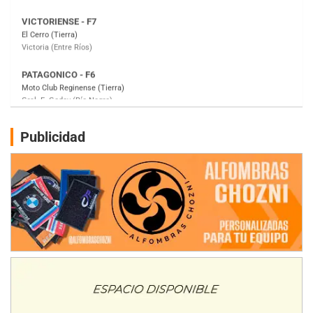
PATAGONICO - F6
Moto Club Reginense (Tierra)
Gral. E. Godoy (Río Negro)
CSK - F7
Juventud Unida (Tierra)
Humboldt (Santa Fe)
NORESTE SANTAFESINO - F6
Publicidad
Ciudad de Avellaneda (Asfalto)
Avellaneda (Santa Fe)
SUR SANTAFESINO - F4
José Samuel Sánchez (Tierra)
Rufino (Santa Fe)
TUCUMANO - F5
Juan Navarro (Asfalto)
El Timbó (Tucumán)
COBERTURA ESPECIAL DE E-KART.COM.AR
08/09-AGO