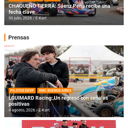
CHAQUEÑO TIERRA: Sáenz Peña recibe una
fecha clave
30 julio, 2026
E-Kart
Prensas
PILOTOS EKVP
RMC BUENOS AIRES
LGUIMARD Racing: Un regreso con señales
positivas
4 agosto, 2026
E-Kart