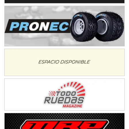
NORESTE SANTAFESINO - F6
Ciudad de Avellaneda (Asfalto)
Avellaneda (Santa Fe)
SUR SANTAFESINO - F4
José Samuel Sánchez (Tierra)
Rufino (Santa Fe)
TUCUMANO - F5
Juan Navarro (Asfalto)
El Timbó (Tucumán)