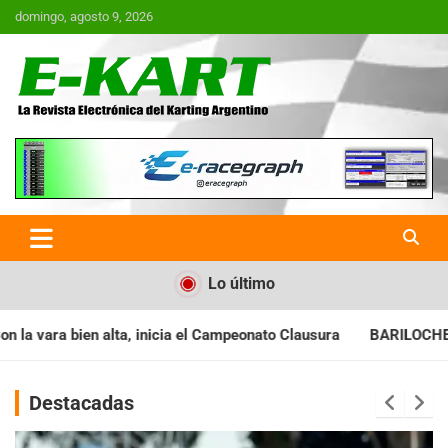
Saltar
domingo, agosto 9, 2026
al
contenido
E-Kart.com.ar | La Revista
Electrónica del Karting en
Argentina
Lo último
a el Campeonato Clausura
BARILOCHENSE: Preparan una jornad
Destacadas