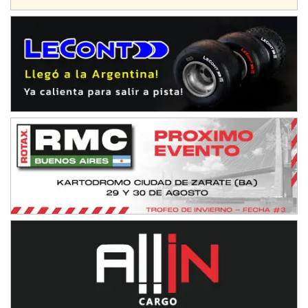
IAME SERIES ARGENTINA 6
Ramiro Tot (Asfalto)
Baradero (Buenos Aires)
KDO - F6
Ciudad de Trenque Lauquen (Asfalto)
Trenque Lauquen (Buenos Aires)
ENTRERRIANO - F6 (POSTERGADA)
Parque de la Velocidad (Asfalto)
Villaguay (Entre Ríos)
VICTORIENSE - F7
El Cerro (Tierra)
Victoria (Entre Ríos)
PATAGONICO - F6
Moto Club Reginense (Tierra)
Gral. E. Godoy (Río Negro)
CSK - F7
Juventud Unida (Tierra)
Humboldt (Santa Fe)