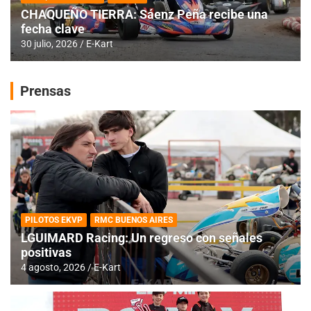
CHAQUEÑO TIERRA: Sáenz Peña recibe una
fecha clave
30 julio, 2026
E-Kart
Prensas
PILOTOS EKVP
RMC BUENOS AIRES
LGUIMARD Racing: Un regreso con señales
positivas
4 agosto, 2026
E-Kart