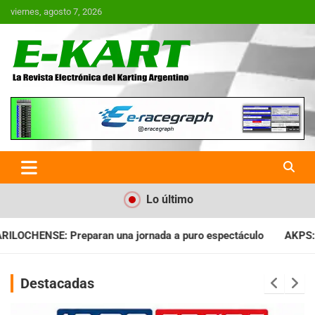
Saltar
viernes, agosto 7, 2026
al
contenido
E-Kart.com.ar | La Revista
Electrónica del Karting en
Argentina
Lo último
da a puro espectáculo
AKPS: Intervino la IGJ y oficializó el 
Destacadas