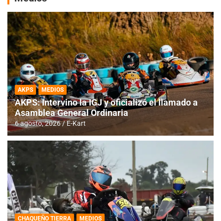
AKPS
MEDIOS
AKPS: Intervino la IGJ y oficializó el llamado a
Asamblea General Ordinaria
6 agosto, 2026
E-Kart
CHAQUEÑO TIERRA
MEDIOS