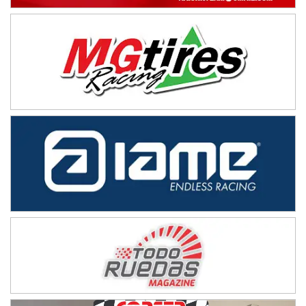
Rufino (Santa Fe)
TUCUMANO - F5
Juan Navarro (Asfalto)
El Timbó (Tucumán)