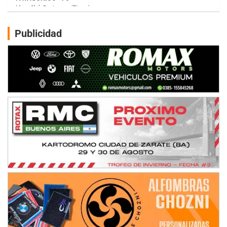
Humboldt (Santa Fe)
NORESTE SANTAFESINO - F6
Publicidad
Ciudad de Avellaneda (Asfalto)
Avellaneda (Santa Fe)
SUR SANTAFESINO - F4
José Samuel Sánchez (Tierra)
Rufino (Santa Fe)
TUCUMANO - F5
Juan Navarro (Asfalto)
El Timbó (Tucumán)
COBERTURA ESPECIAL DE E-KART.COM.AR
08/09-AGO
IAME SERIES ARGENTINA 6
Ramiro Tot (Asfalto)
Baradero (Buenos Aires)
KDO - F6
Ciudad de Trenque Lauquen (Asfalto)