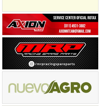
SUR SANTAFESINO - F4
José Samuel Sánchez (Tierra)
Rufino (Santa Fe)
TUCUMANO - F5
Juan Navarro (Asfalto)
El Timbó (Tucumán)