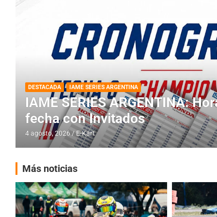
DESTACADA
INFORME CENTRAL
RMC BUENOS AIRES
RMC BUENOS AIRES: Cerró una
histórica en Baradero
4 agosto, 2026
E-Kart
Más noticias