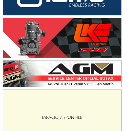
KDO - F6
Ciudad de Trenque Lauquen (Asfalto)
Trenque Lauquen (Buenos Aires)
ENTRERRIANO - F6 (POSTERGADA)
Parque de la Velocidad (Asfalto)
Villaguay (Entre Ríos)
VICTORIENSE - F7
El Cerro (Tierra)
Victoria (Entre Ríos)
PATAGONICO - F6
Moto Club Reginense (Tierra)
Gral. E. Godoy (Río Negro)
CSK - F7
Juventud Unida (Tierra)
Humboldt (Santa Fe)
NORESTE SANTAFESINO - F6
Ciudad de Avellaneda (Asfalto)
Avellaneda (Santa Fe)