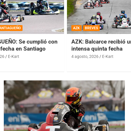
ANTIAGUEÑO
AZK
BREVES
UEÑO: Se cumplió con
AZK: Balcarce recibió 
 fecha en Santiago
intensa quinta fecha
026
E-Kart
4 agosto, 2026
E-Kart