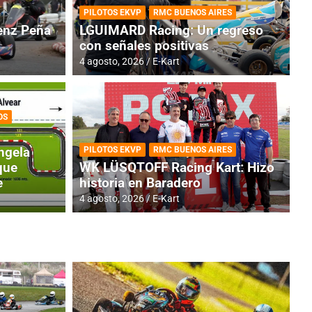
PILOTOS EKVP
RMC BUENOS AIRES
nz Peña
LGUIMARD Racing: Un regreso
con señales positivas
4 agosto, 2026
E-Kart
OS
TINA
DE
GENTINA: Horarios para la
R
ngela
PILOTOS EKVP
RMC BUENOS AIRES
dos
h
que
WK LÜSQTOFF Racing Kart: Hizo
e
historia en Baradero
4 a
4 agosto, 2026
E-Kart