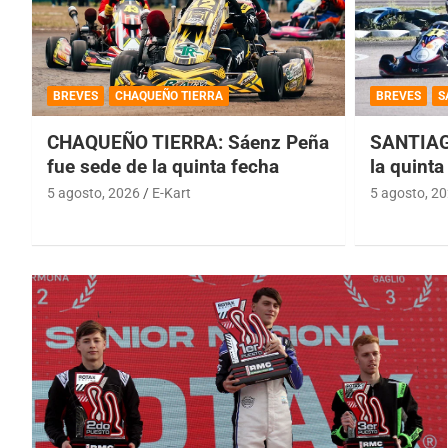
BREVES
CHAQUEÑO TIERRA
BREVES
S
CHAQUEÑO TIERRA: Sáenz Peña
SANTIAG
fue sede de la quinta fecha
la quinta
5 agosto, 2026
E-Kart
5 agosto, 2