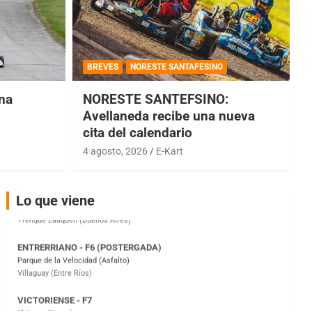
COBERTURA ESPECIAL DE E-KART.COM.AR
08/09-AGO
BREVES
NORESTE SANTAFESINO
IAME SERIES ARGENTINA 6
Ramiro Tot (Asfalto)
una
NORESTE SANTEFSINO:
Baradero (Buenos Aires)
Avellaneda recibe una nueva
cita del calendario
KDO - F6
Ciudad de Trenque Lauquen (Asfalto)
4 agosto, 2026
E-Kart
Trenque Lauquen (Buenos Aires)
ENTRERRIANO - F6 (POSTERGADA)
Lo que viene
Parque de la Velocidad (Asfalto)
Villaguay (Entre Ríos)
VICTORIENSE - F7
El Cerro (Tierra)
Victoria (Entre Ríos)
PATAGONICO - F6
Moto Club Reginense (Tierra)