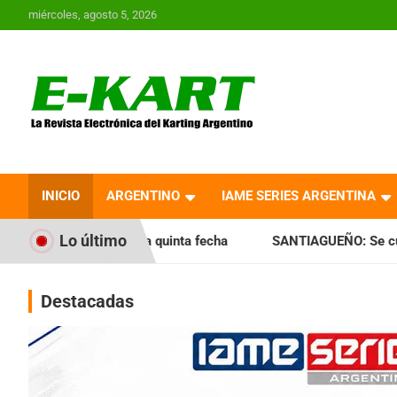
Saltar
miércoles, agosto 5, 2026
al
contenido
E-Kart.com.ar | La
Revista Electrónica del
INICIO
ARGENTINO
IAME SERIES ARGENTINA
Karting en Argentina
Lo último
 quinta fecha
SANTIAGUEÑO: Se cumplió con la quinta fech
Destacadas