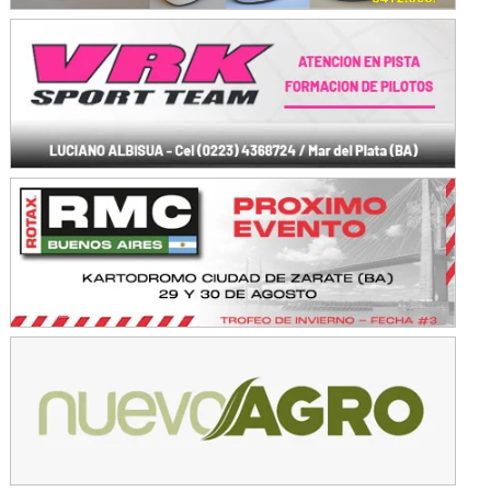
KDO - F6
Ciudad de Trenque Lauquen (Asfalto)
Trenque Lauquen (Buenos Aires)
ENTRERRIANO - F6 (POSTERGADA)
Parque de la Velocidad (Asfalto)
Villaguay (Entre Ríos)
VICTORIENSE - F7
El Cerro (Tierra)
Victoria (Entre Ríos)
PATAGONICO - F6
Moto Club Reginense (Tierra)
Gral. E. Godoy (Río Negro)
CSK - F7
Juventud Unida (Tierra)
Humboldt (Santa Fe)
NORESTE SANTAFESINO - F6
Ciudad de Avellaneda (Asfalto)