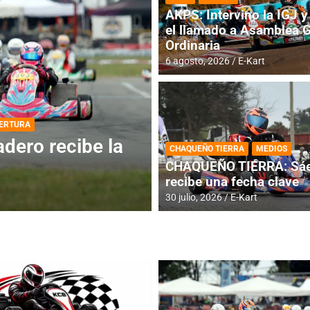
AKPS: Intervino la IGJ y 
el llamado a Asamblea 
Ordinaria
6 agosto, 2026
E-Kart
DESTACADA
INFORME CENTRAL
ios para la
RMC BUENOS AIR
CHAQUEÑO TIERRA
MEDIOS
histórica en Bar
CHAQUEÑO TIERRA: Sáe
recibe una fecha clave
4 agosto, 2026
E-Kart
30 julio, 2026
E-Kart