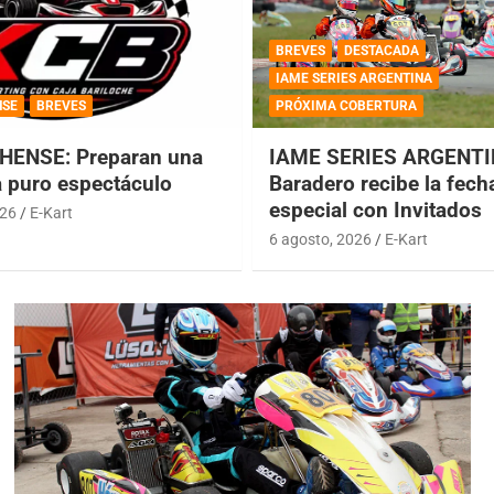
BREVES
DESTACADA
IAME SERIES ARGENTINA
NSE
BREVES
PRÓXIMA COBERTURA
HENSE: Preparan una
IAME SERIES ARGENTI
a puro espectáculo
Baradero recibe la fech
especial con Invitados
026
E-Kart
6 agosto, 2026
E-Kart