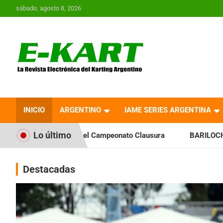
Saltar
sábado, agosto 8, 2026
al
contenido
E-Kart.com.ar | La
Revista Electrónica del
INICIO
ARGENTINO
IAME SERIES ARGENTINA
Karting en Argentina
Lo último
 el Campeonato Clausura
BARILOCHENSE: Preparan una jorn
Destacadas