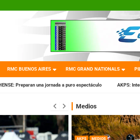
RMC BUENOS AIRES
RMC GRAND NATIONALS
PI
ada a puro espectáculo
AKPS: Intervino la IGJ y oficializó 
Medios
AKPS
MEDIOS