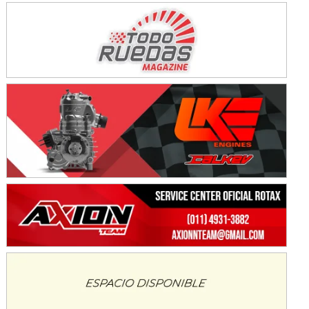
Avellaneda (Santa Fe)
SUR SANTAFESINO - F4
José Samuel Sánchez (Tierra)
Rufino (Santa Fe)
TUCUMANO - F5
Juan Navarro (Asfalto)
El Timbó (Tucumán)