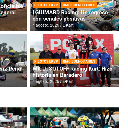
oficializó
PILOTOS EKVP
RMC BUENOS AIRES
General
LGUIMARD Racing: Un regreso
con señales positivas
4 agosto, 2026
E-Kart
RMC BUENOS AIRES
BR
ES: Cerró una jornada
I
PILOTOS EKVP
RMC BUENOS AIRES
adero
f
nz Peña
WK LÜSQTOFF Racing Kart: Hizo
historia en Baradero
6 a
4 agosto, 2026
E-Kart