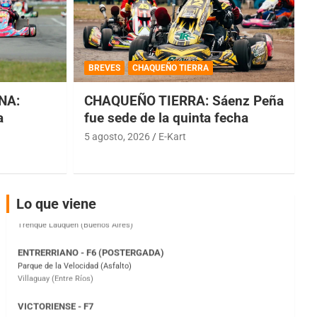
COBERTURA ESPECIAL DE E-KART.COM.AR
08/09-AGO
BREVES
CHAQUEÑO TIERRA
IAME SERIES ARGENTINA 6
Ramiro Tot (Asfalto)
NA:
CHAQUEÑO TIERRA: Sáenz Peña
Baradero (Buenos Aires)
a
fue sede de la quinta fecha
KDO - F6
5 agosto, 2026
E-Kart
Ciudad de Trenque Lauquen (Asfalto)
Trenque Lauquen (Buenos Aires)
ENTRERRIANO - F6 (POSTERGADA)
Lo que viene
Parque de la Velocidad (Asfalto)
Villaguay (Entre Ríos)
VICTORIENSE - F7
El Cerro (Tierra)
Victoria (Entre Ríos)
PATAGONICO - F6
Moto Club Reginense (Tierra)