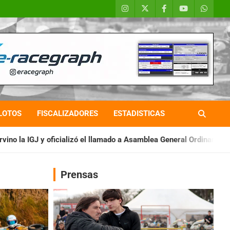
LOTOS
FISCALIZADORES
ESTADISTICAS
el llamado a Asamblea General Ordinaria
IAME SERIES ARGENTI
Prensas