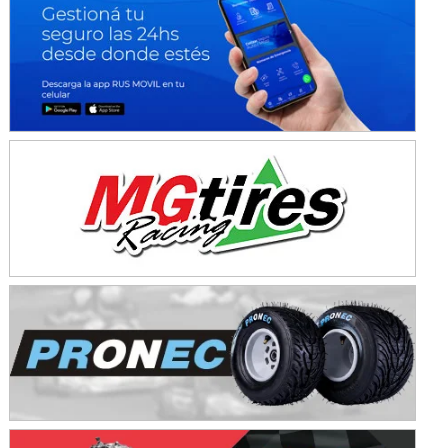
Avellaneda (Santa Fe)
SUR SANTAFESINO - F4
José Samuel Sánchez (Tierra)
Rufino (Santa Fe)
TUCUMANO - F5
Juan Navarro (Asfalto)
El Timbó (Tucumán)