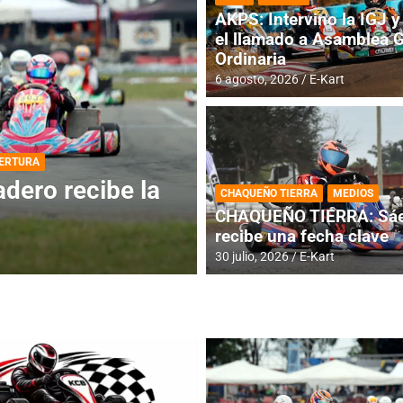
AKPS: Intervino la IGJ y 
el llamado a Asamblea 
Ordinaria
6 agosto, 2026
E-Kart
DESTACADA
INFORME CENTRAL
ios para la
RMC BUENOS AIR
CHAQUEÑO TIERRA
MEDIOS
histórica en Bar
CHAQUEÑO TIERRA: Sáe
recibe una fecha clave
4 agosto, 2026
E-Kart
30 julio, 2026
E-Kart