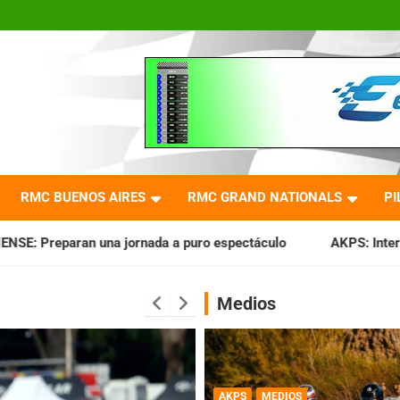
RMC BUENOS AIRES
RMC GRAND NATIONALS
PI
ada a puro espectáculo
AKPS: Intervino la IGJ y oficializó
Medios
AKPS
MEDIOS