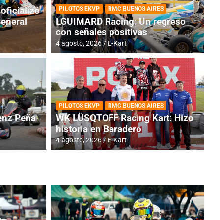
oficializó
PILOTOS EKVP
RMC BUENOS AIRES
General
LGUIMARD Racing: Un regreso
con señales positivas
4 agosto, 2026
E-Kart
RMC BUENOS AIRES
BR
ES: Cerró una jornada
I
PILOTOS EKVP
RMC BUENOS AIRES
adero
f
nz Peña
WK LÜSQTOFF Racing Kart: Hizo
historia en Baradero
6 a
4 agosto, 2026
E-Kart