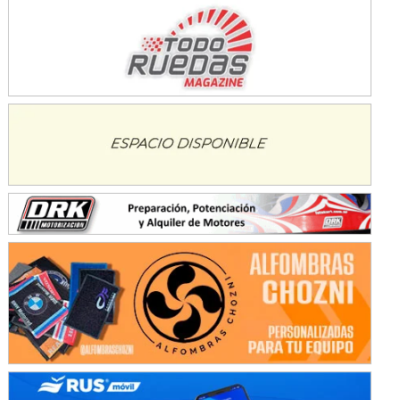
KDO - F6
Ciudad de Trenque Lauquen (Asfalto)
Trenque Lauquen (Buenos Aires)
ENTRERRIANO - F6 (POSTERGADA)
Parque de la Velocidad (Asfalto)
Villaguay (Entre Ríos)
VICTORIENSE - F7
El Cerro (Tierra)
Victoria (Entre Ríos)
PATAGONICO - F6
Moto Club Reginense (Tierra)
Gral. E. Godoy (Río Negro)
CSK - F7
Juventud Unida (Tierra)
Humboldt (Santa Fe)
NORESTE SANTAFESINO - F6
Ciudad de Avellaneda (Asfalto)