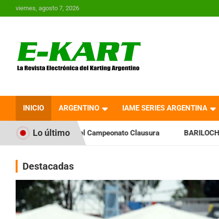
Saltar
viernes, agosto 7, 2026
al
contenido
E-Kart.com.ar | La
Revista Electrónica del
INICIO
ARGENTINO
IAME SERIES ARGENTINA
Karting en Argentina
Lo último
 el Campeonato Clausura
BARILOCHENSE: Preparan una jorn
Destacadas