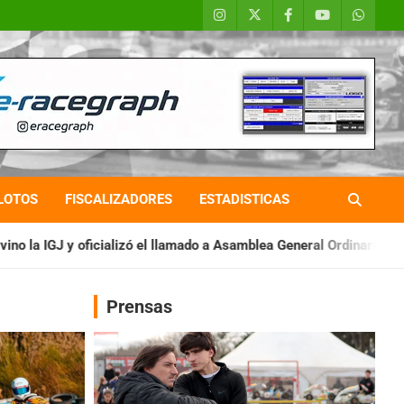
LOTOS
FISCALIZADORES
ESTADISTICAS
 el llamado a Asamblea General Ordinaria
IAME SERIES ARGENTI
Prensas