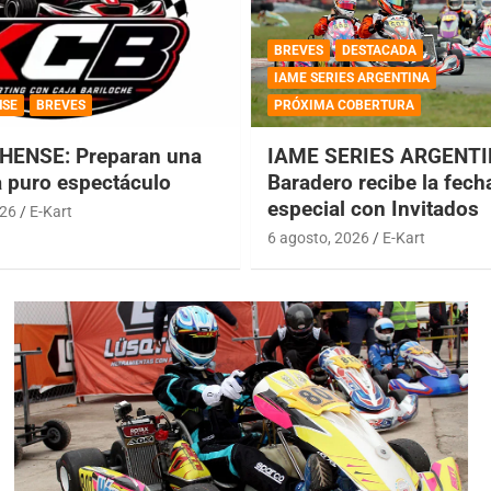
BREVES
DESTACADA
IAME SERIES ARGENTINA
NSE
BREVES
PRÓXIMA COBERTURA
HENSE: Preparan una
IAME SERIES ARGENTI
a puro espectáculo
Baradero recibe la fech
especial con Invitados
026
E-Kart
6 agosto, 2026
E-Kart