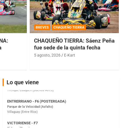
COBERTURA ESPECIAL DE E-KART.COM.AR
08/09-AGO
BREVES
CHAQUEÑO TIERRA
IAME SERIES ARGENTINA 6
Ramiro Tot (Asfalto)
NA:
CHAQUEÑO TIERRA: Sáenz Peña
Baradero (Buenos Aires)
a
fue sede de la quinta fecha
KDO - F6
5 agosto, 2026
E-Kart
Ciudad de Trenque Lauquen (Asfalto)
Trenque Lauquen (Buenos Aires)
ENTRERRIANO - F6 (POSTERGADA)
Lo que viene
Parque de la Velocidad (Asfalto)
Villaguay (Entre Ríos)
VICTORIENSE - F7
El Cerro (Tierra)
Victoria (Entre Ríos)
PATAGONICO - F6
Moto Club Reginense (Tierra)