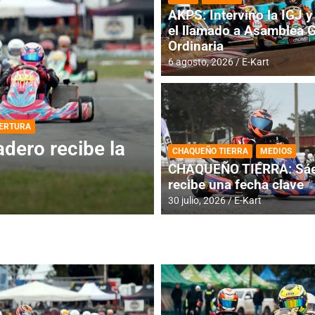
AKPS: Intervino la IGJ y 
el llamado a Asamblea 
Ordinaria
6 agosto, 2026
E-Kart
DESTACADA
INFORME CENTRAL
ios para la
RMC BUENOS AIR
CHAQUEÑO TIERRA
MEDIOS
histórica en Bar
CHAQUEÑO TIERRA: Sáe
recibe una fecha clave
4 agosto, 2026
E-Kart
30 julio, 2026
E-Kart