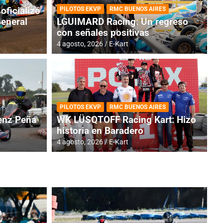
oficializó
PILOTOS EKVP
RMC BUENOS AIRES
General
LGUIMARD Racing: Un regreso
con señales positivas
4 agosto, 2026
E-Kart
RMC BUENOS AIRES
BR
ES: Cerró una jornada
I
PILOTOS EKVP
RMC BUENOS AIRES
adero
f
nz Peña
WK LÜSQTOFF Racing Kart: Hizo
historia en Baradero
6 a
4 agosto, 2026
E-Kart