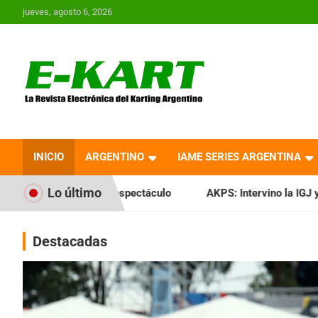
Saltar
jueves, agosto 6, 2026
al
contenido
E-Kart.com.ar | La
Revista Electrónica del
INICIO
ARGENTINO
IAME SERIES ARGENTINA
Karting en Argentina
Lo último
spectáculo
AKPS: Intervino la IGJ y oficializó el llamado a
Destacadas