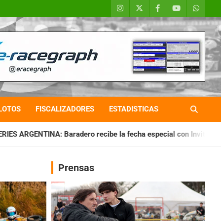
LOTOS
FISCALIZADORES
ESTADISTICAS
o recibe la fecha especial con Invitados
CHAQUEÑO TIERRA:
Prensas