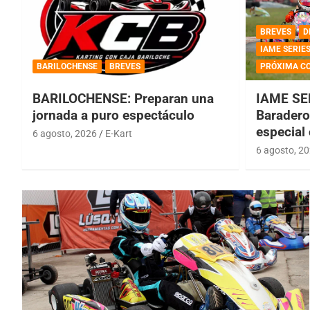
BREVES
D
IAME SERIE
BARILOCHENSE
BREVES
PRÓXIMA C
BARILOCHENSE: Preparan una
IAME SE
jornada a puro espectáculo
Baradero 
especial
6 agosto, 2026
E-Kart
6 agosto, 2