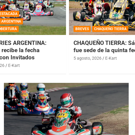
ESTACADA
S ARGENTINA
OBERTURA
BREVES
CHAQUEÑO TIERRA
RIES ARGENTINA:
CHAQUEÑO TIERRA: Sá
recibe la fecha
fue sede de la quinta f
 con Invitados
5 agosto, 2026
E-Kart
026
E-Kart