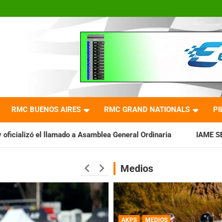
RMC BUENOS AIRES
RMC GRAND NATIONALS
PI
 Asamblea General Ordinaria
IAME SERIES ARGENTINA: Barader
Medios
AKPS
MEDIOS