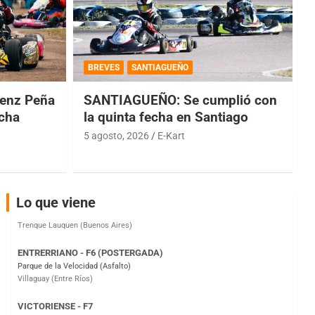
COBERTURA ESPECIAL DE E-KART.COM.AR
08/09-AGO
BREVES
SANTIAGUEÑO
IAME SERIES ARGENTINA 6
Ramiro Tot (Asfalto)
enz Peña
SANTIAGUEÑO: Se cumplió con
Baradero (Buenos Aires)
echa
la quinta fecha en Santiago
5 agosto, 2026
E-Kart
KDO - F6
Ciudad de Trenque Lauquen (Asfalto)
Trenque Lauquen (Buenos Aires)
ENTRERRIANO - F6 (POSTERGADA)
Lo que viene
Parque de la Velocidad (Asfalto)
Villaguay (Entre Ríos)
VICTORIENSE - F7
El Cerro (Tierra)
Victoria (Entre Ríos)
PATAGONICO - F6
Moto Club Reginense (Tierra)