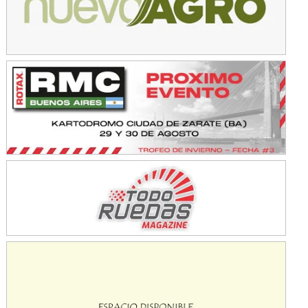
KDO - F6
Ciudad de Trenque Lauquen (Asfalto)
Trenque Lauquen (Buenos Aires)
ENTRERRIANO - F6 (POSTERGADA)
Parque de la Velocidad (Asfalto)
Villaguay (Entre Ríos)
VICTORIENSE - F7
El Cerro (Tierra)
Victoria (Entre Ríos)
PATAGONICO - F6
Moto Club Reginense (Tierra)
Gral. E. Godoy (Río Negro)
CSK - F7
Juventud Unida (Tierra)
Humboldt (Santa Fe)
NORESTE SANTAFESINO - F6
Ciudad de Avellaneda (Asfalto)