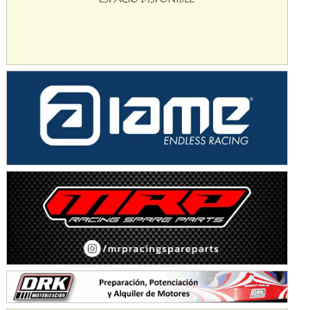
Avellaneda (Santa Fe)
SUR SANTAFESINO - F4
José Samuel Sánchez (Tierra)
Rufino (Santa Fe)
TUCUMANO - F5
Juan Navarro (Asfalto)
El Timbó (Tucumán)