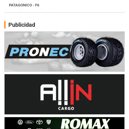
Juventud Unida (Tierra)
Humboldt (Santa Fe)
NORESTE SANTAFESINO - F6
Publicidad
Ciudad de Avellaneda (Asfalto)
Avellaneda (Santa Fe)
SUR SANTAFESINO - F4
José Samuel Sánchez (Tierra)
Rufino (Santa Fe)
TUCUMANO - F5
Juan Navarro (Asfalto)
El Timbó (Tucumán)
COBERTURA ESPECIAL DE E-KART.COM.AR
08/09-AGO
IAME SERIES ARGENTINA 6
Ramiro Tot (Asfalto)
Baradero (Buenos Aires)
KDO - F6