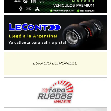
Ciudad de Trenque Lauquen (Asfalto)
Trenque Lauquen (Buenos Aires)
ENTRERRIANO - F6 (POSTERGADA)
Parque de la Velocidad (Asfalto)
Villaguay (Entre Ríos)
VICTORIENSE - F7
El Cerro (Tierra)
Victoria (Entre Ríos)
PATAGONICO - F6
Moto Club Reginense (Tierra)
Gral. E. Godoy (Río Negro)
CSK - F7
Juventud Unida (Tierra)
Humboldt (Santa Fe)
NORESTE SANTAFESINO - F6
Ciudad de Avellaneda (Asfalto)
Avellaneda (Santa Fe)
SUR SANTAFESINO - F4