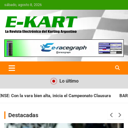
Saltar
sábado, agosto 8, 2026
al
contenido
E-Kart.com.ar | La Revista
Electrónica del Karting en
Argentina
Lo último
 el Campeonato Clausura
BARILOCHENSE: Preparan una jornada
Destacadas