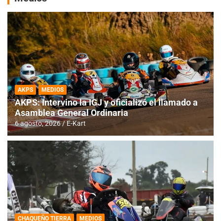
AKPS
MEDIOS
AKPS: Intervino la IGJ y oficializó el llamado a
Asamblea General Ordinaria
6 agosto, 2026
E-Kart
CHAQUEÑO TIERRA
MEDIOS