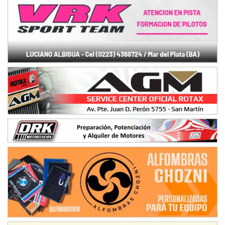
José Samuel Sánchez (Tierra)
Rufino (Santa Fe)
TUCUMANO - F5
Juan Navarro (Asfalto)
El Timbó (Tucumán)