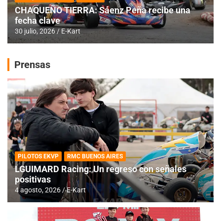
CHAQUEÑO TIERRA: Sáenz Peña recibe una
fecha clave
30 julio, 2026
E-Kart
Prensas
PILOTOS EKVP
RMC BUENOS AIRES
LGUIMARD Racing: Un regreso con señales
positivas
4 agosto, 2026
E-Kart