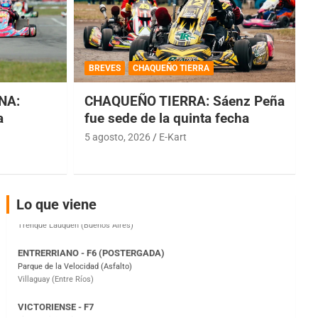
COBERTURA ESPECIAL DE E-KART.COM.AR
08/09-AGO
BREVES
CHAQUEÑO TIERRA
IAME SERIES ARGENTINA 6
Ramiro Tot (Asfalto)
NA:
CHAQUEÑO TIERRA: Sáenz Peña
Baradero (Buenos Aires)
a
fue sede de la quinta fecha
5 agosto, 2026
E-Kart
KDO - F6
Ciudad de Trenque Lauquen (Asfalto)
Trenque Lauquen (Buenos Aires)
ENTRERRIANO - F6 (POSTERGADA)
Lo que viene
Parque de la Velocidad (Asfalto)
Villaguay (Entre Ríos)
VICTORIENSE - F7
El Cerro (Tierra)
Victoria (Entre Ríos)
PATAGONICO - F6
Moto Club Reginense (Tierra)