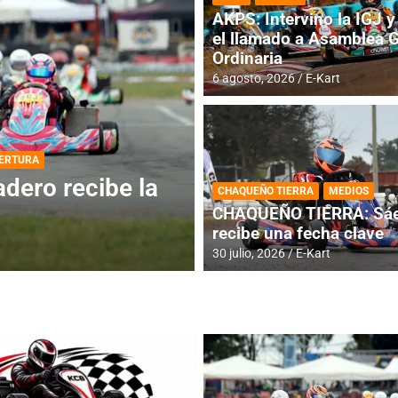
AKPS: Intervino la IGJ y 
el llamado a Asamblea 
Ordinaria
6 agosto, 2026
E-Kart
DESTACADA
INFORME CENTRAL
ios para la
RMC BUENOS AIR
CHAQUEÑO TIERRA
MEDIOS
histórica en Bar
CHAQUEÑO TIERRA: Sáe
recibe una fecha clave
4 agosto, 2026
E-Kart
30 julio, 2026
E-Kart