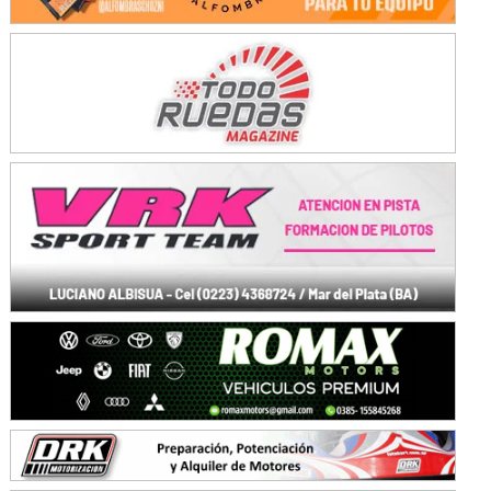
Avellaneda (Santa Fe)
SUR SANTAFESINO - F4
José Samuel Sánchez (Tierra)
Rufino (Santa Fe)
TUCUMANO - F5
Juan Navarro (Asfalto)
El Timbó (Tucumán)