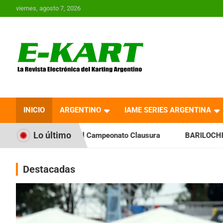
Saltar
viernes, agosto 7, 2026
al
contenido
E-Kart.com.ar | La
Revista Electrónica del
INICIO
ARGENTINO
IAME SERIES ARGENTINA
Karting en Argentina
Lo último
 el Campeonato Clausura
BARILOCHENSE: Preparan una jorna
Destacadas