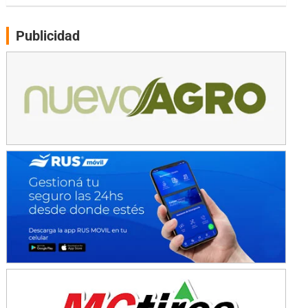
Gral. E. Godoy (Río Negro)
Publicidad
CSK - F7
Juventud Unida (Tierra)
Humboldt (Santa Fe)
NORESTE SANTAFESINO - F6
Ciudad de Avellaneda (Asfalto)
Avellaneda (Santa Fe)
SUR SANTAFESINO - F4
José Samuel Sánchez (Tierra)
Rufino (Santa Fe)
TUCUMANO - F5
Juan Navarro (Asfalto)
El Timbó (Tucumán)
COBERTURA ESPECIAL DE E-KART.COM.AR
08/09-AGO
IAME SERIES ARGENTINA 6
Ramiro Tot (Asfalto)
Baradero (Buenos Aires)