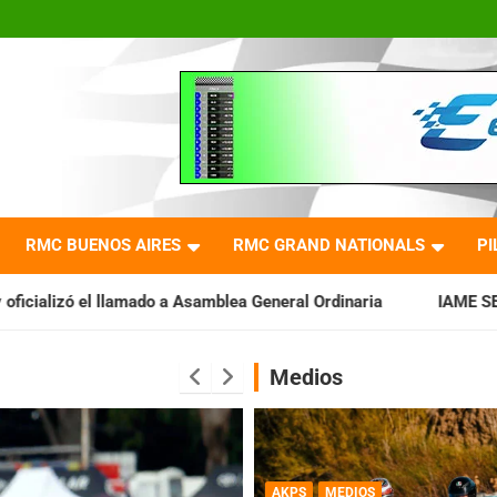
RMC BUENOS AIRES
RMC GRAND NATIONALS
PI
Asamblea General Ordinaria
IAME SERIES ARGENTINA: Baradero
Medios
AKPS
MEDIOS