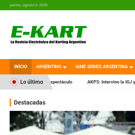
Saltar
jueves, agosto 6, 2026
al
contenido
E-Kart.com.ar | La
Revista Electrónica del
INICIO
ARGENTINO
IAME SERIES ARGENTINA
Karting en Argentina
Lo último
spectáculo
AKPS: Intervino la IGJ y oficializó el llamado a 
Destacadas