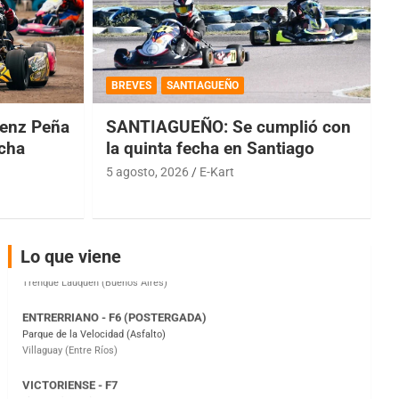
COBERTURA ESPECIAL DE E-KART.COM.AR
08/09-AGO
BREVES
SANTIAGUEÑO
IAME SERIES ARGENTINA 6
Ramiro Tot (Asfalto)
enz Peña
SANTIAGUEÑO: Se cumplió con
Baradero (Buenos Aires)
echa
la quinta fecha en Santiago
KDO - F6
5 agosto, 2026
E-Kart
Ciudad de Trenque Lauquen (Asfalto)
Trenque Lauquen (Buenos Aires)
ENTRERRIANO - F6 (POSTERGADA)
Lo que viene
Parque de la Velocidad (Asfalto)
Villaguay (Entre Ríos)
VICTORIENSE - F7
El Cerro (Tierra)
Victoria (Entre Ríos)
PATAGONICO - F6
Moto Club Reginense (Tierra)