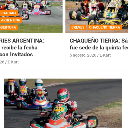
ESTACADA
S ARGENTINA
OBERTURA
BREVES
CHAQUEÑO TIERRA
RIES ARGENTINA:
CHAQUEÑO TIERRA: Sá
recibe la fecha
fue sede de la quinta f
 con Invitados
5 agosto, 2026
E-Kart
026
E-Kart