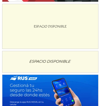
KDO - F6
Ciudad de Trenque Lauquen (Asfalto)
Trenque Lauquen (Buenos Aires)
ENTRERRIANO - F6 (POSTERGADA)
Parque de la Velocidad (Asfalto)
Villaguay (Entre Ríos)
VICTORIENSE - F7
El Cerro (Tierra)
Victoria (Entre Ríos)
PATAGONICO - F6
Moto Club Reginense (Tierra)
Gral. E. Godoy (Río Negro)
CSK - F7
Juventud Unida (Tierra)
Humboldt (Santa Fe)
NORESTE SANTAFESINO - F6
Ciudad de Avellaneda (Asfalto)
Avellaneda (Santa Fe)