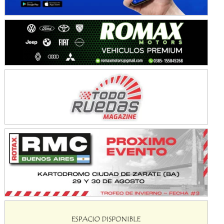
SUR SANTAFESINO - F4
José Samuel Sánchez (Tierra)
Rufino (Santa Fe)
TUCUMANO - F5
Juan Navarro (Asfalto)
El Timbó (Tucumán)