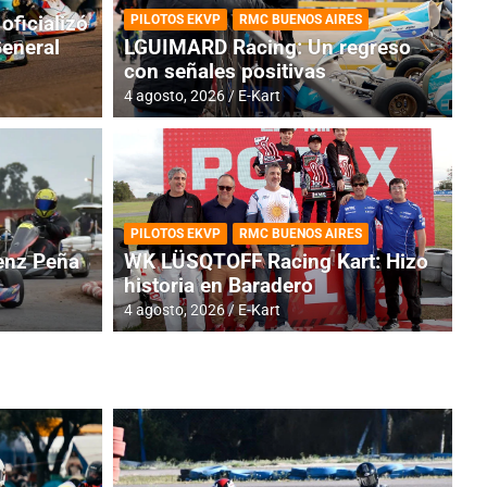
oficializó
PILOTOS EKVP
RMC BUENOS AIRES
General
LGUIMARD Racing: Un regreso
con señales positivas
4 agosto, 2026
E-Kart
RMC BUENOS AIRES
BR
ES: Cerró una jornada
I
PILOTOS EKVP
RMC BUENOS AIRES
adero
f
nz Peña
WK LÜSQTOFF Racing Kart: Hizo
historia en Baradero
6 a
4 agosto, 2026
E-Kart