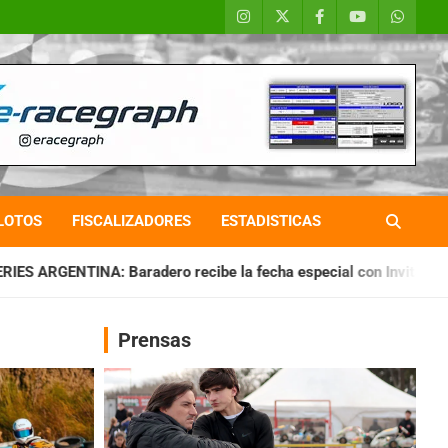
LOTOS
FISCALIZADORES
ESTADISTICAS
 recibe la fecha especial con Invitados
CHAQUEÑO TIERRA:
Prensas