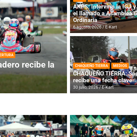
AKPS: Intervino la IGJ y 
el llamado a Asamblea 
Ordinaria
6 agosto, 2026
E-Kart
DESTACADA
INFORME CENTRAL
ios para la
RMC BUENOS AIR
CHAQUEÑO TIERRA
MEDIOS
histórica en Bar
CHAQUEÑO TIERRA: Sáe
recibe una fecha clave
4 agosto, 2026
E-Kart
30 julio, 2026
E-Kart