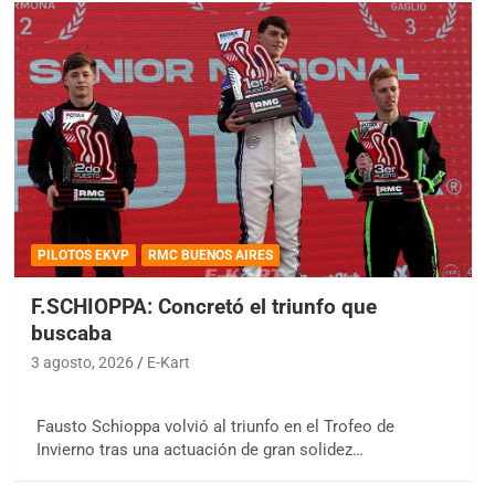
PILOTOS EKVP
RMC BUENOS AIRES
F.SCHIOPPA: Concretó el triunfo que
buscaba
3 agosto, 2026
E-Kart
Fausto Schioppa volvió al triunfo en el Trofeo de
Invierno tras una actuación de gran solidez…