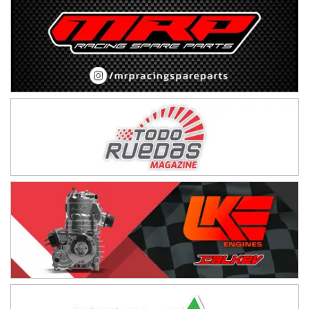
José Samuel Sánchez (Tierra)
Rufino (Santa Fe)
TUCUMANO - F5
Juan Navarro (Asfalto)
El Timbó (Tucumán)