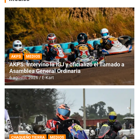
AKPS
MEDIOS
AKPS: Intervino la IGJ y oficializó el llamado a
Asamblea General Ordinaria
6 agosto, 2026
E-Kart
CHAQUEÑO TIERRA
MEDIOS