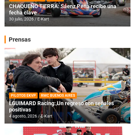
CHAQUEÑO TIERRA: Sáenz Peña recibe una
fecha clave
30 julio, 2026
E-Kart
Prensas
PILOTOS EKVP
RMC BUENOS AIRES
LGUIMARD Racing: Un regreso con señales
positivas
4 agosto, 2026
E-Kart