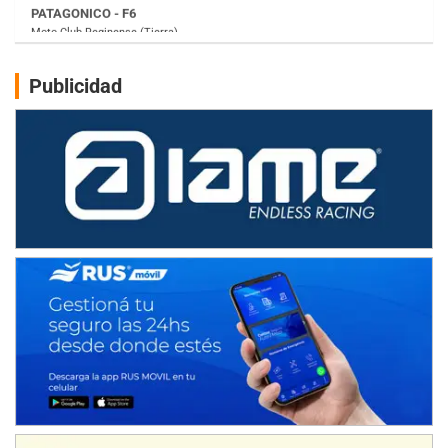
Juventud Unida (Tierra)
Humboldt (Santa Fe)
NORESTE SANTAFESINO - F6
Publicidad
Ciudad de Avellaneda (Asfalto)
Avellaneda (Santa Fe)
SUR SANTAFESINO - F4
José Samuel Sánchez (Tierra)
Rufino (Santa Fe)
TUCUMANO - F5
Juan Navarro (Asfalto)
El Timbó (Tucumán)
COBERTURA ESPECIAL DE E-KART.COM.AR
08/09-AGO
IAME SERIES ARGENTINA 6
Ramiro Tot (Asfalto)
Baradero (Buenos Aires)
KDO - F6
Ciudad de Trenque Lauquen (Asfalto)