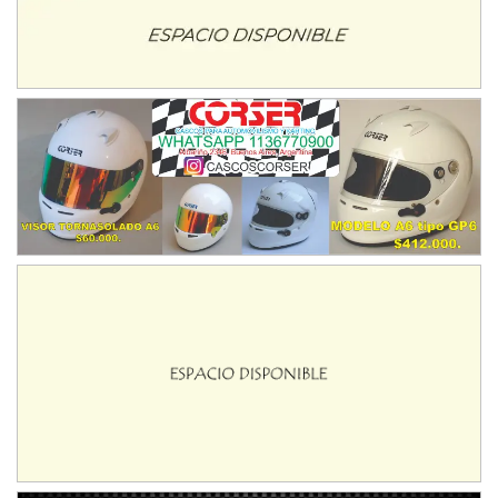
Trenque Lauquen (Buenos Aires)
ENTRERRIANO - F6 (POSTERGADA)
Parque de la Velocidad (Asfalto)
Villaguay (Entre Ríos)
VICTORIENSE - F7
El Cerro (Tierra)
Victoria (Entre Ríos)
PATAGONICO - F6
Moto Club Reginense (Tierra)
Gral. E. Godoy (Río Negro)
CSK - F7
Juventud Unida (Tierra)
Humboldt (Santa Fe)
NORESTE SANTAFESINO - F6
Ciudad de Avellaneda (Asfalto)
Avellaneda (Santa Fe)
SUR SANTAFESINO - F4