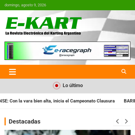
Saltar
domingo, agosto 9, 2026
al
contenido
E-Kart.com.ar | La Revista
Electrónica del Karting en
Argentina
Lo último
 el Campeonato Clausura
BARILOCHENSE: Preparan una jornada 
Destacadas