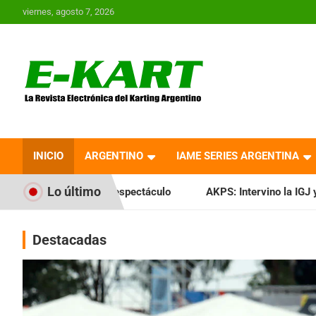
Saltar
viernes, agosto 7, 2026
al
contenido
E-Kart.com.ar | La
Revista Electrónica del
INICIO
ARGENTINO
IAME SERIES ARGENTINA
Karting en Argentina
Lo último
espectáculo
AKPS: Intervino la IGJ y oficializó el llamado a
Destacadas