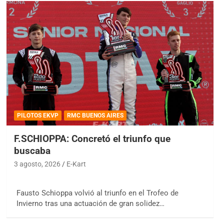
PILOTOS EKVP
RMC BUENOS AIRES
F.SCHIOPPA: Concretó el triunfo que
buscaba
3 agosto, 2026
E-Kart
Fausto Schioppa volvió al triunfo en el Trofeo de
Invierno tras una actuación de gran solidez…