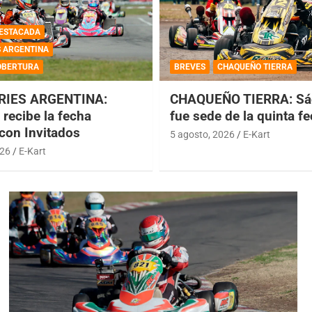
ESTACADA
S ARGENTINA
OBERTURA
BREVES
CHAQUEÑO TIERRA
RIES ARGENTINA:
CHAQUEÑO TIERRA: Sá
recibe la fecha
fue sede de la quinta f
 con Invitados
5 agosto, 2026
E-Kart
026
E-Kart