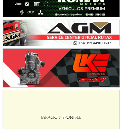
Avellaneda (Santa Fe)
SUR SANTAFESINO - F4
José Samuel Sánchez (Tierra)
Rufino (Santa Fe)
TUCUMANO - F5
Juan Navarro (Asfalto)
El Timbó (Tucumán)