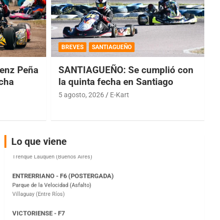
COBERTURA ESPECIAL DE E-KART.COM.AR
08/09-AGO
BREVES
SANTIAGUEÑO
IAME SERIES ARGENTINA 6
Ramiro Tot (Asfalto)
enz Peña
SANTIAGUEÑO: Se cumplió con
Baradero (Buenos Aires)
echa
la quinta fecha en Santiago
5 agosto, 2026
E-Kart
KDO - F6
Ciudad de Trenque Lauquen (Asfalto)
Trenque Lauquen (Buenos Aires)
ENTRERRIANO - F6 (POSTERGADA)
Lo que viene
Parque de la Velocidad (Asfalto)
Villaguay (Entre Ríos)
VICTORIENSE - F7
El Cerro (Tierra)
Victoria (Entre Ríos)
PATAGONICO - F6
Moto Club Reginense (Tierra)