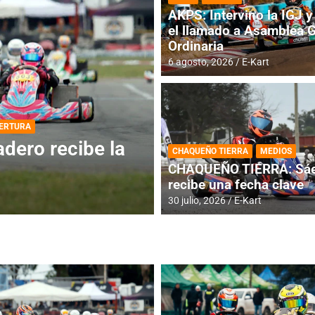
AKPS: Intervino la IGJ y 
el llamado a Asamblea 
Ordinaria
6 agosto, 2026
E-Kart
DESTACADA
INFORME CENTRAL
ios para la
RMC BUENOS AIR
CHAQUEÑO TIERRA
MEDIOS
histórica en Bar
CHAQUEÑO TIERRA: Sáe
recibe una fecha clave
4 agosto, 2026
E-Kart
30 julio, 2026
E-Kart