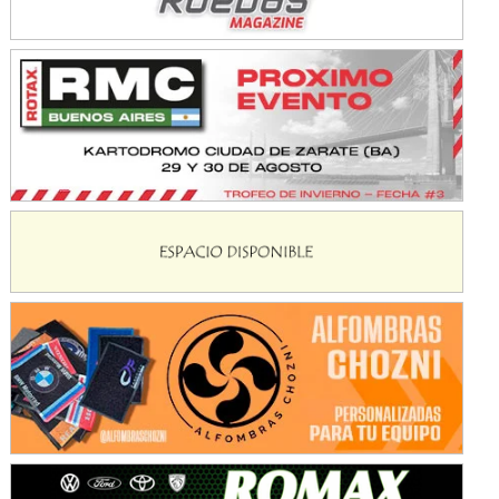
KDO - F6
Ciudad de Trenque Lauquen (Asfalto)
Trenque Lauquen (Buenos Aires)
ENTRERRIANO - F6 (POSTERGADA)
Parque de la Velocidad (Asfalto)
Villaguay (Entre Ríos)
VICTORIENSE - F7
El Cerro (Tierra)
Victoria (Entre Ríos)
PATAGONICO - F6
Moto Club Reginense (Tierra)
Gral. E. Godoy (Río Negro)
CSK - F7
Juventud Unida (Tierra)
Humboldt (Santa Fe)
NORESTE SANTAFESINO - F6
Ciudad de Avellaneda (Asfalto)