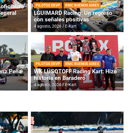
oficializó
PILOTOS EKVP
RMC BUENOS AIRES
General
LGUIMARD Racing: Un regreso
con señales positivas
4 agosto, 2026
E-Kart
RMC BUENOS AIRES
BR
ES: Cerró una jornada
I
PILOTOS EKVP
RMC BUENOS AIRES
adero
f
nz Peña
WK LÜSQTOFF Racing Kart: Hizo
historia en Baradero
6 a
4 agosto, 2026
E-Kart