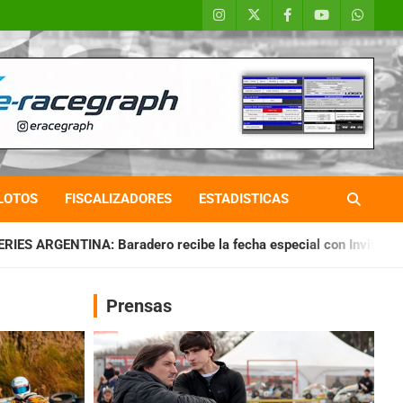
LOTOS
FISCALIZADORES
ESTADISTICAS
o recibe la fecha especial con Invitados
CHAQUEÑO TIERRA
Prensas