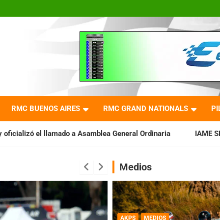
RMC BUENOS AIRES
RMC GRAND NATIONALS
PI
 Asamblea General Ordinaria
IAME SERIES ARGENTINA: Barader
Medios
AKPS
MEDIOS