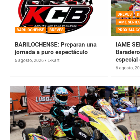
BREVES
D
IAME SERIE
BARILOCHENSE
BREVES
PRÓXIMA C
BARILOCHENSE: Preparan una
IAME SE
jornada a puro espectáculo
Baradero 
especial
6 agosto, 2026
E-Kart
6 agosto, 2