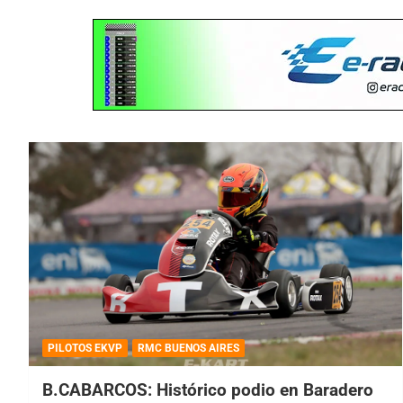
PILOTOS EKVP
RMC BUENOS AIRES
B.CABARCOS: Histórico podio en Baradero