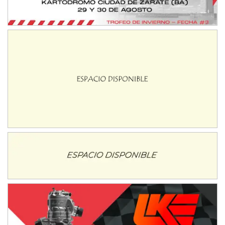
José Samuel Sánchez (Tierra)
Rufino (Santa Fe)
TUCUMANO - F5
Juan Navarro (Asfalto)
El Timbó (Tucumán)