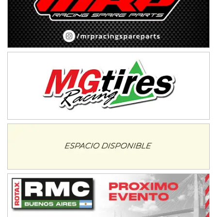
Trenque Lauquen (Buenos Aires)
ENTRERRIANO - F6 (POSTERGADA)
Parque de la Velocidad (Asfalto)
Villaguay (Entre Ríos)
VICTORIENSE - F7
El Cerro (Tierra)
Victoria (Entre Ríos)
PATAGONICO - F6
Moto Club Reginense (Tierra)
Gral. E. Godoy (Río Negro)
CSK - F7
Juventud Unida (Tierra)
Humboldt (Santa Fe)
NORESTE SANTAFESINO - F6
Ciudad de Avellaneda (Asfalto)
Avellaneda (Santa Fe)
SUR SANTAFESINO - F4