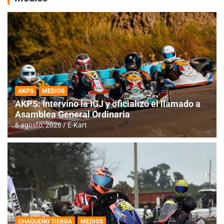
AKPS
MEDIOS
AKPS: Intervino la IGJ y oficializó el llamado a
Asamblea General Ordinaria
6 agosto, 2026
E-Kart
CHAQUEÑO TIERRA
MEDIOS