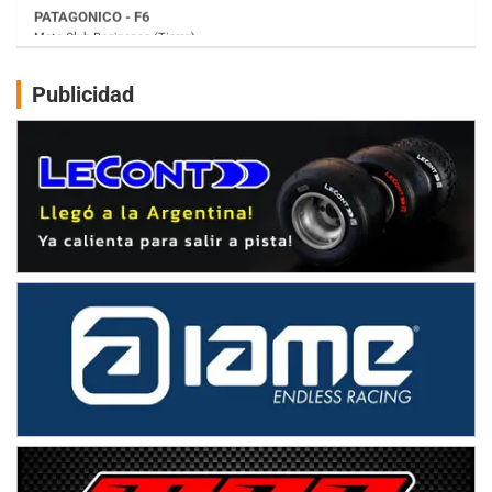
Juventud Unida (Tierra)
Humboldt (Santa Fe)
NORESTE SANTAFESINO - F6
Publicidad
Ciudad de Avellaneda (Asfalto)
Avellaneda (Santa Fe)
SUR SANTAFESINO - F4
José Samuel Sánchez (Tierra)
Rufino (Santa Fe)
TUCUMANO - F5
Juan Navarro (Asfalto)
El Timbó (Tucumán)
COBERTURA ESPECIAL DE E-KART.COM.AR
08/09-AGO
IAME SERIES ARGENTINA 6
Ramiro Tot (Asfalto)
Baradero (Buenos Aires)
KDO - F6
Ciudad de Trenque Lauquen (Asfalto)