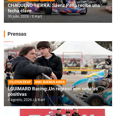
CHAQUEÑO TIERRA: Sáenz Peña recibe una
fecha clave
30 julio, 2026
E-Kart
Prensas
PILOTOS EKVP
RMC BUENOS AIRES
LGUIMARD Racing: Un regreso con señales
positivas
4 agosto, 2026
E-Kart