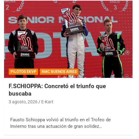
PILOTOS EKVP
RMC BUENOS AIRES
F.SCHIOPPA: Concretó el triunfo que
buscaba
3 agosto, 2026
E-Kart
Fausto Schioppa volvió al triunfo en el Trofeo de
Invierno tras una actuación de gran solidez…