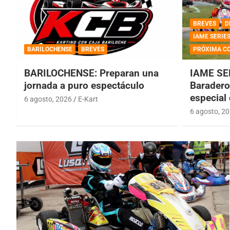
BREVES
D
IAME SERIE
BARILOCHENSE
BREVES
PRÓXIMA C
BARILOCHENSE: Preparan una
IAME SE
jornada a puro espectáculo
Baradero 
especial
6 agosto, 2026
E-Kart
6 agosto, 2