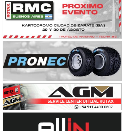
Avellaneda (Santa Fe)
SUR SANTAFESINO - F4
José Samuel Sánchez (Tierra)
Rufino (Santa Fe)
TUCUMANO - F5
Juan Navarro (Asfalto)
El Timbó (Tucumán)