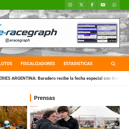
LOTOS
FISCALIZADORES
ESTADISTICAS
o recibe la fecha especial con Invitados
CHAQUEÑO TIERRA
Prensas