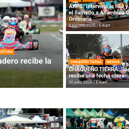
AKPS: Intervino la IGJ y 
el llamado a Asamblea 
Ordinaria
6 agosto, 2026
E-Kart
DESTACADA
INFORME CENTRAL
ios para la
RMC BUENOS AIR
CHAQUEÑO TIERRA
MEDIOS
histórica en Bar
CHAQUEÑO TIERRA: Sáe
recibe una fecha clave
4 agosto, 2026
E-Kart
30 julio, 2026
E-Kart