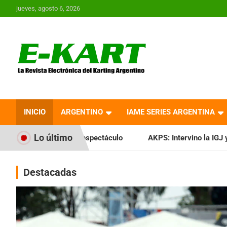
Saltar
jueves, agosto 6, 2026
al
contenido
E-Kart.com.ar | La
Revista Electrónica del
INICIO
ARGENTINO
IAME SERIES ARGENTINA
Karting en Argentina
Lo último
espectáculo
AKPS: Intervino la IGJ y oficializó el llamado 
Destacadas