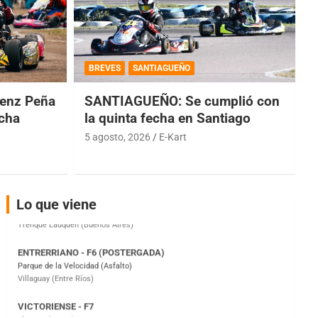
COBERTURA ESPECIAL DE E-KART.COM.AR
08/09-AGO
BREVES
SANTIAGUEÑO
IAME SERIES ARGENTINA 6
Ramiro Tot (Asfalto)
enz Peña
SANTIAGUEÑO: Se cumplió con
Baradero (Buenos Aires)
echa
la quinta fecha en Santiago
KDO - F6
5 agosto, 2026
E-Kart
Ciudad de Trenque Lauquen (Asfalto)
Trenque Lauquen (Buenos Aires)
ENTRERRIANO - F6 (POSTERGADA)
Lo que viene
Parque de la Velocidad (Asfalto)
Villaguay (Entre Ríos)
VICTORIENSE - F7
El Cerro (Tierra)
Victoria (Entre Ríos)
PATAGONICO - F6
Moto Club Reginense (Tierra)