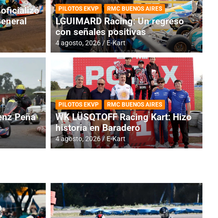
oficializó
PILOTOS EKVP
RMC BUENOS AIRES
General
LGUIMARD Racing: Un regreso
con señales positivas
4 agosto, 2026
E-Kart
RMC BUENOS AIRES
BR
ES: Cerró una jornada
I
PILOTOS EKVP
RMC BUENOS AIRES
adero
f
nz Peña
WK LÜSQTOFF Racing Kart: Hizo
historia en Baradero
6 a
4 agosto, 2026
E-Kart