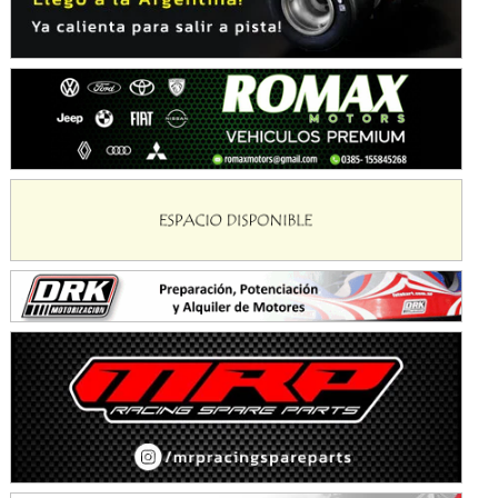
KDO - F6
Ciudad de Trenque Lauquen (Asfalto)
Trenque Lauquen (Buenos Aires)
ENTRERRIANO - F6 (POSTERGADA)
Parque de la Velocidad (Asfalto)
Villaguay (Entre Ríos)
VICTORIENSE - F7
El Cerro (Tierra)
Victoria (Entre Ríos)
PATAGONICO - F6
Moto Club Reginense (Tierra)
Gral. E. Godoy (Río Negro)
CSK - F7
Juventud Unida (Tierra)
Humboldt (Santa Fe)
NORESTE SANTAFESINO - F6
Ciudad de Avellaneda (Asfalto)