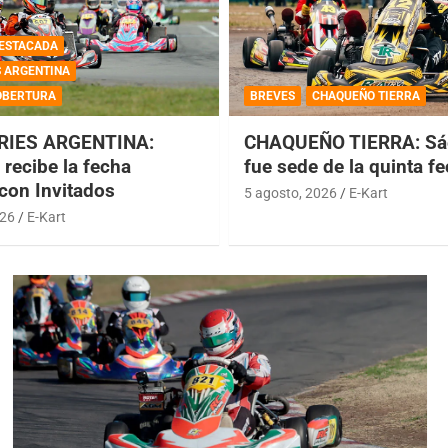
ESTACADA
S ARGENTINA
OBERTURA
BREVES
CHAQUEÑO TIERRA
RIES ARGENTINA:
CHAQUEÑO TIERRA: Sá
recibe la fecha
fue sede de la quinta f
 con Invitados
5 agosto, 2026
E-Kart
026
E-Kart