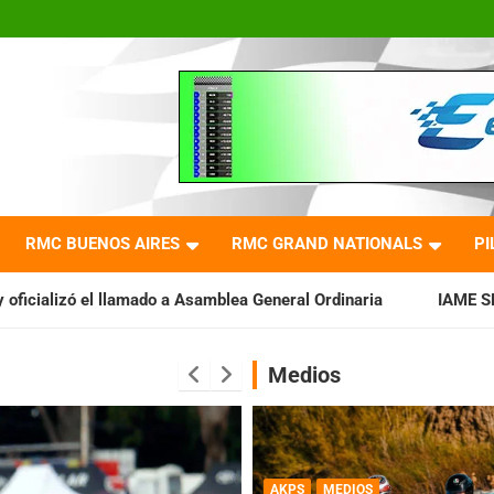
RMC BUENOS AIRES
RMC GRAND NATIONALS
PI
a Asamblea General Ordinaria
IAME SERIES ARGENTINA: Barader
Medios
AKPS
MEDIOS