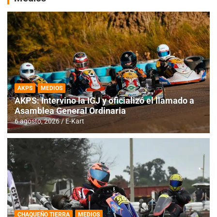
AKPS
MEDIOS
AKPS: Intervino la IGJ y oficializó el llamado a
Asamblea General Ordinaria
6 agosto, 2026
E-Kart
CHAQUEÑO TIERRA
MEDIOS