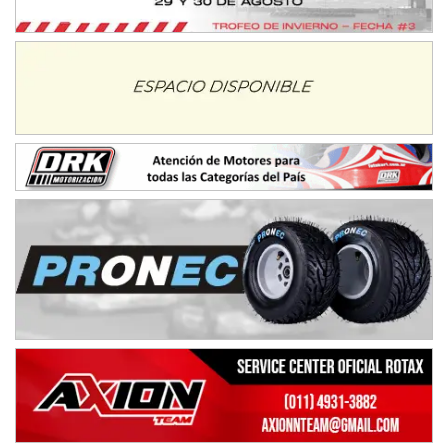
Trenque Lauquen (Buenos Aires)
ENTRERRIANO - F6 (POSTERGADA)
Parque de la Velocidad (Asfalto)
Villaguay (Entre Ríos)
VICTORIENSE - F7
El Cerro (Tierra)
Victoria (Entre Ríos)
PATAGONICO - F6
Moto Club Reginense (Tierra)
Gral. E. Godoy (Río Negro)
CSK - F7
Juventud Unida (Tierra)
Humboldt (Santa Fe)
NORESTE SANTAFESINO - F6
Ciudad de Avellaneda (Asfalto)
Avellaneda (Santa Fe)
SUR SANTAFESINO - F4
José Samuel Sánchez (Tierra)