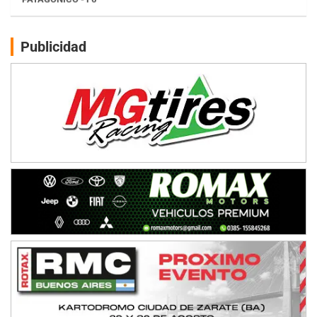
Juventud Unida (Tierra)
Humboldt (Santa Fe)
NORESTE SANTAFESINO - F6
Publicidad
Ciudad de Avellaneda (Asfalto)
Avellaneda (Santa Fe)
SUR SANTAFESINO - F4
José Samuel Sánchez (Tierra)
Rufino (Santa Fe)
TUCUMANO - F5
Juan Navarro (Asfalto)
El Timbó (Tucumán)
COBERTURA ESPECIAL DE E-KART.COM.AR
08/09-AGO
IAME SERIES ARGENTINA 6
Ramiro Tot (Asfalto)
Baradero (Buenos Aires)
KDO - F6
Ciudad de Trenque Lauquen (Asfalto)