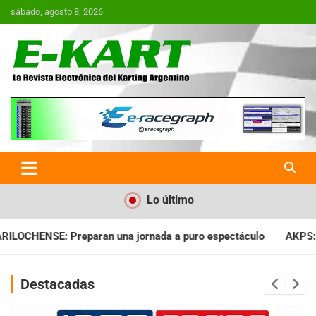
Saltar
sábado, agosto 8, 2026
al
contenido
E-Kart.com.ar | La Revista
Electrónica del Karting en
Argentina
Lo último
ada a puro espectáculo
AKPS: Intervino la IGJ y oficializó el
Destacadas