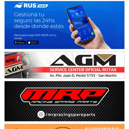
Rufino (Santa Fe)
TUCUMANO - F5
Juan Navarro (Asfalto)
El Timbó (Tucumán)