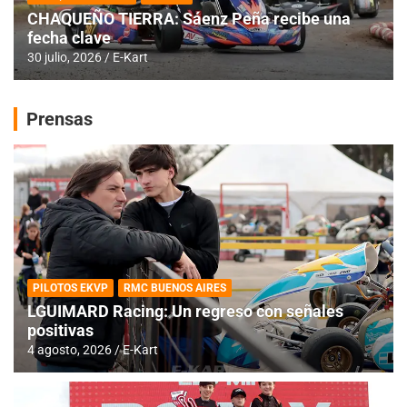
CHAQUEÑO TIERRA: Sáenz Peña recibe una
fecha clave
30 julio, 2026
E-Kart
Prensas
PILOTOS EKVP
RMC BUENOS AIRES
LGUIMARD Racing: Un regreso con señales
positivas
4 agosto, 2026
E-Kart