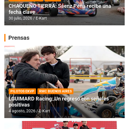
CHAQUEÑO TIERRA: Sáenz Peña recibe una
fecha clave
30 julio, 2026
E-Kart
Prensas
PILOTOS EKVP
RMC BUENOS AIRES
LGUIMARD Racing: Un regreso con señales
positivas
4 agosto, 2026
E-Kart