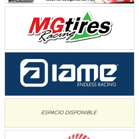
José Samuel Sánchez (Tierra)
Rufino (Santa Fe)
TUCUMANO - F5
Juan Navarro (Asfalto)
El Timbó (Tucumán)