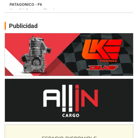
Juventud Unida (Tierra)
Humboldt (Santa Fe)
NORESTE SANTAFESINO - F6
Publicidad
Ciudad de Avellaneda (Asfalto)
Avellaneda (Santa Fe)
SUR SANTAFESINO - F4
José Samuel Sánchez (Tierra)
Rufino (Santa Fe)
TUCUMANO - F5
Juan Navarro (Asfalto)
El Timbó (Tucumán)
COBERTURA ESPECIAL DE E-KART.COM.AR
08/09-AGO
IAME SERIES ARGENTINA 6
Ramiro Tot (Asfalto)
Baradero (Buenos Aires)
KDO - F6
Ciudad de Trenque Lauquen (Asfalto)