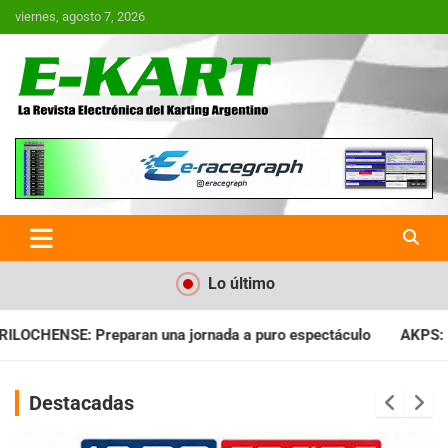
Saltar
viernes, agosto 7, 2026
al
contenido
E-Kart.com.ar | La Revista
Electrónica del Karting en
Argentina
Lo último
da a puro espectáculo
AKPS: Intervino la IGJ y oficializó el l
Destacadas