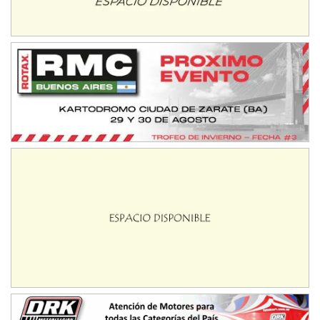
Trenque Lauquen (Buenos Aires)
ENTRERRIANO - F6 (POSTERGADA)
Parque de la Velocidad (Asfalto)
Villaguay (Entre Ríos)
VICTORIENSE - F7
El Cerro (Tierra)
Victoria (Entre Ríos)
PATAGONICO - F6
Moto Club Reginense (Tierra)
Gral. E. Godoy (Río Negro)
CSK - F7
Juventud Unida (Tierra)
Humboldt (Santa Fe)
NORESTE SANTAFESINO - F6
Ciudad de Avellaneda (Asfalto)
Avellaneda (Santa Fe)
SUR SANTAFESINO - F4