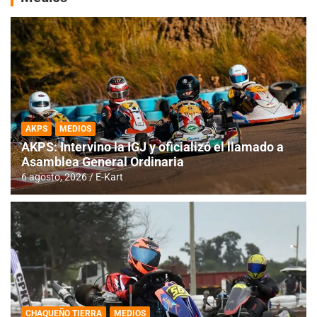
AKPS
MEDIOS
AKPS: Intervino la IGJ y oficializó el llamado a
Asamblea General Ordinaria
6 agosto, 2026
E-Kart
CHAQUEÑO TIERRA
MEDIOS