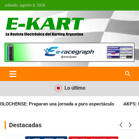
Saltar
sábado, agosto 8, 2026
al
contenido
E-Kart.com.ar | La Revista
Electrónica del Karting en
Argentina
Lo último
a a puro espectáculo
AKPS: Intervino la IGJ y oficializó el l
Destacadas