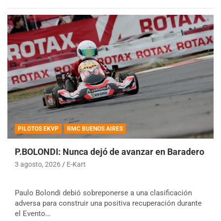
PILOTOS EKVP
RMC BUENOS AIRES
P.BOLONDI: Nunca dejó de avanzar en Baradero
3 agosto, 2026
E-Kart
Paulo Bolondi debió sobreponerse a una clasificación
adversa para construir una positiva recuperación durante
el Evento…
COBERTURA ESPECIAL DE E-KART.COM.AR