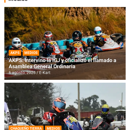
AKPS
MEDIOS
AKPS: Intervino la IGJ y oficializó el llamado a
Asamblea General Ordinaria
6 agosto, 2026
E-Kart
CHAQUEÑO TIERRA
MEDIOS