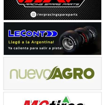
Rufino (Santa Fe)
TUCUMANO - F5
Juan Navarro (Asfalto)
El Timbó (Tucumán)