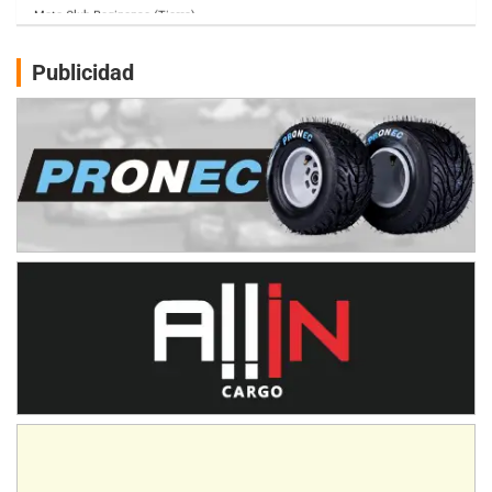
Humboldt (Santa Fe)
NORESTE SANTAFESINO - F6
Publicidad
Ciudad de Avellaneda (Asfalto)
Avellaneda (Santa Fe)
SUR SANTAFESINO - F4
José Samuel Sánchez (Tierra)
Rufino (Santa Fe)
TUCUMANO - F5
Juan Navarro (Asfalto)
El Timbó (Tucumán)
COBERTURA ESPECIAL DE E-KART.COM.AR
08/09-AGO
IAME SERIES ARGENTINA 6
Ramiro Tot (Asfalto)
Baradero (Buenos Aires)
KDO - F6
Ciudad de Trenque Lauquen (Asfalto)
Trenque Lauquen (Buenos Aires)