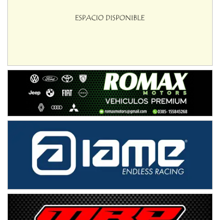
ENTRERRIANO - F6 (POSTERGADA)
Parque de la Velocidad (Asfalto)
Villaguay (Entre Ríos)
VICTORIENSE - F7
El Cerro (Tierra)
Victoria (Entre Ríos)
PATAGONICO - F6
Moto Club Reginense (Tierra)
Gral. E. Godoy (Río Negro)
CSK - F7
Juventud Unida (Tierra)
Humboldt (Santa Fe)
NORESTE SANTAFESINO - F6
Ciudad de Avellaneda (Asfalto)
Avellaneda (Santa Fe)
SUR SANTAFESINO - F4
José Samuel Sánchez (Tierra)