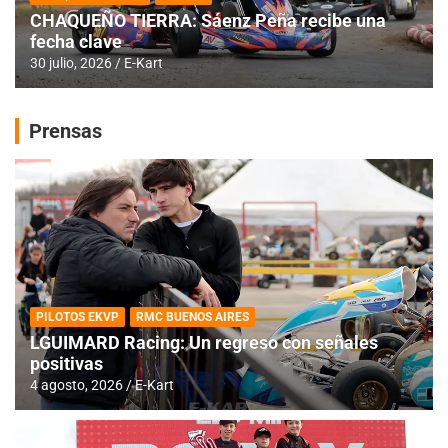
CHAQUEÑO TIERRA: Sáenz Peña recibe una
fecha clave
30 julio, 2026
E-Kart
Prensas
PILOTOS EKVP
RMC BUENOS AIRES
LGUIMARD Racing: Un regreso con señales
positivas
4 agosto, 2026
E-Kart