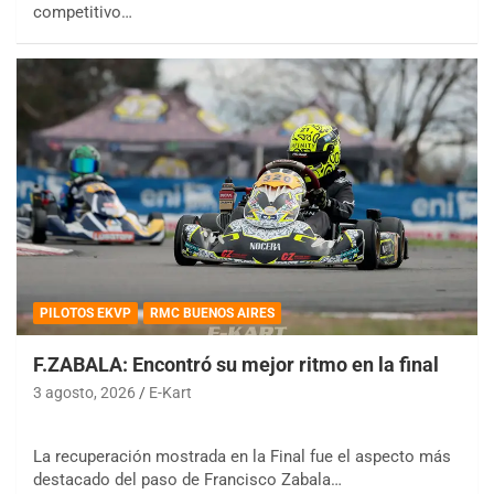
competitivo…
PILOTOS EKVP
RMC BUENOS AIRES
F.ZABALA: Encontró su mejor ritmo en la final
3 agosto, 2026
E-Kart
La recuperación mostrada en la Final fue el aspecto más
destacado del paso de Francisco Zabala…
COBERTURA ESPECIAL DE E-KART.COM.AR