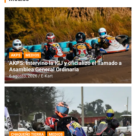
AKPS
MEDIOS
AKPS: Intervino la IGJ y oficializó el llamado a
Asamblea General Ordinaria
6 agosto, 2026
E-Kart
CHAQUEÑO TIERRA
MEDIOS