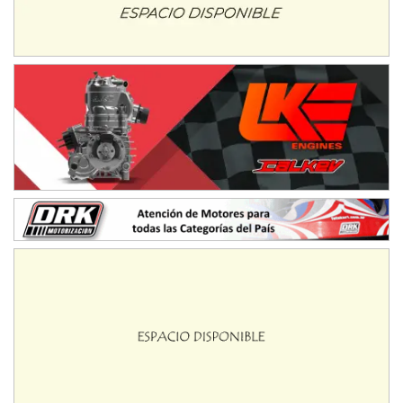
ENTRERRIANO - F6 (POSTERGADA)
Parque de la Velocidad (Asfalto)
Villaguay (Entre Ríos)
VICTORIENSE - F7
El Cerro (Tierra)
Victoria (Entre Ríos)
PATAGONICO - F6
Moto Club Reginense (Tierra)
Gral. E. Godoy (Río Negro)
CSK - F7
Juventud Unida (Tierra)
Humboldt (Santa Fe)
NORESTE SANTAFESINO - F6
Ciudad de Avellaneda (Asfalto)
Avellaneda (Santa Fe)
SUR SANTAFESINO - F4
José Samuel Sánchez (Tierra)