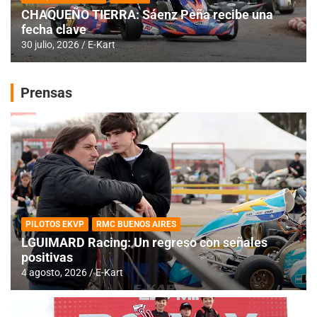
CHAQUEÑO TIERRA: Sáenz Peña recibe una
fecha clave
30 julio, 2026
E-Kart
Prensas
PILOTOS EKVP
RMC BUENOS AIRES
LGUIMARD Racing: Un regreso con señales
positivas
4 agosto, 2026
E-Kart