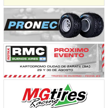
Rufino (Santa Fe)
TUCUMANO - F5
Juan Navarro (Asfalto)
El Timbó (Tucumán)