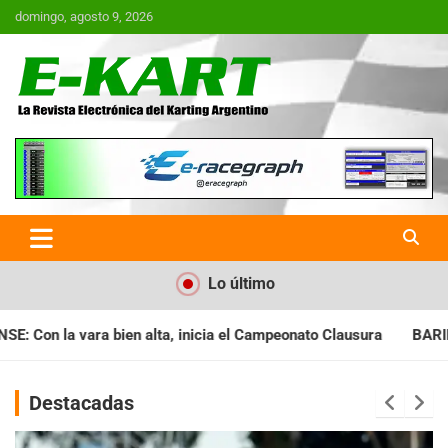
Saltar
domingo, agosto 9, 2026
al
contenido
E-Kart.com.ar | La Revista
Electrónica del Karting en
Argentina
Lo último
el Campeonato Clausura
BARILOCHENSE: Preparan una jornada 
Destacadas