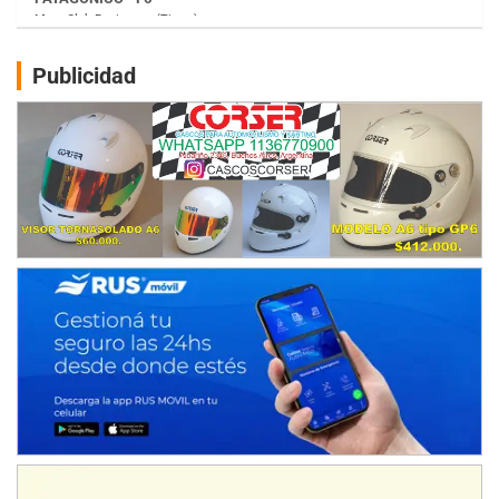
Humboldt (Santa Fe)
NORESTE SANTAFESINO - F6
Publicidad
Ciudad de Avellaneda (Asfalto)
Avellaneda (Santa Fe)
SUR SANTAFESINO - F4
José Samuel Sánchez (Tierra)
Rufino (Santa Fe)
TUCUMANO - F5
Juan Navarro (Asfalto)
El Timbó (Tucumán)
COBERTURA ESPECIAL DE E-KART.COM.AR
08/09-AGO
IAME SERIES ARGENTINA 6
Ramiro Tot (Asfalto)
Baradero (Buenos Aires)
KDO - F6
Ciudad de Trenque Lauquen (Asfalto)
Trenque Lauquen (Buenos Aires)