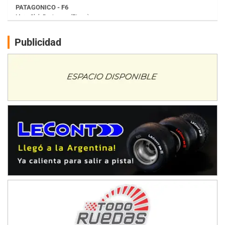
Juventud Unida (Tierra)
Humboldt (Santa Fe)
NORESTE SANTAFESINO - F6
Publicidad
Ciudad de Avellaneda (Asfalto)
Avellaneda (Santa Fe)
SUR SANTAFESINO - F4
José Samuel Sánchez (Tierra)
Rufino (Santa Fe)
TUCUMANO - F5
Juan Navarro (Asfalto)
El Timbó (Tucumán)
COBERTURA ESPECIAL DE E-KART.COM.AR
08/09-AGO
IAME SERIES ARGENTINA 6
Ramiro Tot (Asfalto)
Baradero (Buenos Aires)
KDO - F6
Ciudad de Trenque Lauquen (Asfalto)