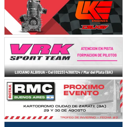
José Samuel Sánchez (Tierra)
Rufino (Santa Fe)
TUCUMANO - F5
Juan Navarro (Asfalto)
El Timbó (Tucumán)