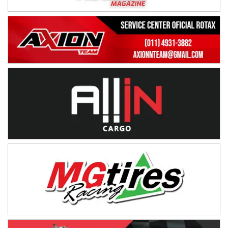
Trenque Lauquen (Buenos Aires)
ENTRERRIANO - F6 (POSTERGADA)
Parque de la Velocidad (Asfalto)
Villaguay (Entre Ríos)
VICTORIENSE - F7
El Cerro (Tierra)
Victoria (Entre Ríos)
PATAGONICO - F6
Moto Club Reginense (Tierra)
Gral. E. Godoy (Río Negro)
CSK - F7
Juventud Unida (Tierra)
Humboldt (Santa Fe)
NORESTE SANTAFESINO - F6
Ciudad de Avellaneda (Asfalto)
Avellaneda (Santa Fe)
SUR SANTAFESINO - F4