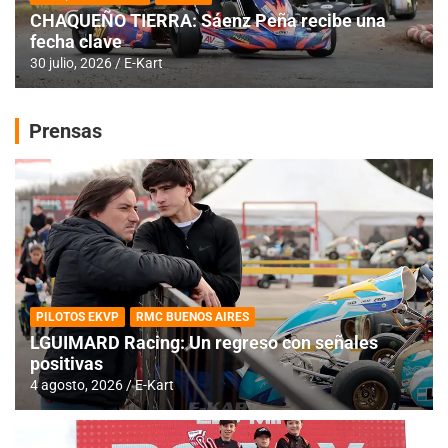
CHAQUEÑO TIERRA: Sáenz Peña recibe una
fecha clave
30 julio, 2026
E-Kart
Prensas
PILOTOS EKVP
RMC BUENOS AIRES
LGUIMARD Racing: Un regreso con señales
positivas
4 agosto, 2026
E-Kart