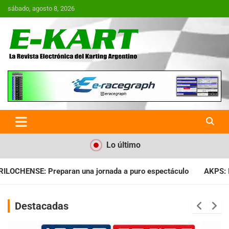
Saltar
sábado, agosto 8, 2026
al
contenido
E-Kart.com.ar | La Revista
Electrónica del Karting en
Argentina
Lo último
a a puro espectáculo
AKPS: Intervino la IGJ y oficializó el l
Destacadas