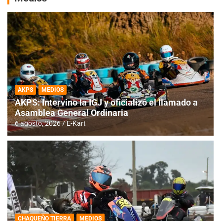
AKPS
MEDIOS
AKPS: Intervino la IGJ y oficializó el llamado a
Asamblea General Ordinaria
6 agosto, 2026
E-Kart
CHAQUEÑO TIERRA
MEDIOS