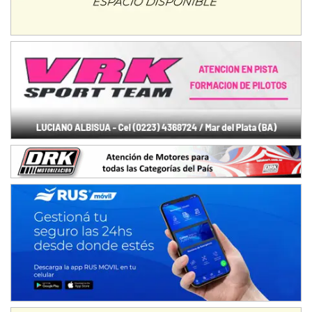
Trenque Lauquen (Buenos Aires)
ENTRERRIANO - F6 (POSTERGADA)
Parque de la Velocidad (Asfalto)
Villaguay (Entre Ríos)
VICTORIENSE - F7
El Cerro (Tierra)
Victoria (Entre Ríos)
PATAGONICO - F6
Moto Club Reginense (Tierra)
Gral. E. Godoy (Río Negro)
CSK - F7
Juventud Unida (Tierra)
Humboldt (Santa Fe)
NORESTE SANTAFESINO - F6
Ciudad de Avellaneda (Asfalto)
Avellaneda (Santa Fe)
SUR SANTAFESINO - F4