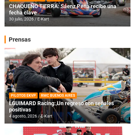
CHAQUEÑO TIERRA: Sáenz Peña recibe una
fecha clave
30 julio, 2026
E-Kart
Prensas
PILOTOS EKVP
RMC BUENOS AIRES
LGUIMARD Racing: Un regreso con señales
positivas
4 agosto, 2026
E-Kart