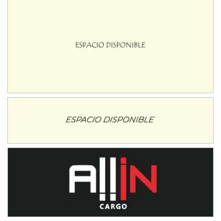
José Samuel Sánchez (Tierra)
Rufino (Santa Fe)
TUCUMANO - F5
Juan Navarro (Asfalto)
El Timbó (Tucumán)