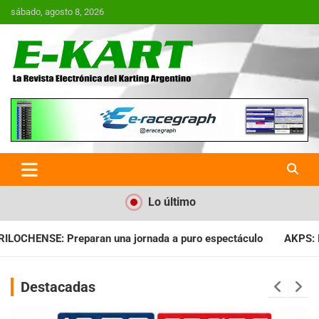
Saltar
sábado, agosto 8, 2026
al
contenido
E-Kart.com.ar | La Revista
Electrónica del Karting en
Argentina
Lo último
a a puro espectáculo
AKPS: Intervino la IGJ y oficializó el l
Destacadas