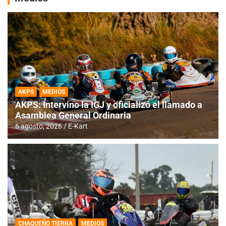
AKPS
MEDIOS
AKPS: Intervino la IGJ y oficializó el llamado a
Asamblea General Ordinaria
6 agosto, 2026
E-Kart
CHAQUEÑO TIERRA
MEDIOS