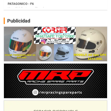
Juventud Unida (Tierra)
Humboldt (Santa Fe)
NORESTE SANTAFESINO - F6
Publicidad
Ciudad de Avellaneda (Asfalto)
Avellaneda (Santa Fe)
SUR SANTAFESINO - F4
José Samuel Sánchez (Tierra)
Rufino (Santa Fe)
TUCUMANO - F5
Juan Navarro (Asfalto)
El Timbó (Tucumán)
COBERTURA ESPECIAL DE E-KART.COM.AR
08/09-AGO
IAME SERIES ARGENTINA 6
Ramiro Tot (Asfalto)
Baradero (Buenos Aires)
KDO - F6
Ciudad de Trenque Lauquen (Asfalto)