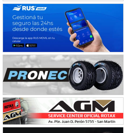
SUR SANTAFESINO - F4
José Samuel Sánchez (Tierra)
Rufino (Santa Fe)
TUCUMANO - F5
Juan Navarro (Asfalto)
El Timbó (Tucumán)