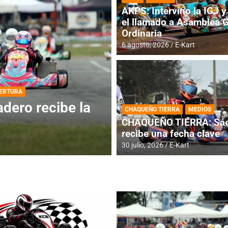
AKPS: Intervino la IGJ y 
el llamado a Asamblea 
Ordinaria
6 agosto, 2026
E-Kart
DESTACADA
INFORME CENTRAL
ios para la
RMC BUENOS AIR
CHAQUEÑO TIERRA
MEDIOS
histórica en Bar
CHAQUEÑO TIERRA: Sáe
recibe una fecha clave
4 agosto, 2026
E-Kart
30 julio, 2026
E-Kart