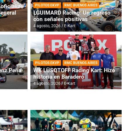
oficializó
PILOTOS EKVP
RMC BUENOS AIRES
General
LGUIMARD Racing: Un regreso
con señales positivas
4 agosto, 2026
E-Kart
RMC BUENOS AIRES
BR
ES: Cerró una jornada
I
PILOTOS EKVP
RMC BUENOS AIRES
adero
f
nz Peña
WK LÜSQTOFF Racing Kart: Hizo
historia en Baradero
6 a
4 agosto, 2026
E-Kart