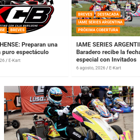
BREVES
DESTACADA
IAME SERIES ARGENTINA
NSE
BREVES
PRÓXIMA COBERTURA
HENSE: Preparan una
IAME SERIES ARGENTI
a puro espectáculo
Baradero recibe la fech
especial con Invitados
026
E-Kart
6 agosto, 2026
E-Kart