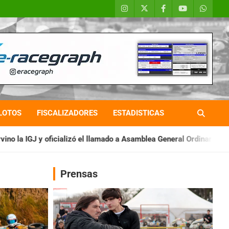
LOTOS
FISCALIZADORES
ESTADISTICAS
l llamado a Asamblea General Ordinaria
IAME SERIES ARGENTIN
Prensas