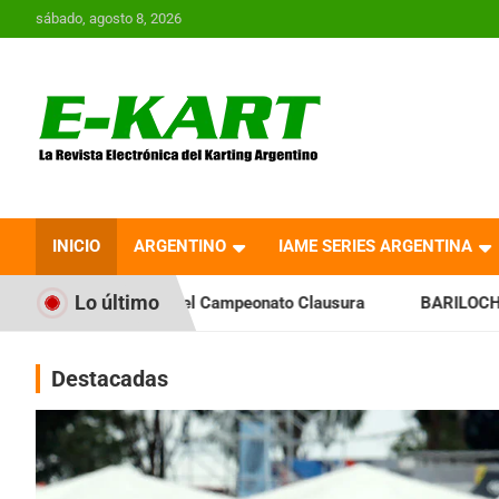
Saltar
sábado, agosto 8, 2026
al
contenido
E-Kart.com.ar | La
Revista Electrónica del
INICIO
ARGENTINO
IAME SERIES ARGENTINA
Karting en Argentina
Lo último
el Campeonato Clausura
BARILOCHENSE: Preparan una jorna
Destacadas