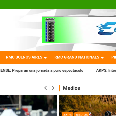
RMC BUENOS AIRES
RMC GRAND NATIONALS
PI
da a puro espectáculo
AKPS: Intervino la IGJ y oficializó e
Medios
AKPS
MEDIOS