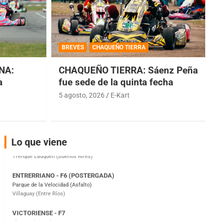
COBERTURA ESPECIAL DE E-KART.COM.AR
08/09-AGO
BREVES
CHAQUEÑO TIERRA
IAME SERIES ARGENTINA 6
Ramiro Tot (Asfalto)
NA:
CHAQUEÑO TIERRA: Sáenz Peña
Baradero (Buenos Aires)
a
fue sede de la quinta fecha
KDO - F6
5 agosto, 2026
E-Kart
Ciudad de Trenque Lauquen (Asfalto)
Trenque Lauquen (Buenos Aires)
ENTRERRIANO - F6 (POSTERGADA)
Lo que viene
Parque de la Velocidad (Asfalto)
Villaguay (Entre Ríos)
VICTORIENSE - F7
El Cerro (Tierra)
Victoria (Entre Ríos)
PATAGONICO - F6
Moto Club Reginense (Tierra)