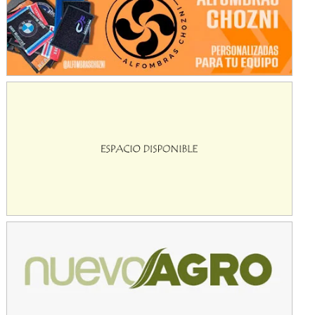
KDO - F6
Ciudad de Trenque Lauquen (Asfalto)
Trenque Lauquen (Buenos Aires)
ENTRERRIANO - F6 (POSTERGADA)
Parque de la Velocidad (Asfalto)
Villaguay (Entre Ríos)
VICTORIENSE - F7
El Cerro (Tierra)
Victoria (Entre Ríos)
PATAGONICO - F6
Moto Club Reginense (Tierra)
Gral. E. Godoy (Río Negro)
CSK - F7
Juventud Unida (Tierra)
Humboldt (Santa Fe)
NORESTE SANTAFESINO - F6
Ciudad de Avellaneda (Asfalto)
Avellaneda (Santa Fe)