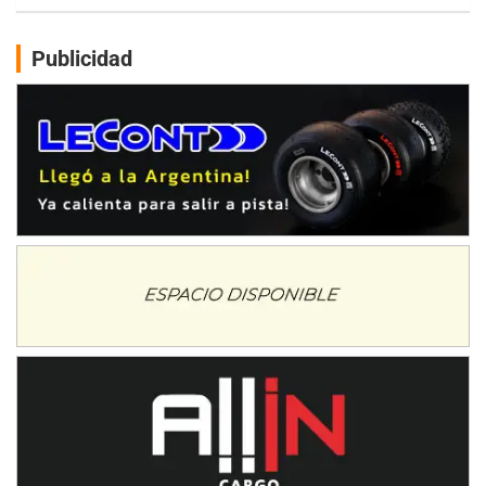
NORESTE SANTAFESINO - F6
Publicidad
Ciudad de Avellaneda (Asfalto)
Avellaneda (Santa Fe)
SUR SANTAFESINO - F4
José Samuel Sánchez (Tierra)
Rufino (Santa Fe)
TUCUMANO - F5
Juan Navarro (Asfalto)
El Timbó (Tucumán)
COBERTURA ESPECIAL DE E-KART.COM.AR
08/09-AGO
IAME SERIES ARGENTINA 6
Ramiro Tot (Asfalto)
Baradero (Buenos Aires)
KDO - F6
Ciudad de Trenque Lauquen (Asfalto)
Trenque Lauquen (Buenos Aires)