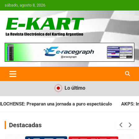
Saltar
sábado, agosto 8, 2026
al
contenido
E-Kart.com.ar | La Revista
Electrónica del Karting en
Argentina
Lo último
 a puro espectáculo
AKPS: Intervino la IGJ y oficializó el ll
Destacadas