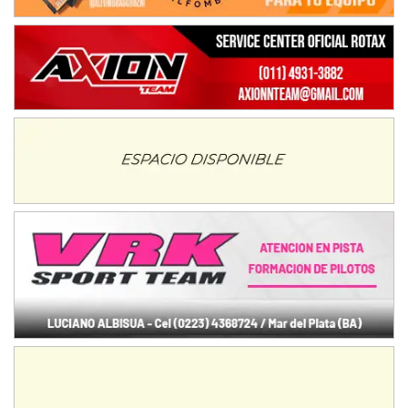
TUCUMANO - F5
Juan Navarro (Asfalto)
El Timbó (Tucumán)