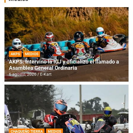
AKPS
MEDIOS
AKPS: Intervino la IGJ y oficializó el llamado a
Asamblea General Ordinaria
6 agosto, 2026
E-Kart
CHAQUEÑO TIERRA
MEDIOS