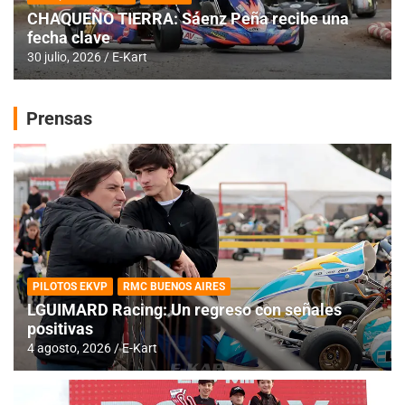
CHAQUEÑO TIERRA: Sáenz Peña recibe una
fecha clave
30 julio, 2026
E-Kart
Prensas
PILOTOS EKVP
RMC BUENOS AIRES
LGUIMARD Racing: Un regreso con señales
positivas
4 agosto, 2026
E-Kart