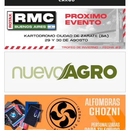
ENTRERRIANO - F6 (POSTERGADA)
Parque de la Velocidad (Asfalto)
Villaguay (Entre Ríos)
VICTORIENSE - F7
El Cerro (Tierra)
Victoria (Entre Ríos)
PATAGONICO - F6
Moto Club Reginense (Tierra)
Gral. E. Godoy (Río Negro)
CSK - F7
Juventud Unida (Tierra)
Humboldt (Santa Fe)
NORESTE SANTAFESINO - F6
Ciudad de Avellaneda (Asfalto)
Avellaneda (Santa Fe)
SUR SANTAFESINO - F4
José Samuel Sánchez (Tierra)
Rufino (Santa Fe)