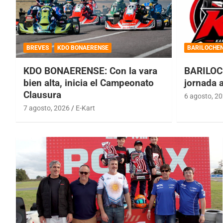
BREVES
KDO BONAERENSE
BARILOCHE
KDO BONAERENSE: Con la vara
BARILOC
bien alta, inicia el Campeonato
jornada 
Clausura
6 agosto, 2
7 agosto, 2026
E-Kart