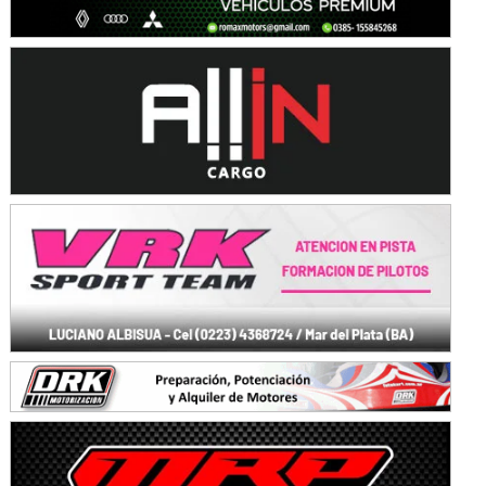
KDO - F6
Ciudad de Trenque Lauquen (Asfalto)
Trenque Lauquen (Buenos Aires)
ENTRERRIANO - F6 (POSTERGADA)
Parque de la Velocidad (Asfalto)
Villaguay (Entre Ríos)
VICTORIENSE - F7
El Cerro (Tierra)
Victoria (Entre Ríos)
PATAGONICO - F6
Moto Club Reginense (Tierra)
Gral. E. Godoy (Río Negro)
CSK - F7
Juventud Unida (Tierra)
Humboldt (Santa Fe)
NORESTE SANTAFESINO - F6
Ciudad de Avellaneda (Asfalto)