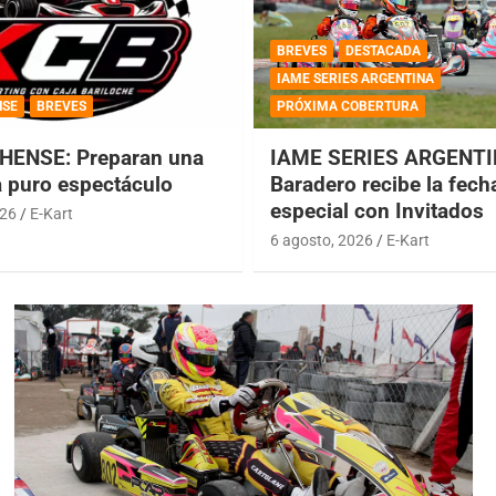
BREVES
DESTACADA
IAME SERIES ARGENTINA
NSE
BREVES
PRÓXIMA COBERTURA
HENSE: Preparan una
IAME SERIES ARGENTI
a puro espectáculo
Baradero recibe la fech
especial con Invitados
026
E-Kart
6 agosto, 2026
E-Kart