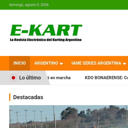
Saltar
domingo, agosto 9, 2026
al
contenido
E-Kart.com.ar | La
Revista Electrónica del
INICIO
ARGENTINO
IAME SERIES ARGENTINA
Karting en Argentina
Lo último
tá en marcha
KDO BONAERENSE: Con la vara bien alta, inici
Destacadas