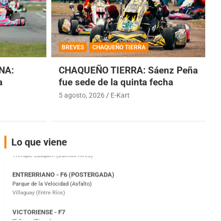
COBERTURA ESPECIAL DE E-KART.COM.AR
08/09-AGO
BREVES
CHAQUEÑO TIERRA
IAME SERIES ARGENTINA 6
Ramiro Tot (Asfalto)
NA:
CHAQUEÑO TIERRA: Sáenz Peña
Baradero (Buenos Aires)
a
fue sede de la quinta fecha
KDO - F6
5 agosto, 2026
E-Kart
Ciudad de Trenque Lauquen (Asfalto)
Trenque Lauquen (Buenos Aires)
ENTRERRIANO - F6 (POSTERGADA)
Lo que viene
Parque de la Velocidad (Asfalto)
Villaguay (Entre Ríos)
VICTORIENSE - F7
El Cerro (Tierra)
Victoria (Entre Ríos)
PATAGONICO - F6
Moto Club Reginense (Tierra)