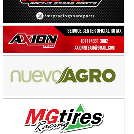
Avellaneda (Santa Fe)
SUR SANTAFESINO - F4
José Samuel Sánchez (Tierra)
Rufino (Santa Fe)
TUCUMANO - F5
Juan Navarro (Asfalto)
El Timbó (Tucumán)