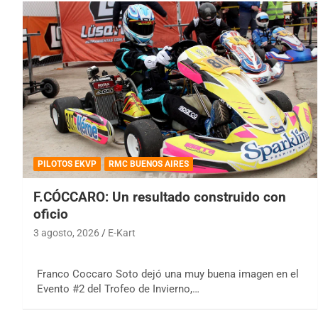
PILOTOS EKVP
RMC BUENOS AIRES
F.CÓCCARO: Un resultado construido con
oficio
3 agosto, 2026
E-Kart
Franco Coccaro Soto dejó una muy buena imagen en el
Evento #2 del Trofeo de Invierno,…