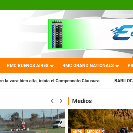
RMC BUENOS AIRES
RMC GRAND NATIONALS
PI
a el Campeonato Clausura
BARILOCHENSE: Preparan una jor
Medios
AKPS
MEDIOS