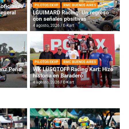
oficializó
PILOTOS EKVP
RMC BUENOS AIRES
General
LGUIMARD Racing: Un regreso
con señales positivas
4 agosto, 2026
E-Kart
TINA
DE
GENTINA: Horarios para la
R
PILOTOS EKVP
RMC BUENOS AIRES
dos
h
nz Peña
WK LÜSQTOFF Racing Kart: Hizo
historia en Baradero
4 a
4 agosto, 2026
E-Kart