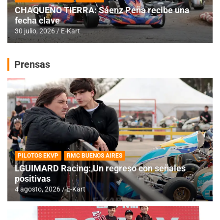
CHAQUEÑO TIERRA: Sáenz Peña recibe una
fecha clave
30 julio, 2026
E-Kart
Prensas
PILOTOS EKVP
RMC BUENOS AIRES
LGUIMARD Racing: Un regreso con señales
positivas
4 agosto, 2026
E-Kart