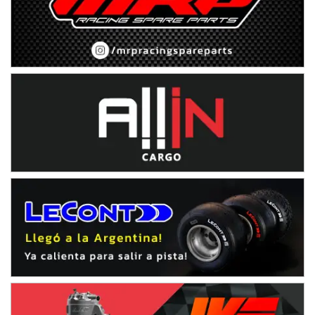
Rufino (Santa Fe)
TUCUMANO - F5
Juan Navarro (Asfalto)
El Timbó (Tucumán)