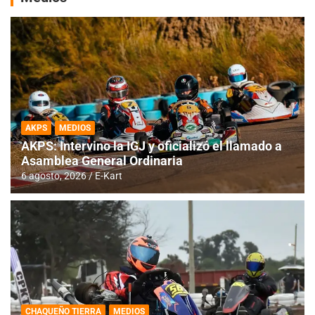
AKPS
MEDIOS
AKPS: Intervino la IGJ y oficializó el llamado a
Asamblea General Ordinaria
6 agosto, 2026
E-Kart
CHAQUEÑO TIERRA
MEDIOS