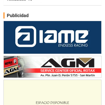
Humboldt (Santa Fe)
NORESTE SANTAFESINO - F6
Publicidad
Ciudad de Avellaneda (Asfalto)
Avellaneda (Santa Fe)
SUR SANTAFESINO - F4
José Samuel Sánchez (Tierra)
Rufino (Santa Fe)
TUCUMANO - F5
Juan Navarro (Asfalto)
El Timbó (Tucumán)
COBERTURA ESPECIAL DE E-KART.COM.AR
08/09-AGO
IAME SERIES ARGENTINA 6
Ramiro Tot (Asfalto)
Baradero (Buenos Aires)
KDO - F6
Ciudad de Trenque Lauquen (Asfalto)
Trenque Lauquen (Buenos Aires)