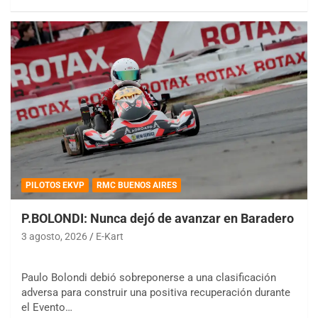
PILOTOS EKVP
RMC BUENOS AIRES
P.BOLONDI: Nunca dejó de avanzar en Baradero
3 agosto, 2026
E-Kart
Paulo Bolondi debió sobreponerse a una clasificación
adversa para construir una positiva recuperación durante
el Evento…
COBERTURA ESPECIAL DE E-KART.COM.AR