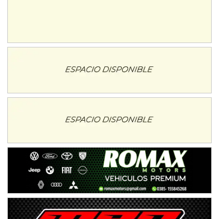
ENTRERRIANO - F6 (POSTERGADA)
Parque de la Velocidad (Asfalto)
Villaguay (Entre Ríos)
VICTORIENSE - F7
El Cerro (Tierra)
Victoria (Entre Ríos)
PATAGONICO - F6
Moto Club Reginense (Tierra)
Gral. E. Godoy (Río Negro)
CSK - F7
Juventud Unida (Tierra)
Humboldt (Santa Fe)
NORESTE SANTAFESINO - F6
Ciudad de Avellaneda (Asfalto)
Avellaneda (Santa Fe)
SUR SANTAFESINO - F4
José Samuel Sánchez (Tierra)