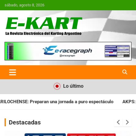
Saltar
sábado, agosto 8, 2026
al
contenido
E-Kart.com.ar | La Revista
Electrónica del Karting en
Argentina
Lo último
a a puro espectáculo
AKPS: Intervino la IGJ y oficializó el l
Destacadas