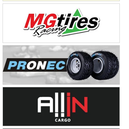
Avellaneda (Santa Fe)
SUR SANTAFESINO - F4
José Samuel Sánchez (Tierra)
Rufino (Santa Fe)
TUCUMANO - F5
Juan Navarro (Asfalto)
El Timbó (Tucumán)