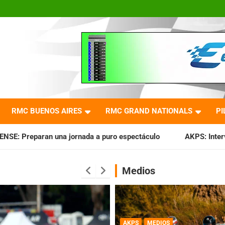
RMC BUENOS AIRES
RMC GRAND NATIONALS
PI
ada a puro espectáculo
AKPS: Intervino la IGJ y oficializó 
Medios
AKPS
MEDIOS