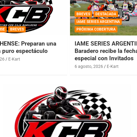
BREVES
DESTACADA
IAME SERIES ARGENTINA
NSE
BREVES
PRÓXIMA COBERTURA
HENSE: Preparan una
IAME SERIES ARGENTI
a puro espectáculo
Baradero recibe la fech
especial con Invitados
026
E-Kart
6 agosto, 2026
E-Kart