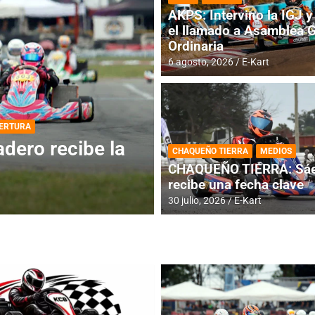
AKPS: Intervino la IGJ y 
el llamado a Asamblea 
Ordinaria
6 agosto, 2026
E-Kart
DESTACADA
INFORME CENTRAL
ios para la
RMC BUENOS AIR
CHAQUEÑO TIERRA
MEDIOS
histórica en Bar
CHAQUEÑO TIERRA: Sáe
recibe una fecha clave
4 agosto, 2026
E-Kart
30 julio, 2026
E-Kart