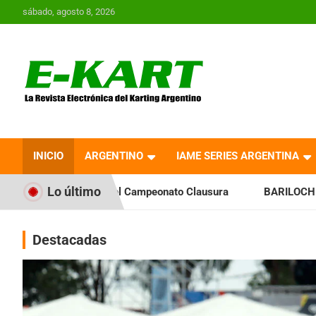
Saltar
sábado, agosto 8, 2026
al
contenido
E-Kart.com.ar | La
Revista Electrónica del
INICIO
ARGENTINO
IAME SERIES ARGENTINA
Karting en Argentina
Lo último
 el Campeonato Clausura
BARILOCHENSE: Preparan una jorn
Destacadas