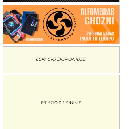
KDO - F6
Ciudad de Trenque Lauquen (Asfalto)
Trenque Lauquen (Buenos Aires)
ENTRERRIANO - F6 (POSTERGADA)
Parque de la Velocidad (Asfalto)
Villaguay (Entre Ríos)
VICTORIENSE - F7
El Cerro (Tierra)
Victoria (Entre Ríos)
PATAGONICO - F6
Moto Club Reginense (Tierra)
Gral. E. Godoy (Río Negro)
CSK - F7
Juventud Unida (Tierra)
Humboldt (Santa Fe)
NORESTE SANTAFESINO - F6
Ciudad de Avellaneda (Asfalto)