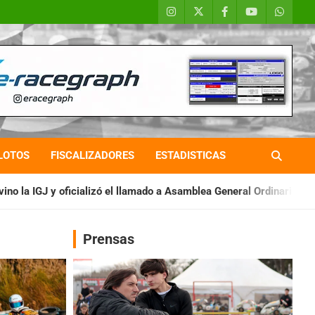
LOTOS
FISCALIZADORES
ESTADISTICAS
el llamado a Asamblea General Ordinaria
IAME SERIES ARGENTI
Prensas