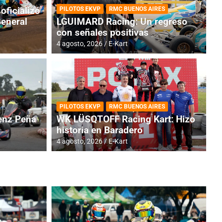
oficializó
PILOTOS EKVP
RMC BUENOS AIRES
General
LGUIMARD Racing: Un regreso
con señales positivas
4 agosto, 2026
E-Kart
RMC BUENOS AIRES
BR
ES: Cerró una jornada
I
PILOTOS EKVP
RMC BUENOS AIRES
adero
f
nz Peña
WK LÜSQTOFF Racing Kart: Hizo
historia en Baradero
6 a
4 agosto, 2026
E-Kart