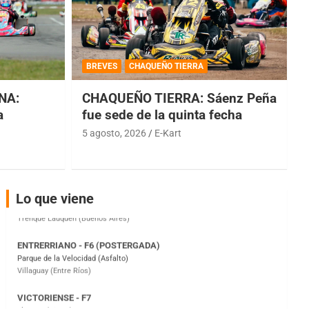
COBERTURA ESPECIAL DE E-KART.COM.AR
08/09-AGO
BREVES
CHAQUEÑO TIERRA
IAME SERIES ARGENTINA 6
Ramiro Tot (Asfalto)
NA:
CHAQUEÑO TIERRA: Sáenz Peña
Baradero (Buenos Aires)
a
fue sede de la quinta fecha
5 agosto, 2026
E-Kart
KDO - F6
Ciudad de Trenque Lauquen (Asfalto)
Trenque Lauquen (Buenos Aires)
ENTRERRIANO - F6 (POSTERGADA)
Lo que viene
Parque de la Velocidad (Asfalto)
Villaguay (Entre Ríos)
VICTORIENSE - F7
El Cerro (Tierra)
Victoria (Entre Ríos)
PATAGONICO - F6
Moto Club Reginense (Tierra)